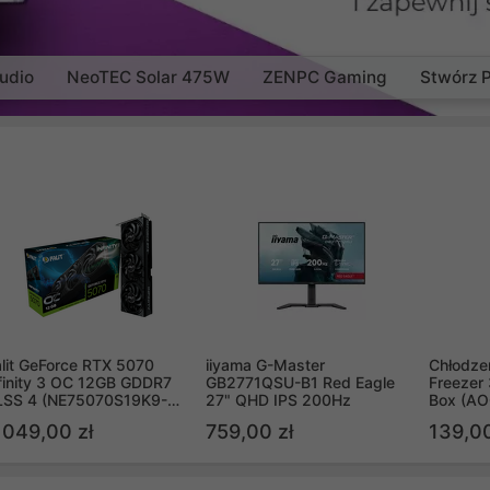
udio
NeoTEC Solar 475W
ZENPC Gaming
Stwórz 
lit GeForce RTX 5070
iiyama G-Master
Chłodzen
finity 3 OC 12GB GDDR7
GB2771QSU-B1 Red Eagle
Freezer 
LSS 4 (NE75070S19K9-
27" QHD IPS 200Hz
Box (A
B2050S)
 049,00 zł
759,00 zł
139,00