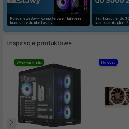
Poprzedni
Polecane zestawy komputerowe. Najlepsze
Jaki komputer do 30
komputery do gier i pracy
komputer do gier | 
Inspiracje produktowe
Wysyłka gratis
Nowość
Poprzedni