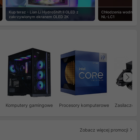
Kup teraz - Lian Li HydroShift II OLED z
Chłodzenia wodne Noc
zakrzywionym ekranem OLED 2K
NL-LC1
Na
Komputery gamingowe
Procesory komputerowe
Zasilacze d
Zobacz więcej promocji