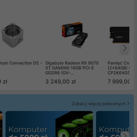
Na
tum Convection D5 -
Gigabyte Radeon RX 9070
Pamięć Crucia
XT GAMING 16GB PCI-E
(2x64GB) DD
GDDR6 (GV-
CP2K64G56C
R9070XTGAMING-16GD)
 zł
3 249,00 zł
7 999,00 zł
Zobacz więcej polecanych