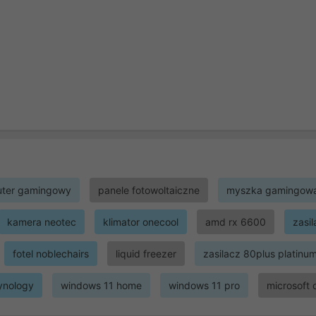
ter gamingowy
panele fotowoltaiczne
myszka gamingow
kamera neotec
klimator onecool
amd rx 6600
zasi
fotel noblechairs
liquid freezer
zasilacz 80plus platinu
ynology
windows 11 home
windows 11 pro
microsoft 