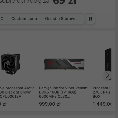
PC
Custom Loop
Osiedle Sadowe
Na
ie procesora Arctic
Pamięć Patriot Viper Venom
Procesor Intel 
36 Black SI Brown
DDR5 16GB (1x16GB)
270K Plus 5.
OCPU00012A)
6000MHz CL30
BOX
PVV516G60C30
 zł
999,00 zł
1 449,00 z