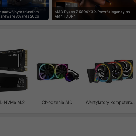
 z podwójnym triumfem
AMD Ryzen 7 5800X3D. Powrót legendy na
Hardware Awards 2026
AM4 i DDR4
SD NVMe M.2
Chłodzenie AIO
Wentylatory komputerowe