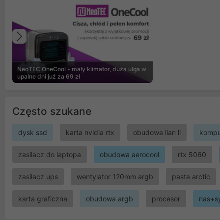
Poprzedni
NeoTEC OneCool - mały klimator, duża ulga w
upalne dni już za 69 zł
Często szukane
dysk ssd
karta nvidia rtx
obudowa lian li
kompu
zasilacz do laptopa
obudowa aerocool
rtx 5060
zasilacz ups
wentylator 120mm argb
pasta arctic
karta graficzna
obudowa argb
procesor
nas+s