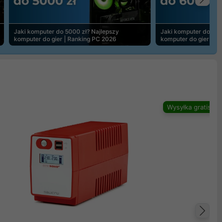
Na
Jaki komputer do 5000 zł? Najlepszy
Jaki komputer do 600
komputer do gier | Ranking PC 2026
komputer do gier | R
Wysyłka gratis
Na