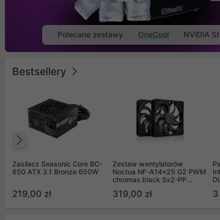
Polecane zestawy
OneCool
NVIDIA St
Bestsellery
Poprzedni
Zasilacz Seasonic Core BC-
Zestaw wentylatorów
Pa
650 ATX 3.1 Bronze 650W
Noctua NF-A14x25 G2 PWM
In
chromax.black Sx2-PP
D
Sterrox 140mm Push Pull
G
219,00 zł
319,00 zł
3
(2szt)