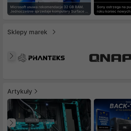
Microsoft usuwa rekomendacje 32 GB RAM.
Sony ostrzega na p
Jednocześnie sprzedaje komputery Surface z
roku koniec nowych 
8 GB
Sklepy marek
Poprzedni
Artykuły
Poprzedni