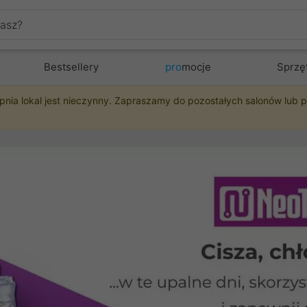
Bestsellery
pro
mocje
Sprzę
pnia lokal jest nieczynny. Zapraszamy do pozostałych salonów lub