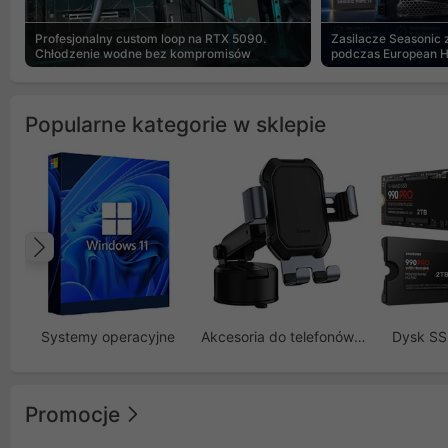
Profesjonalny custom loop na RTX 5090.
Zasilacze Seasonic
Chłodzenie wodne bez kompromisów
podczas European 
Popularne kategorie w sklepie
Poprzedni
Systemy operacyjne
Akcesoria do telefonów GSM
Dysk S
Promocje