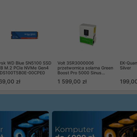
ysk WD Blue SN5100 SSD
Volt 3SR3000006
EK-Quan
TB M.2 PCIe NVMe Gen4
przetwornica solarna Green
Silver
DS100T5B0E-00CPE0
Boost Pro 5000 Sinus
Bypass
69,00 zł
1 599,00 zł
199,00