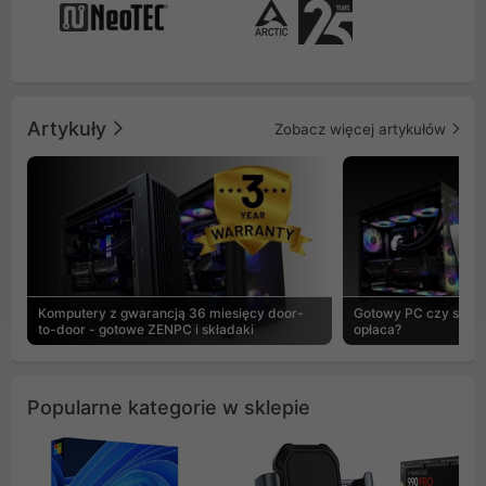
Artykuły
Zobacz więcej artykułów
Komputery z gwarancją 36 miesięcy door-
Gotowy PC czy skład
to-door - gotowe ZENPC i składaki
opłaca?
Popularne kategorie w sklepie