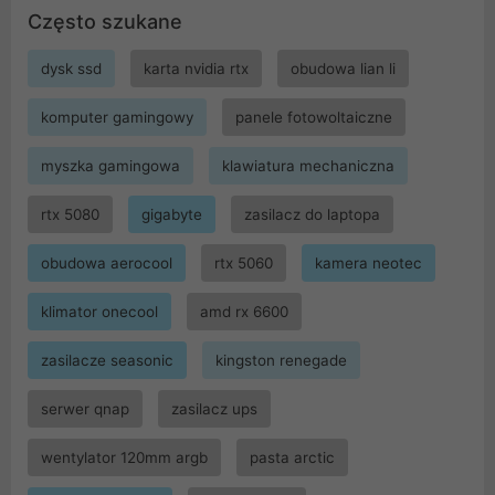
Często szukane
dysk ssd
karta nvidia rtx
obudowa lian li
komputer gamingowy
panele fotowoltaiczne
myszka gamingowa
klawiatura mechaniczna
rtx 5080
gigabyte
zasilacz do laptopa
obudowa aerocool
rtx 5060
kamera neotec
klimator onecool
amd rx 6600
zasilacze seasonic
kingston renegade
serwer qnap
zasilacz ups
wentylator 120mm argb
pasta arctic