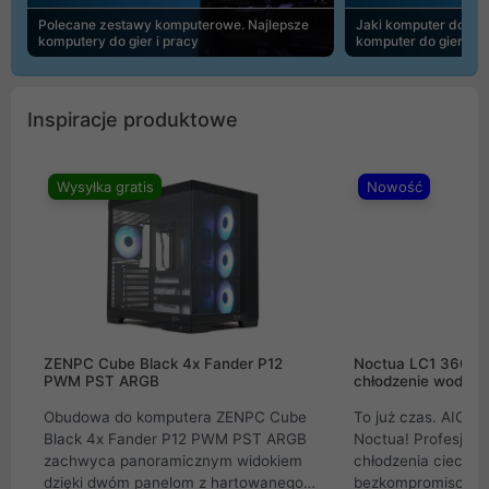
Polecane zestawy komputerowe. Najlepsze
Jaki komputer do 30
komputery do gier i pracy
komputer do gier | 
Inspiracje produktowe
Wysyłka gratis
Nowość
ZENPC Cube Black 4x Fander P12
Noctua LC1 360mm
PWM PST ARGB
chłodzenie wodne 
Obudowa do komputera ZENPC Cube
To już czas. AIO w
Black 4x Fander P12 PWM PST ARGB
Noctua! Profesjon
zachwyca panoramicznym widokiem
chłodzenia cieczą 
dzięki dwóm panelom z hartowanego
bezkompromisowe 