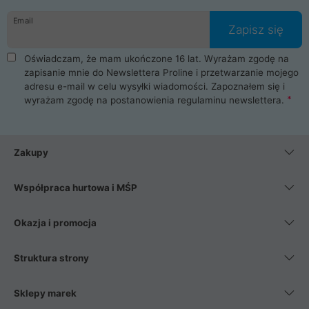
danych osobowych. Dlatego zakup notebooka albo laptopa w
Email
ProLine to czysta przyjemność i pełne bezpieczeństwo.
Zapisz się
Zaopatrzysz się u nas w akcesoria i części komputerowe
takie jak procesory, karty graficzne, płyty główne, pamięci,
Oświadczam, że mam ukończone 16 lat. Wyrażam zgodę na
dyski SSD, M.2 oraz HDD. Nasi pracownicy pomogą Ci wybrać
zapisanie mnie do Newslettera Proline i przetwarzanie mojego
najlepszy zasilacz komputerowy oraz obudowę do komputera.
adresu e-mail w celu wysyłki wiadomości. Zapoznałem się i
Poza komputerami mamy również najlepsze na rynku
wyrażam zgodę na postanowienia
regulaminu newslettera
.
Smartfony takich producentów jak Xiaomi, Apple, Samsung i
Huawei. Jeżeli chcesz, aby Twój komputer pracował cicho,
posiadamy szeroką gamę chłodzenia procesora, oraz ciche
wentylatory. Na koniec mając już to wszystko, możesz
Zakupy
wybrać idealny fotel gamingowy.
Współpraca hurtowa i MŚP
Okazja i promocja
Struktura strony
Sklepy marek