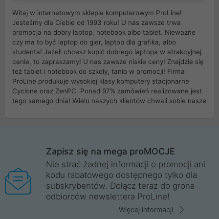
Witaj w internetowym sklepie komputerowym ProLine!
Jesteśmy dla Ciebie od 1993 roku! U nas zawsze trwa
promocja na dobry laptop, notebook albo tablet. Nieważne
czy ma to być laptop do gier, laptop dla grafika, albo
studenta! Jeżeli chcesz kupić dobrego laptopa w atrakcyjnej
cenie, to zapraszamy! U nas zawsze niskie ceny! Znajdzie się
też tablet i notebook do szkoły, tanio w promocji! Firma
ProLine produkuje wysokiej klasy komputery stacjonarne
Cyclone oraz ZenPC. Ponad 97% zamówień realizowane jest
tego samego dnia! Wielu naszych klientów chwali sobie nasze
myszki dla graczy i klawiatury mechaniczne. Posiadamy sieć
sklepów komputerowych na terenie kraju. W większości z
nich możesz odebrać zamówienie bez kosztów transportu.
Posiadamy sklep komputerowy w miastach takich jak
Wrocław, Poznań, Legnica, Katowice, Gliwice, Kalisz, Bytom,
Zapisz się na mega proMOCJE
Trzebnica, Opole. Szybka i profesjonalna obsługa!
Nie strać żadnej informacji o promocji ani
kodu rabatowego dostępnego tylko dla
ProLine to polska firma ze 100% polskim kapitałem. Działamy
subskrybentów. Dołącz teraz do grona
legalnie i płacimy podatki w naszym kraju! Posiadamy siedzibę
odbiorców newslettera ProLine!
główną w Mirkowie oraz salony na terenie kraju. Cała
komunikacja ze sklepem komputerowym ProLine jest
Więcej informacji
szyfrowana za pomocą technologii SSL. Nie sprzedajemy