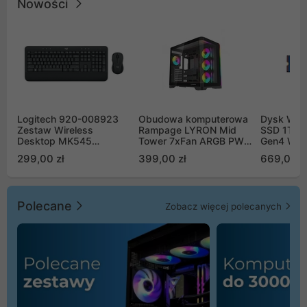
Nowości
Logitech 920-008923
Obudowa komputerowa
Dysk WD 
Zestaw Wireless
Rampage LYRON Mid
SSD 1TB 
Desktop MK545
Tower 7xFan ARGB PWM
Gen4 WD
Advanced
czarna
00CPE0
299,00 zł
399,00 zł
669,00 z
Polecane
Zobacz więcej polecanych