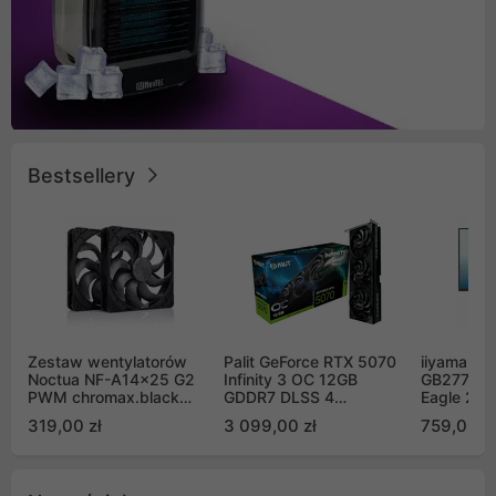
Bestsellery
Zestaw wentylatorów
Palit GeForce RTX 5070
iiyama G-
Noctua NF-A14x25 G2
Infinity 3 OC 12GB
GB2771QS
PWM chromax.black
GDDR7 DLSS 4
Eagle 27"
Sx2-PP Sterrox 140mm
(NE75070S19K9-
200Hz
319,00 zł
3 099,00 zł
759,00 zł
Push Pull (2szt)
GB2050S)