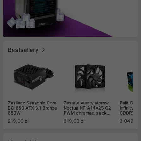
Bestsellery
Zasilacz Seasonic Core
Zestaw wentylatorów
Palit GeF
BC-650 ATX 3.1 Bronze
Noctua NF-A14x25 G2
Infinity 3
650W
PWM chromax.black
GDDR7 DL
Sx2-PP Sterrox 140mm
(NE75070
219,00 zł
319,00 zł
3 049,00
Push Pull (2szt)
GB2050S