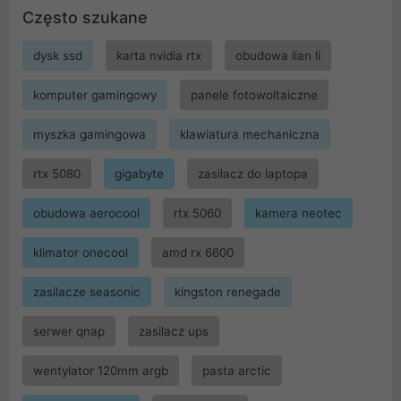
Często szukane
dysk ssd
karta nvidia rtx
obudowa lian li
komputer gamingowy
panele fotowoltaiczne
myszka gamingowa
klawiatura mechaniczna
rtx 5080
gigabyte
zasilacz do laptopa
obudowa aerocool
rtx 5060
kamera neotec
klimator onecool
amd rx 6600
zasilacze seasonic
kingston renegade
serwer qnap
zasilacz ups
wentylator 120mm argb
pasta arctic