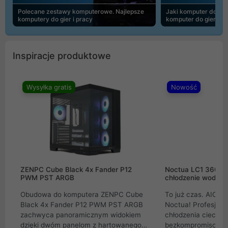
Polecane zestawy komputerowe. Najlepsze
Jaki komputer do 30
komputery do gier i pracy
komputer do gier | 
Inspiracje produktowe
Wysyłka gratis
Nowość
ZENPC Cube Black 4x Fander P12
Noctua LC1 360mm
PWM PST ARGB
chłodzenie wodne 
Obudowa do komputera ZENPC Cube
To już czas. AIO w
Black 4x Fander P12 PWM PST ARGB
Noctua! Profesjon
zachwyca panoramicznym widokiem
chłodzenia cieczą 
dzięki dwóm panelom z hartowanego
bezkompromisowe 