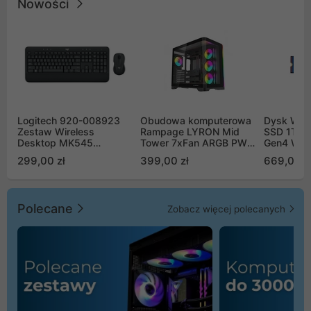
Nowości
Logitech 920-008923
Obudowa komputerowa
Dysk WD 
Zestaw Wireless
Rampage LYRON Mid
SSD 1TB 
Desktop MK545
Tower 7xFan ARGB PWM
Gen4 WD
Advanced
czarna
00CPE0
299,00 zł
399,00 zł
669,00 z
Polecane
Zobacz więcej polecanych