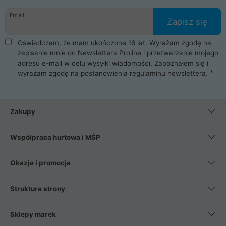
danych osobowych. Dlatego zakup notebooka albo laptopa w
Email
ProLine to czysta przyjemność i pełne bezpieczeństwo.
Zapisz się
Zaopatrzysz się u nas w akcesoria i części komputerowe
takie jak procesory, karty graficzne, płyty główne, pamięci,
Oświadczam, że mam ukończone 16 lat. Wyrażam zgodę na
dyski SSD, M.2 oraz HDD. Nasi pracownicy pomogą Ci wybrać
zapisanie mnie do Newslettera Proline i przetwarzanie mojego
najlepszy zasilacz komputerowy oraz obudowę do komputera.
adresu e-mail w celu wysyłki wiadomości. Zapoznałem się i
Poza komputerami mamy również najlepsze na rynku
wyrażam zgodę na postanowienia
regulaminu newslettera
.
Smartfony takich producentów jak Xiaomi, Apple, Samsung i
Huawei. Jeżeli chcesz, aby Twój komputer pracował cicho,
posiadamy szeroką gamę chłodzenia procesora, oraz ciche
wentylatory. Na koniec mając już to wszystko, możesz
Zakupy
wybrać idealny fotel gamingowy.
Współpraca hurtowa i MŚP
Okazja i promocja
Struktura strony
Sklepy marek