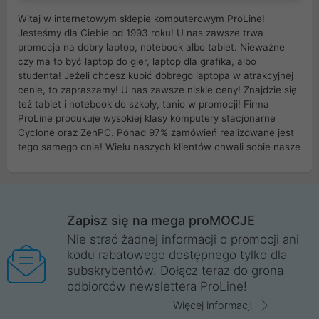
Witaj w internetowym sklepie komputerowym ProLine!
Jesteśmy dla Ciebie od 1993 roku! U nas zawsze trwa
promocja na dobry laptop, notebook albo tablet. Nieważne
czy ma to być laptop do gier, laptop dla grafika, albo
studenta! Jeżeli chcesz kupić dobrego laptopa w atrakcyjnej
cenie, to zapraszamy! U nas zawsze niskie ceny! Znajdzie się
też tablet i notebook do szkoły, tanio w promocji! Firma
ProLine produkuje wysokiej klasy komputery stacjonarne
Cyclone oraz ZenPC. Ponad 97% zamówień realizowane jest
tego samego dnia! Wielu naszych klientów chwali sobie nasze
myszki dla graczy i klawiatury mechaniczne. Posiadamy sieć
sklepów komputerowych na terenie kraju. W większości z
nich możesz odebrać zamówienie bez kosztów transportu.
Posiadamy sklep komputerowy w miastach takich jak
Wrocław, Poznań, Legnica, Katowice, Gliwice, Kalisz, Bytom,
Zapisz się na mega proMOCJE
Trzebnica, Opole. Szybka i profesjonalna obsługa!
Nie strać żadnej informacji o promocji ani
kodu rabatowego dostępnego tylko dla
ProLine to polska firma ze 100% polskim kapitałem. Działamy
subskrybentów. Dołącz teraz do grona
legalnie i płacimy podatki w naszym kraju! Posiadamy siedzibę
odbiorców newslettera ProLine!
główną w Mirkowie oraz salony na terenie kraju. Cała
komunikacja ze sklepem komputerowym ProLine jest
Więcej informacji
szyfrowana za pomocą technologii SSL. Nie sprzedajemy