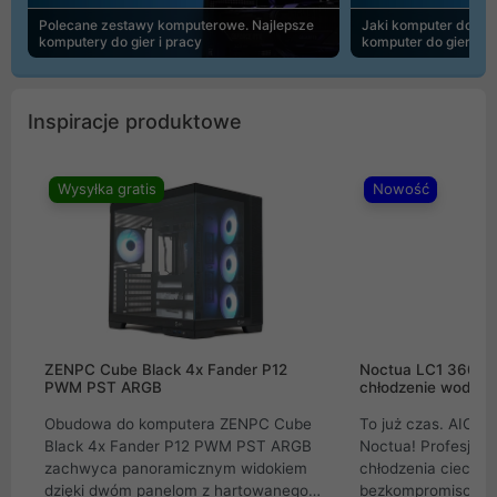
Polecane zestawy komputerowe. Najlepsze
Jaki komputer do 30
komputery do gier i pracy
komputer do gier | 
Inspiracje produktowe
Wysyłka gratis
Nowość
ZENPC Cube Black 4x Fander P12
Noctua LC1 360mm
PWM PST ARGB
chłodzenie wodne 
Obudowa do komputera ZENPC Cube
To już czas. AIO w
Black 4x Fander P12 PWM PST ARGB
Noctua! Profesjon
zachwyca panoramicznym widokiem
chłodzenia cieczą 
dzięki dwóm panelom z hartowanego
bezkompromisowe 