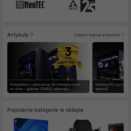
Artykuły
Zobacz więcej artykułów
Komputery z gwarancją 36 miesięcy door-
Gotowy PC czy skład
to-door - gotowe ZENPC i składaki
opłaca?
Popularne kategorie w sklepie