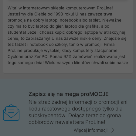
Witaj w internetowym sklepie komputerowym ProLine!
Jesteśmy dla Ciebie od 1993 roku! U nas zawsze trwa
promocja na dobry laptop, notebook albo tablet. Nieważne
czy ma to być laptop do gier, laptop dla grafika, albo
studenta! Jeżeli chcesz kupić dobrego laptopa w atrakcyjnej
cenie, to zapraszamy! U nas zawsze niskie ceny! Znajdzie się
też tablet i notebook do szkoły, tanio w promocji! Firma
ProLine produkuje wysokiej klasy komputery stacjonarne
Cyclone oraz ZenPC. Ponad 97% zamówień realizowane jest
tego samego dnia! Wielu naszych klientów chwali sobie nasze
myszki dla graczy i klawiatury mechaniczne. Posiadamy sieć
sklepów komputerowych na terenie kraju. W większości z
nich możesz odebrać zamówienie bez kosztów transportu.
Posiadamy sklep komputerowy w miastach takich jak
Wrocław, Poznań, Legnica, Katowice, Gliwice, Kalisz, Bytom,
Zapisz się na mega proMOCJE
Trzebnica, Opole. Szybka i profesjonalna obsługa!
Nie strać żadnej informacji o promocji ani
kodu rabatowego dostępnego tylko dla
ProLine to polska firma ze 100% polskim kapitałem. Działamy
subskrybentów. Dołącz teraz do grona
legalnie i płacimy podatki w naszym kraju! Posiadamy siedzibę
odbiorców newslettera ProLine!
główną w Mirkowie oraz salony na terenie kraju. Cała
komunikacja ze sklepem komputerowym ProLine jest
Więcej informacji
szyfrowana za pomocą technologii SSL. Nie sprzedajemy