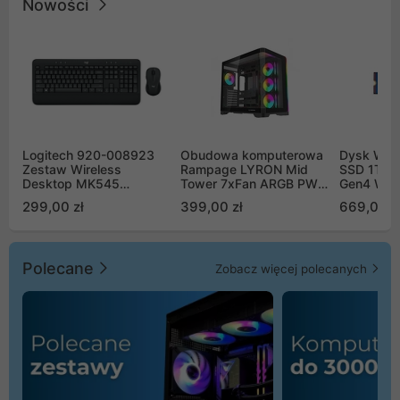
Nowości
Logitech 920-008923
Obudowa komputerowa
Dysk WD 
Zestaw Wireless
Rampage LYRON Mid
SSD 1TB 
Desktop MK545
Tower 7xFan ARGB PWM
Gen4 WD
Advanced
czarna
00CPE0
299,00 zł
399,00 zł
669,00 z
Polecane
Zobacz więcej polecanych