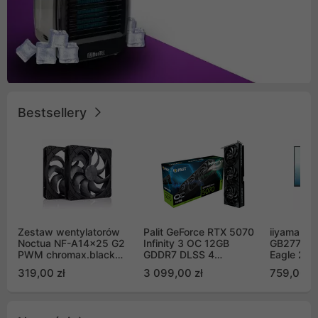
Bestsellery
Zestaw wentylatorów
Palit GeForce RTX 5070
iiyama G-
Noctua NF-A14x25 G2
Infinity 3 OC 12GB
GB2771QS
PWM chromax.black
GDDR7 DLSS 4
Eagle 27"
Sx2-PP Sterrox 140mm
(NE75070S19K9-
200Hz
319,00 zł
3 099,00 zł
759,00 zł
Push Pull (2szt)
GB2050S)