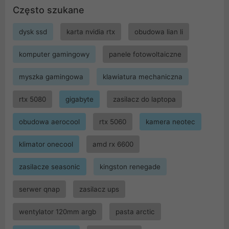
Często szukane
dysk ssd
karta nvidia rtx
obudowa lian li
komputer gamingowy
panele fotowoltaiczne
myszka gamingowa
klawiatura mechaniczna
rtx 5080
gigabyte
zasilacz do laptopa
obudowa aerocool
rtx 5060
kamera neotec
klimator onecool
amd rx 6600
zasilacze seasonic
kingston renegade
serwer qnap
zasilacz ups
wentylator 120mm argb
pasta arctic