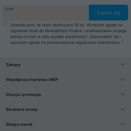
danych osobowych. Dlatego zakup notebooka albo laptopa w
Email
ProLine to czysta przyjemność i pełne bezpieczeństwo.
Zapisz się
Zaopatrzysz się u nas w akcesoria i części komputerowe
takie jak procesory, karty graficzne, płyty główne, pamięci,
Oświadczam, że mam ukończone 16 lat. Wyrażam zgodę na
dyski SSD, M.2 oraz HDD. Nasi pracownicy pomogą Ci wybrać
zapisanie mnie do Newslettera Proline i przetwarzanie mojego
najlepszy zasilacz komputerowy oraz obudowę do komputera.
adresu e-mail w celu wysyłki wiadomości. Zapoznałem się i
Poza komputerami mamy również najlepsze na rynku
wyrażam zgodę na postanowienia
regulaminu newslettera
.
Smartfony takich producentów jak Xiaomi, Apple, Samsung i
Huawei. Jeżeli chcesz, aby Twój komputer pracował cicho,
posiadamy szeroką gamę chłodzenia procesora, oraz ciche
wentylatory. Na koniec mając już to wszystko, możesz
Zakupy
wybrać idealny fotel gamingowy.
Współpraca hurtowa i MŚP
Okazja i promocja
Struktura strony
Sklepy marek