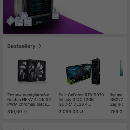
Bestsellery
Zestaw wentylatorów
Palit GeForce RTX 5070
iiyama G-
Noctua NF-A14x25 G2
Infinity 3 OC 12GB
GB2771QS
PWM chromax.black
GDDR7 DLSS 4
Eagle 27"
Sx2-PP Sterrox 140mm
(NE75070S19K9-
200Hz
319,00 zł
3 099,00 zł
759,00 zł
Push Pull (2szt)
GB2050S)