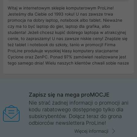
Witaj w internetowym sklepie komputerowym ProLine!
Jesteśmy dla Ciebie od 1993 roku! U nas zawsze trwa
promocja na dobry laptop, notebook albo tablet. Nieważne
czy ma to być laptop do gier, laptop dla grafika, albo
studenta! Jeżeli chcesz kupić dobrego laptopa w atrakcyjnej
cenie, to zapraszamy! U nas zawsze niskie ceny! Znajdzie się
też tablet i notebook do szkoły, tanio w promocji! Firma
ProLine produkuje wysokiej klasy komputery stacjonarne
Cyclone oraz ZenPC. Ponad 97% zamówień realizowane jest
tego samego dnia! Wielu naszych klientów chwali sobie nasze
myszki dla graczy i klawiatury mechaniczne. Posiadamy sieć
sklepów komputerowych na terenie kraju. W większości z
nich możesz odebrać zamówienie bez kosztów transportu.
Posiadamy sklep komputerowy w miastach takich jak
Wrocław, Poznań, Legnica, Katowice, Gliwice, Kalisz, Bytom,
Zapisz się na mega proMOCJE
Trzebnica, Opole. Szybka i profesjonalna obsługa!
Nie strać żadnej informacji o promocji ani
kodu rabatowego dostępnego tylko dla
ProLine to polska firma ze 100% polskim kapitałem. Działamy
subskrybentów. Dołącz teraz do grona
legalnie i płacimy podatki w naszym kraju! Posiadamy siedzibę
odbiorców newslettera ProLine!
główną w Mirkowie oraz salony na terenie kraju. Cała
komunikacja ze sklepem komputerowym ProLine jest
Więcej informacji
szyfrowana za pomocą technologii SSL. Nie sprzedajemy