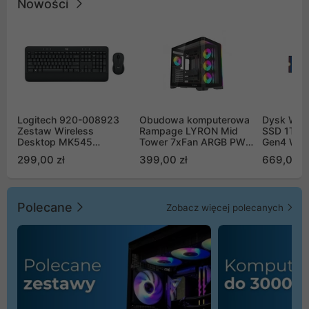
Nowości
Logitech 920-008923
Obudowa komputerowa
Dysk WD 
Zestaw Wireless
Rampage LYRON Mid
SSD 1TB 
Desktop MK545
Tower 7xFan ARGB PWM
Gen4 WD
Advanced
czarna
00CPE0
299,00 zł
399,00 zł
669,00 z
Polecane
Zobacz więcej polecanych