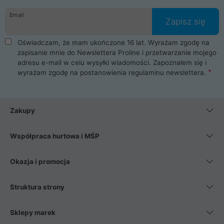
danych osobowych. Dlatego zakup notebooka albo laptopa w
Email
ProLine to czysta przyjemność i pełne bezpieczeństwo.
Zapisz się
Zaopatrzysz się u nas w akcesoria i części komputerowe
takie jak procesory, karty graficzne, płyty główne, pamięci,
Oświadczam, że mam ukończone 16 lat. Wyrażam zgodę na
dyski SSD, M.2 oraz HDD. Nasi pracownicy pomogą Ci wybrać
zapisanie mnie do Newslettera Proline i przetwarzanie mojego
najlepszy zasilacz komputerowy oraz obudowę do komputera.
adresu e-mail w celu wysyłki wiadomości. Zapoznałem się i
Poza komputerami mamy również najlepsze na rynku
wyrażam zgodę na postanowienia
regulaminu newslettera
.
Smartfony takich producentów jak Xiaomi, Apple, Samsung i
Huawei. Jeżeli chcesz, aby Twój komputer pracował cicho,
posiadamy szeroką gamę chłodzenia procesora, oraz ciche
wentylatory. Na koniec mając już to wszystko, możesz
Zakupy
wybrać idealny fotel gamingowy.
Współpraca hurtowa i MŚP
Okazja i promocja
Struktura strony
Sklepy marek