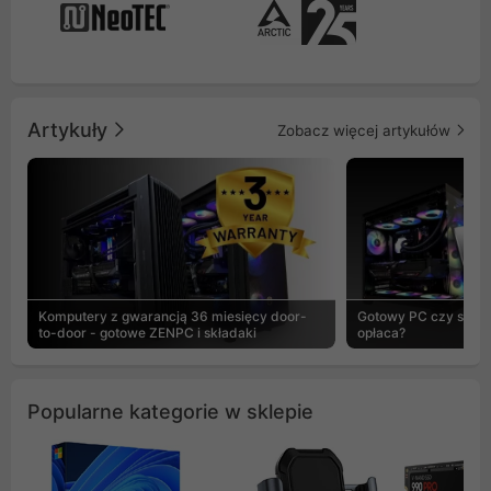
Artykuły
Zobacz więcej artykułów
Komputery z gwarancją 36 miesięcy door-
Gotowy PC czy skład
to-door - gotowe ZENPC i składaki
opłaca?
Popularne kategorie w sklepie