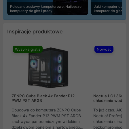
Polecane zestawy komputerowe. Najlepsze
Jaki komputer do 30
komputery do gier i pracy
komputer do gier | 
Inspiracje produktowe
Wysyłka gratis
Nowość
ZENPC Cube Black 4x Fander P12
Noctua LC1 360mm
PWM PST ARGB
chłodzenie wodne 
Obudowa do komputera ZENPC Cube
To już czas. AIO w
Black 4x Fander P12 PWM PST ARGB
Noctua! Profesjon
zachwyca panoramicznym widokiem
chłodzenia cieczą 
dzięki dwóm panelom z hartowanego
bezkompromisowe 