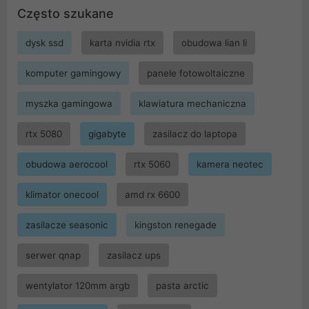
Często szukane
dysk ssd
karta nvidia rtx
obudowa lian li
komputer gamingowy
panele fotowoltaiczne
myszka gamingowa
klawiatura mechaniczna
rtx 5080
gigabyte
zasilacz do laptopa
obudowa aerocool
rtx 5060
kamera neotec
klimator onecool
amd rx 6600
zasilacze seasonic
kingston renegade
serwer qnap
zasilacz ups
wentylator 120mm argb
pasta arctic