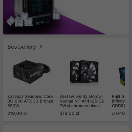
Bestsellery
Zasilacz Seasonic Core
Zestaw wentylatorów
Palit GeF
BC-650 ATX 3.1 Bronze
Noctua NF-A14x25 G2
Infinity 3
650W
PWM chromax.black
GDDR7 DL
Sx2-PP Sterrox 140mm
(NE75070
219,00 zł
319,00 zł
3 049,00
Push Pull (2szt)
GB2050S