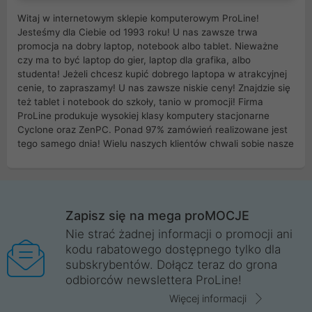
Witaj w internetowym sklepie komputerowym ProLine!
Jesteśmy dla Ciebie od 1993 roku! U nas zawsze trwa
promocja na dobry laptop, notebook albo tablet. Nieważne
czy ma to być laptop do gier, laptop dla grafika, albo
studenta! Jeżeli chcesz kupić dobrego laptopa w atrakcyjnej
cenie, to zapraszamy! U nas zawsze niskie ceny! Znajdzie się
też tablet i notebook do szkoły, tanio w promocji! Firma
ProLine produkuje wysokiej klasy komputery stacjonarne
Cyclone oraz ZenPC. Ponad 97% zamówień realizowane jest
tego samego dnia! Wielu naszych klientów chwali sobie nasze
myszki dla graczy i klawiatury mechaniczne. Posiadamy sieć
sklepów komputerowych na terenie kraju. W większości z
nich możesz odebrać zamówienie bez kosztów transportu.
Posiadamy sklep komputerowy w miastach takich jak
Wrocław, Poznań, Legnica, Katowice, Gliwice, Kalisz, Bytom,
Zapisz się na mega proMOCJE
Trzebnica, Opole. Szybka i profesjonalna obsługa!
Nie strać żadnej informacji o promocji ani
kodu rabatowego dostępnego tylko dla
ProLine to polska firma ze 100% polskim kapitałem. Działamy
subskrybentów. Dołącz teraz do grona
legalnie i płacimy podatki w naszym kraju! Posiadamy siedzibę
odbiorców newslettera ProLine!
główną w Mirkowie oraz salony na terenie kraju. Cała
komunikacja ze sklepem komputerowym ProLine jest
Więcej informacji
szyfrowana za pomocą technologii SSL. Nie sprzedajemy