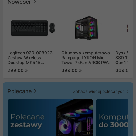
Nowości
Logitech 920-008923
Obudowa komputerowa
Dysk WD 
Zestaw Wireless
Rampage LYRON Mid
SSD 1TB 
Desktop MK545
Tower 7xFan ARGB PWM
Gen4 WD
Advanced
czarna
00CPE0
299,00 zł
399,00 zł
669,00 z
Polecane
Zobacz więcej polecanych