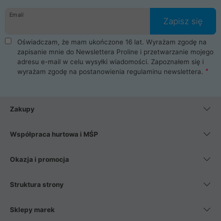
danych osobowych. Dlatego zakup notebooka albo laptopa w
Email
ProLine to czysta przyjemność i pełne bezpieczeństwo.
Zapisz się
Zaopatrzysz się u nas w akcesoria i części komputerowe
takie jak procesory, karty graficzne, płyty główne, pamięci,
Oświadczam, że mam ukończone 16 lat. Wyrażam zgodę na
dyski SSD, M.2 oraz HDD. Nasi pracownicy pomogą Ci wybrać
zapisanie mnie do Newslettera Proline i przetwarzanie mojego
najlepszy zasilacz komputerowy oraz obudowę do komputera.
adresu e-mail w celu wysyłki wiadomości. Zapoznałem się i
Poza komputerami mamy również najlepsze na rynku
wyrażam zgodę na postanowienia
regulaminu newslettera
.
Smartfony takich producentów jak Xiaomi, Apple, Samsung i
Huawei. Jeżeli chcesz, aby Twój komputer pracował cicho,
posiadamy szeroką gamę chłodzenia procesora, oraz ciche
wentylatory. Na koniec mając już to wszystko, możesz
Zakupy
wybrać idealny fotel gamingowy.
Współpraca hurtowa i MŚP
Okazja i promocja
Struktura strony
Sklepy marek