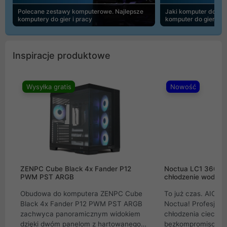
Polecane zestawy komputerowe. Najlepsze
Jaki komputer do 30
komputery do gier i pracy
komputer do gier | 
Inspiracje produktowe
Wysyłka gratis
Nowość
ZENPC Cube Black 4x Fander P12
Noctua LC1 360mm
PWM PST ARGB
chłodzenie wodne 
Obudowa do komputera ZENPC Cube
To już czas. AIO w
Black 4x Fander P12 PWM PST ARGB
Noctua! Profesjon
zachwyca panoramicznym widokiem
chłodzenia cieczą 
dzięki dwóm panelom z hartowanego
bezkompromisowe 