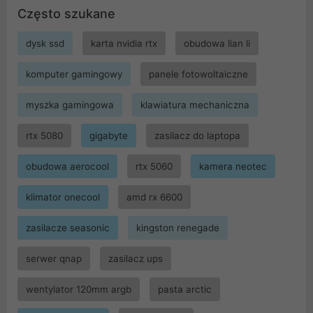
Często szukane
dysk ssd
karta nvidia rtx
obudowa lian li
komputer gamingowy
panele fotowoltaiczne
myszka gamingowa
klawiatura mechaniczna
rtx 5080
gigabyte
zasilacz do laptopa
obudowa aerocool
rtx 5060
kamera neotec
klimator onecool
amd rx 6600
zasilacze seasonic
kingston renegade
serwer qnap
zasilacz ups
wentylator 120mm argb
pasta arctic