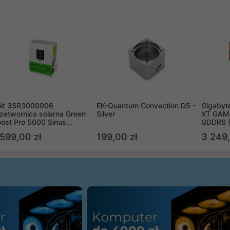
olt 3SR3000006
EK-Quantum Convection D5 -
Gigabyt
zetwornica solarna Green
Silver
XT GAMI
ost Pro 5000 Sinus
GDDR6 
ypass
R9070X
 599,00 zł
199,00 zł
3 249,