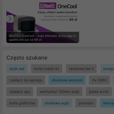
Poprzedni
NeoTEC OneCool - mały klimator, duża ulga w
upalne dni już za 69 zł
Często szukane
dysk ssd
karta nvidia rtx
obudowa lian li
kompu
zasilacz do laptopa
obudowa aerocool
rtx 5060
zasilacz ups
wentylator 120mm argb
pasta arctic
karta graficzna
obudowa argb
procesor
nas+s