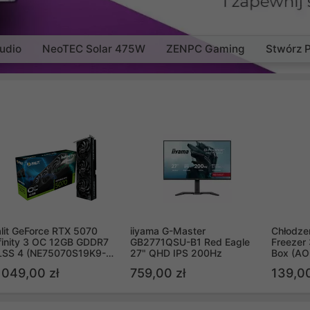
udio
NeoTEC Solar 475W
ZENPC Gaming
Stwórz 
lit GeForce RTX 5070
iiyama G-Master
Chłodzen
finity 3 OC 12GB GDDR7
GB2771QSU-B1 Red Eagle
Freezer 
LSS 4 (NE75070S19K9-
27" QHD IPS 200Hz
Box (A
B2050S)
 049,00 zł
759,00 zł
139,00