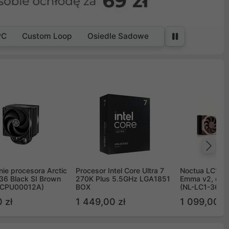
PC
Custom Loop
Osiedle Sadowe
Na
ie procesora Arctic
Procesor Intel Core Ultra 7
Noctua LC1 3
36 Black SI Brown
270K Plus 5.5GHz LGA1851
Emma v2, chł
OCPU00012A)
BOX
(NL-LC1-36)
 zł
1 449,00 zł
1 099,00 zł