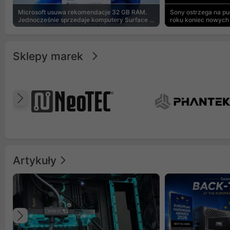
Microsoft usuwa rekomendacje 32 GB RAM.
Sony ostrzega na p
Jednocześnie sprzedaje komputery Surface z
roku koniec nowych 
8 GB
Sklepy marek
Poprzedni
Artykuły
Poprzedni