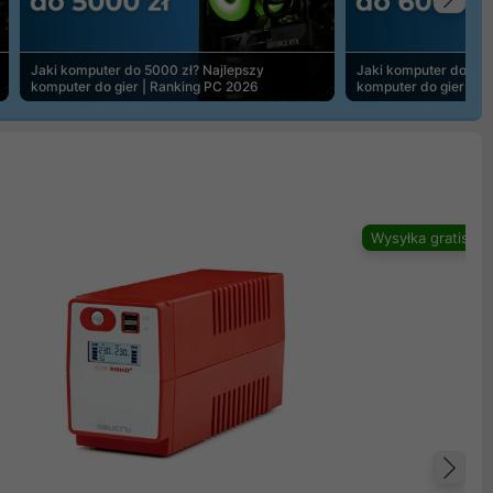
Na
Jaki komputer do 5000 zł? Najlepszy
Jaki komputer do 600
komputer do gier | Ranking PC 2026
komputer do gier | R
Wysyłka gratis
Na