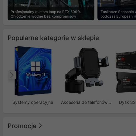
Profesjonalny custom loop na RTX 5090.
Zasilacze Seasonic
Chłodzenie wodne bez kompromisów
podczas European 
Popularne kategorie w sklepie
Poprzedni
Systemy operacyjne
Akcesoria do telefonów GSM
Dysk S
Promocje