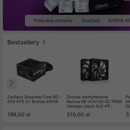
Polecane zestawy
OneCool
NVIDIA St
Bestsellery
Poprzedni
Zasilacz Seasonic Core BC-
Zestaw wentylatorów
Pa
650 ATX 3.1 Bronze 650W
Noctua NF-A14x25 G2 PWM
In
chromax.black Sx2-PP
D
Sterrox 140mm Push Pull
G
199,00 zł
319,00 zł
3
(2szt)