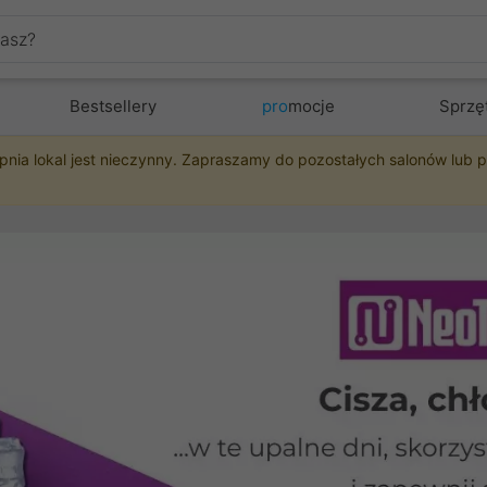
Bestsellery
pro
mocje
Sprzę
pnia lokal jest nieczynny. Zapraszamy do pozostałych salonów lub