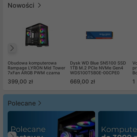
Nowości
Poprzedni
Obudowa komputerowa
Dysk WD Blue SN5100 SSD
V
Rampage LYRON Mid Tower
1TB M.2 PCIe NVMe Gen4
pr
7xFan ARGB PWM czarna
WDS100T5B0E-00CPE0
Bo
B
399,00 zł
669,00 zł
1
Polecane