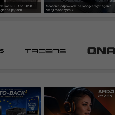
udełkach PS5: od 2028
Seasonic odpowiada na rosnące wymagania
gier na płytach
stacji roboczych AI