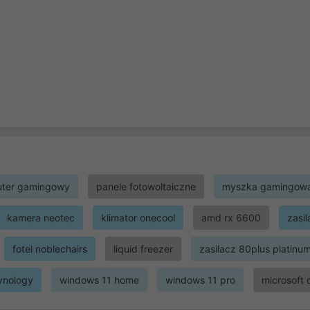
ter gamingowy
panele fotowoltaiczne
myszka gamingow
kamera neotec
klimator onecool
amd rx 6600
zasi
fotel noblechairs
liquid freezer
zasilacz 80plus platinu
ynology
windows 11 home
windows 11 pro
microsoft 