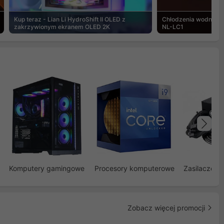
Kup teraz - Lian Li HydroShift II OLED z
Chłodzenia wodne Noc
zakrzywionym ekranem OLED 2K
NL-LC1
Na
Komputery gamingowe
Procesory komputerowe
Zasilacze d
Zobacz więcej promocji