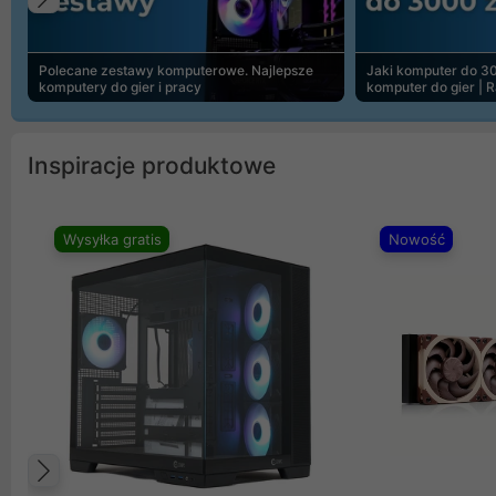
Poprzedni
Polecane zestawy komputerowe. Najlepsze
Jaki komputer do 30
komputery do gier i pracy
komputer do gier | 
Inspiracje produktowe
Wysyłka gratis
Nowość
Poprzedni