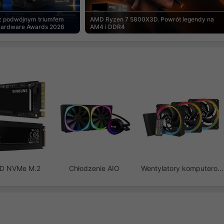
 z podwójnym triumfem
AMD Ryzen 7 5800X3D. Powrót legendy na
Hardware Awards 2026
AM4 i DDR4
SD NVMe M.2
Chłodzenie AIO
Wentylatory komputerowe