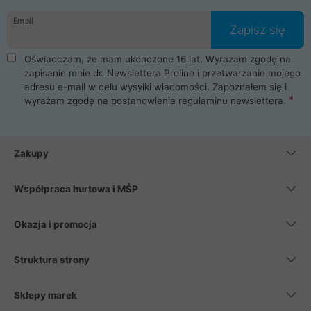
danych osobowych. Dlatego zakup notebooka albo laptopa w
Email
ProLine to czysta przyjemność i pełne bezpieczeństwo.
Zapisz się
Zaopatrzysz się u nas w akcesoria i części komputerowe
takie jak procesory, karty graficzne, płyty główne, pamięci,
Oświadczam, że mam ukończone 16 lat. Wyrażam zgodę na
dyski SSD, M.2 oraz HDD. Nasi pracownicy pomogą Ci wybrać
zapisanie mnie do Newslettera Proline i przetwarzanie mojego
najlepszy zasilacz komputerowy oraz obudowę do komputera.
adresu e-mail w celu wysyłki wiadomości. Zapoznałem się i
Poza komputerami mamy również najlepsze na rynku
wyrażam zgodę na postanowienia
regulaminu newslettera
.
Smartfony takich producentów jak Xiaomi, Apple, Samsung i
Huawei. Jeżeli chcesz, aby Twój komputer pracował cicho,
posiadamy szeroką gamę chłodzenia procesora, oraz ciche
wentylatory. Na koniec mając już to wszystko, możesz
Zakupy
wybrać idealny fotel gamingowy.
Współpraca hurtowa i MŚP
Okazja i promocja
Struktura strony
Sklepy marek