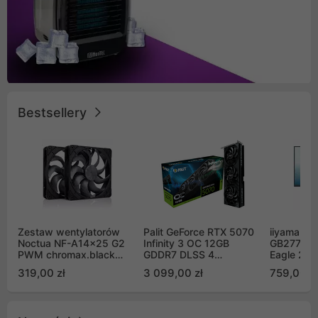
Bestsellery
Zestaw wentylatorów
Palit GeForce RTX 5070
iiyama G-
Noctua NF-A14x25 G2
Infinity 3 OC 12GB
GB2771QS
PWM chromax.black
GDDR7 DLSS 4
Eagle 27"
Sx2-PP Sterrox 140mm
(NE75070S19K9-
200Hz
319,00 zł
3 099,00 zł
759,00 zł
Push Pull (2szt)
GB2050S)