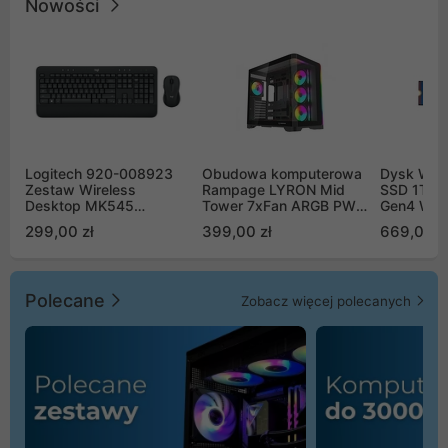
Nowości
Logitech 920-008923
Obudowa komputerowa
Dysk WD 
Zestaw Wireless
Rampage LYRON Mid
SSD 1TB 
Desktop MK545
Tower 7xFan ARGB PWM
Gen4 WD
Advanced
czarna
00CPE0
299,00 zł
399,00 zł
669,00 z
Polecane
Zobacz więcej polecanych