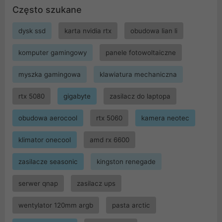
Często szukane
dysk ssd
karta nvidia rtx
obudowa lian li
komputer gamingowy
panele fotowoltaiczne
myszka gamingowa
klawiatura mechaniczna
rtx 5080
gigabyte
zasilacz do laptopa
obudowa aerocool
rtx 5060
kamera neotec
klimator onecool
amd rx 6600
zasilacze seasonic
kingston renegade
serwer qnap
zasilacz ups
wentylator 120mm argb
pasta arctic