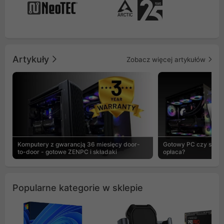
Artykuły
Zobacz więcej artykułów
Komputery z gwarancją 36 miesięcy door-
Gotowy PC czy skład
to-door - gotowe ZENPC i składaki
opłaca?
Popularne kategorie w sklepie