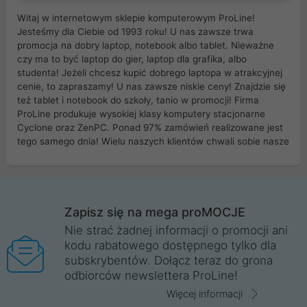
Witaj w internetowym sklepie komputerowym ProLine!
Jesteśmy dla Ciebie od 1993 roku! U nas zawsze trwa
promocja na dobry laptop, notebook albo tablet. Nieważne
czy ma to być laptop do gier, laptop dla grafika, albo
studenta! Jeżeli chcesz kupić dobrego laptopa w atrakcyjnej
cenie, to zapraszamy! U nas zawsze niskie ceny! Znajdzie się
też tablet i notebook do szkoły, tanio w promocji! Firma
ProLine produkuje wysokiej klasy komputery stacjonarne
Cyclone oraz ZenPC. Ponad 97% zamówień realizowane jest
tego samego dnia! Wielu naszych klientów chwali sobie nasze
myszki dla graczy i klawiatury mechaniczne. Posiadamy sieć
sklepów komputerowych na terenie kraju. W większości z
nich możesz odebrać zamówienie bez kosztów transportu.
Posiadamy sklep komputerowy w miastach takich jak
Wrocław, Poznań, Legnica, Katowice, Gliwice, Kalisz, Bytom,
Zapisz się na mega proMOCJE
Trzebnica, Opole. Szybka i profesjonalna obsługa!
Nie strać żadnej informacji o promocji ani
kodu rabatowego dostępnego tylko dla
ProLine to polska firma ze 100% polskim kapitałem. Działamy
subskrybentów. Dołącz teraz do grona
legalnie i płacimy podatki w naszym kraju! Posiadamy siedzibę
odbiorców newslettera ProLine!
główną w Mirkowie oraz salony na terenie kraju. Cała
komunikacja ze sklepem komputerowym ProLine jest
Więcej informacji
szyfrowana za pomocą technologii SSL. Nie sprzedajemy