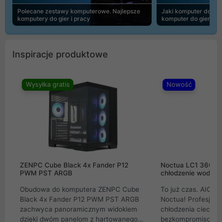
Polecane zestawy komputerowe. Najlepsze
Jaki komputer do 30
komputery do gier i pracy
komputer do gier | 
Inspiracje produktowe
Wysyłka gratis
Nowość
ZENPC Cube Black 4x Fander P12
Noctua LC1 360mm
PWM PST ARGB
chłodzenie wodne 
Obudowa do komputera ZENPC Cube
To już czas. AIO w
Black 4x Fander P12 PWM PST ARGB
Noctua! Profesjon
zachwyca panoramicznym widokiem
chłodzenia cieczą 
dzięki dwóm panelom z hartowanego
bezkompromisowe 