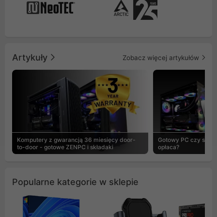
Artykuły
Zobacz więcej artykułów
Komputery z gwarancją 36 miesięcy door-
Gotowy PC czy skład
to-door - gotowe ZENPC i składaki
opłaca?
Popularne kategorie w sklepie