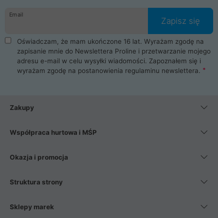
danych osobowych. Dlatego zakup notebooka albo laptopa w
Email
ProLine to czysta przyjemność i pełne bezpieczeństwo.
Zapisz się
Zaopatrzysz się u nas w akcesoria i części komputerowe
takie jak procesory, karty graficzne, płyty główne, pamięci,
Oświadczam, że mam ukończone 16 lat. Wyrażam zgodę na
dyski SSD, M.2 oraz HDD. Nasi pracownicy pomogą Ci wybrać
zapisanie mnie do Newslettera Proline i przetwarzanie mojego
najlepszy zasilacz komputerowy oraz obudowę do komputera.
adresu e-mail w celu wysyłki wiadomości. Zapoznałem się i
Poza komputerami mamy również najlepsze na rynku
wyrażam zgodę na postanowienia
regulaminu newslettera
.
Smartfony takich producentów jak Xiaomi, Apple, Samsung i
Huawei. Jeżeli chcesz, aby Twój komputer pracował cicho,
posiadamy szeroką gamę chłodzenia procesora, oraz ciche
wentylatory. Na koniec mając już to wszystko, możesz
Zakupy
wybrać idealny fotel gamingowy.
Współpraca hurtowa i MŚP
Okazja i promocja
Struktura strony
Sklepy marek