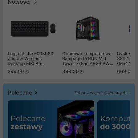
Nowości
Logitech 920-008923
Obudowa komputerowa
Dysk WD 
Zestaw Wireless
Rampage LYRON Mid
SSD 1TB 
Desktop MK545
Tower 7xFan ARGB PWM
Gen4 WD
Advanced
czarna
00CPE0
299,00 zł
399,00 zł
669,00 z
Polecane
Zobacz więcej polecanych