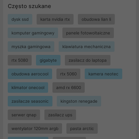
Często szukane
dysk ssd
karta nvidia rtx
obudowa lian li
komputer gamingowy
panele fotowoltaiczne
myszka gamingowa
klawiatura mechaniczna
rtx 5080
gigabyte
zasilacz do laptopa
obudowa aerocool
rtx 5060
kamera neotec
klimator onecool
amd rx 6600
zasilacze seasonic
kingston renegade
serwer qnap
zasilacz ups
wentylator 120mm argb
pasta arctic