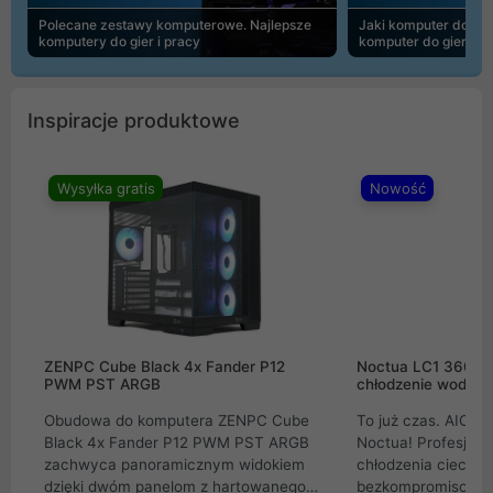
Polecane zestawy komputerowe. Najlepsze
Jaki komputer do 30
komputery do gier i pracy
komputer do gier | 
Inspiracje produktowe
Wysyłka gratis
Nowość
ZENPC Cube Black 4x Fander P12
Noctua LC1 360mm
PWM PST ARGB
chłodzenie wodne 
Obudowa do komputera ZENPC Cube
To już czas. AIO w
Black 4x Fander P12 PWM PST ARGB
Noctua! Profesjon
zachwyca panoramicznym widokiem
chłodzenia cieczą 
dzięki dwóm panelom z hartowanego
bezkompromisowe 