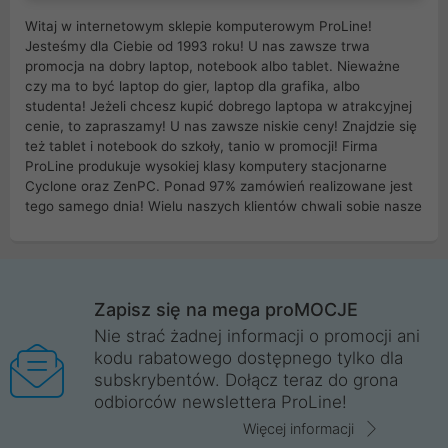
Witaj w internetowym sklepie komputerowym ProLine!
Jesteśmy dla Ciebie od 1993 roku! U nas zawsze trwa
promocja na dobry laptop, notebook albo tablet. Nieważne
czy ma to być laptop do gier, laptop dla grafika, albo
studenta! Jeżeli chcesz kupić dobrego laptopa w atrakcyjnej
cenie, to zapraszamy! U nas zawsze niskie ceny! Znajdzie się
też tablet i notebook do szkoły, tanio w promocji! Firma
ProLine produkuje wysokiej klasy komputery stacjonarne
Cyclone oraz ZenPC. Ponad 97% zamówień realizowane jest
tego samego dnia! Wielu naszych klientów chwali sobie nasze
myszki dla graczy i klawiatury mechaniczne. Posiadamy sieć
sklepów komputerowych na terenie kraju. W większości z
nich możesz odebrać zamówienie bez kosztów transportu.
Posiadamy sklep komputerowy w miastach takich jak
Wrocław, Poznań, Legnica, Katowice, Gliwice, Kalisz, Bytom,
Zapisz się na mega proMOCJE
Trzebnica, Opole. Szybka i profesjonalna obsługa!
Nie strać żadnej informacji o promocji ani
kodu rabatowego dostępnego tylko dla
ProLine to polska firma ze 100% polskim kapitałem. Działamy
subskrybentów. Dołącz teraz do grona
legalnie i płacimy podatki w naszym kraju! Posiadamy siedzibę
odbiorców newslettera ProLine!
główną w Mirkowie oraz salony na terenie kraju. Cała
komunikacja ze sklepem komputerowym ProLine jest
Więcej informacji
szyfrowana za pomocą technologii SSL. Nie sprzedajemy