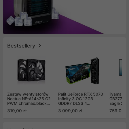
Bestsellery
Zestaw wentylatorów
Palit GeForce RTX 5070
iiyama G-
Noctua NF-A14x25 G2
Infinity 3 OC 12GB
GB2771QS
PWM chromax.black
GDDR7 DLSS 4
Eagle 27"
Sx2-PP Sterrox 140mm
(NE75070S19K9-
200Hz
319,00 zł
3 099,00 zł
759,00 zł
Push Pull (2szt)
GB2050S)