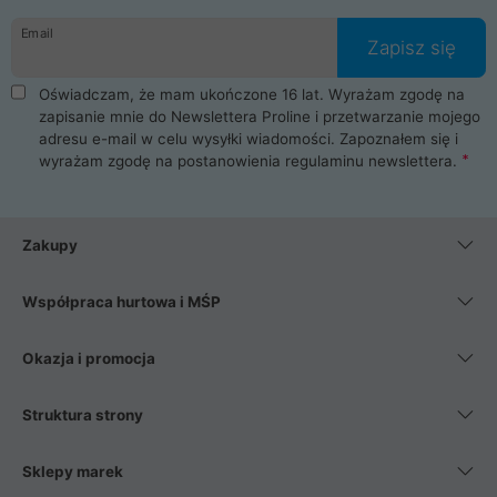
danych osobowych. Dlatego zakup notebooka albo laptopa w
Email
ProLine to czysta przyjemność i pełne bezpieczeństwo.
Zapisz się
Zaopatrzysz się u nas w akcesoria i części komputerowe
takie jak procesory, karty graficzne, płyty główne, pamięci,
Oświadczam, że mam ukończone 16 lat. Wyrażam zgodę na
dyski SSD, M.2 oraz HDD. Nasi pracownicy pomogą Ci wybrać
zapisanie mnie do Newslettera Proline i przetwarzanie mojego
najlepszy zasilacz komputerowy oraz obudowę do komputera.
adresu e-mail w celu wysyłki wiadomości. Zapoznałem się i
Poza komputerami mamy również najlepsze na rynku
wyrażam zgodę na postanowienia
regulaminu newslettera
.
Smartfony takich producentów jak Xiaomi, Apple, Samsung i
Huawei. Jeżeli chcesz, aby Twój komputer pracował cicho,
posiadamy szeroką gamę chłodzenia procesora, oraz ciche
wentylatory. Na koniec mając już to wszystko, możesz
Zakupy
wybrać idealny fotel gamingowy.
Współpraca hurtowa i MŚP
Okazja i promocja
Struktura strony
Sklepy marek