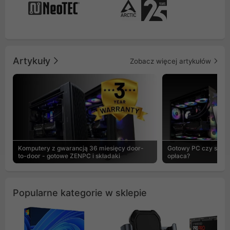
Artykuły
Zobacz więcej artykułów
Komputery z gwarancją 36 miesięcy door-
Gotowy PC czy skład
to-door - gotowe ZENPC i składaki
opłaca?
Popularne kategorie w sklepie