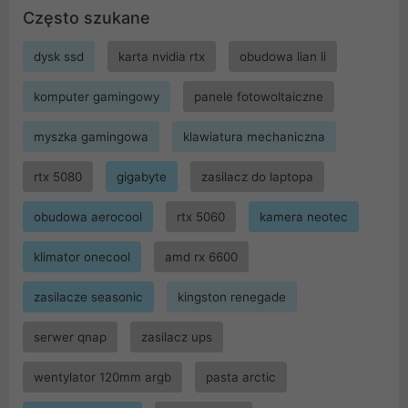
Często szukane
dysk ssd
karta nvidia rtx
obudowa lian li
komputer gamingowy
panele fotowoltaiczne
myszka gamingowa
klawiatura mechaniczna
rtx 5080
gigabyte
zasilacz do laptopa
obudowa aerocool
rtx 5060
kamera neotec
klimator onecool
amd rx 6600
zasilacze seasonic
kingston renegade
serwer qnap
zasilacz ups
wentylator 120mm argb
pasta arctic