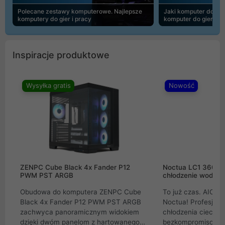
Polecane zestawy komputerowe. Najlepsze
Jaki komputer do 30
komputery do gier i pracy
komputer do gier | 
Inspiracje produktowe
Wysyłka gratis
Nowość
ZENPC Cube Black 4x Fander P12
Noctua LC1 360mm
PWM PST ARGB
chłodzenie wodne 
Obudowa do komputera ZENPC Cube
To już czas. AIO w
Black 4x Fander P12 PWM PST ARGB
Noctua! Profesjon
zachwyca panoramicznym widokiem
chłodzenia cieczą 
dzięki dwóm panelom z hartowanego
bezkompromisowe 