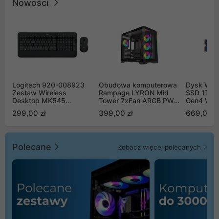
Nowości
Logitech 920-008923
Obudowa komputerowa
Dysk WD 
Zestaw Wireless
Rampage LYRON Mid
SSD 1TB 
Desktop MK545
Tower 7xFan ARGB PWM
Gen4 WD
Advanced
czarna
00CPE0
299,00 zł
399,00 zł
669,00 z
Polecane
Zobacz więcej polecanych