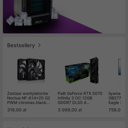
Bestsellery
Zestaw wentylatorów
Palit GeForce RTX 5070
iiyama G-
Noctua NF-A14x25 G2
Infinity 3 OC 12GB
GB2771QS
PWM chromax.black
GDDR7 DLSS 4
Eagle 27"
Sx2-PP Sterrox 140mm
(NE75070S19K9-
200Hz
319,00 zł
3 099,00 zł
759,00 zł
Push Pull (2szt)
GB2050S)