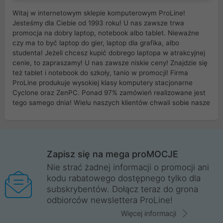
Witaj w internetowym sklepie komputerowym ProLine!
Jesteśmy dla Ciebie od 1993 roku! U nas zawsze trwa
promocja na dobry laptop, notebook albo tablet. Nieważne
czy ma to być laptop do gier, laptop dla grafika, albo
studenta! Jeżeli chcesz kupić dobrego laptopa w atrakcyjnej
cenie, to zapraszamy! U nas zawsze niskie ceny! Znajdzie się
też tablet i notebook do szkoły, tanio w promocji! Firma
ProLine produkuje wysokiej klasy komputery stacjonarne
Cyclone oraz ZenPC. Ponad 97% zamówień realizowane jest
tego samego dnia! Wielu naszych klientów chwali sobie nasze
myszki dla graczy i klawiatury mechaniczne. Posiadamy sieć
sklepów komputerowych na terenie kraju. W większości z
nich możesz odebrać zamówienie bez kosztów transportu.
Posiadamy sklep komputerowy w miastach takich jak
Wrocław, Poznań, Legnica, Katowice, Gliwice, Kalisz, Bytom,
Zapisz się na mega proMOCJE
Trzebnica, Opole. Szybka i profesjonalna obsługa!
Nie strać żadnej informacji o promocji ani
kodu rabatowego dostępnego tylko dla
ProLine to polska firma ze 100% polskim kapitałem. Działamy
subskrybentów. Dołącz teraz do grona
legalnie i płacimy podatki w naszym kraju! Posiadamy siedzibę
odbiorców newslettera ProLine!
główną w Mirkowie oraz salony na terenie kraju. Cała
komunikacja ze sklepem komputerowym ProLine jest
Więcej informacji
szyfrowana za pomocą technologii SSL. Nie sprzedajemy