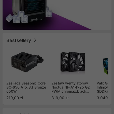
Bestsellery
Zasilacz Seasonic Core
Zestaw wentylatorów
Palit GeF
BC-650 ATX 3.1 Bronze
Noctua NF-A14x25 G2
Infinity 3
650W
PWM chromax.black
GDDR7 DL
Sx2-PP Sterrox 140mm
(NE75070
219,00 zł
319,00 zł
3 049,00
Push Pull (2szt)
GB2050S