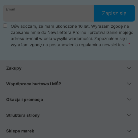
danych osobowych. Dlatego zakup notebooka albo laptopa w
Email
ProLine to czysta przyjemność i pełne bezpieczeństwo.
Zapisz się
Zaopatrzysz się u nas w akcesoria i części komputerowe
takie jak procesory, karty graficzne, płyty główne, pamięci,
Oświadczam, że mam ukończone 16 lat. Wyrażam zgodę na
dyski SSD, M.2 oraz HDD. Nasi pracownicy pomogą Ci wybrać
zapisanie mnie do Newslettera Proline i przetwarzanie mojego
najlepszy zasilacz komputerowy oraz obudowę do komputera.
adresu e-mail w celu wysyłki wiadomości. Zapoznałem się i
Poza komputerami mamy również najlepsze na rynku
wyrażam zgodę na postanowienia
regulaminu newslettera
.
Smartfony takich producentów jak Xiaomi, Apple, Samsung i
Huawei. Jeżeli chcesz, aby Twój komputer pracował cicho,
posiadamy szeroką gamę chłodzenia procesora, oraz ciche
wentylatory. Na koniec mając już to wszystko, możesz
Zakupy
wybrać idealny fotel gamingowy.
Współpraca hurtowa i MŚP
Okazja i promocja
Struktura strony
Sklepy marek