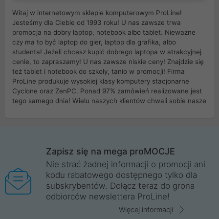
Witaj w internetowym sklepie komputerowym ProLine!
Jesteśmy dla Ciebie od 1993 roku! U nas zawsze trwa
promocja na dobry laptop, notebook albo tablet. Nieważne
czy ma to być laptop do gier, laptop dla grafika, albo
studenta! Jeżeli chcesz kupić dobrego laptopa w atrakcyjnej
cenie, to zapraszamy! U nas zawsze niskie ceny! Znajdzie się
też tablet i notebook do szkoły, tanio w promocji! Firma
ProLine produkuje wysokiej klasy komputery stacjonarne
Cyclone oraz ZenPC. Ponad 97% zamówień realizowane jest
tego samego dnia! Wielu naszych klientów chwali sobie nasze
myszki dla graczy i klawiatury mechaniczne. Posiadamy sieć
sklepów komputerowych na terenie kraju. W większości z
nich możesz odebrać zamówienie bez kosztów transportu.
Posiadamy sklep komputerowy w miastach takich jak
Wrocław, Poznań, Legnica, Katowice, Gliwice, Kalisz, Bytom,
Zapisz się na mega proMOCJE
Trzebnica, Opole. Szybka i profesjonalna obsługa!
Nie strać żadnej informacji o promocji ani
kodu rabatowego dostępnego tylko dla
ProLine to polska firma ze 100% polskim kapitałem. Działamy
subskrybentów. Dołącz teraz do grona
legalnie i płacimy podatki w naszym kraju! Posiadamy siedzibę
odbiorców newslettera ProLine!
główną w Mirkowie oraz salony na terenie kraju. Cała
komunikacja ze sklepem komputerowym ProLine jest
Więcej informacji
szyfrowana za pomocą technologii SSL. Nie sprzedajemy