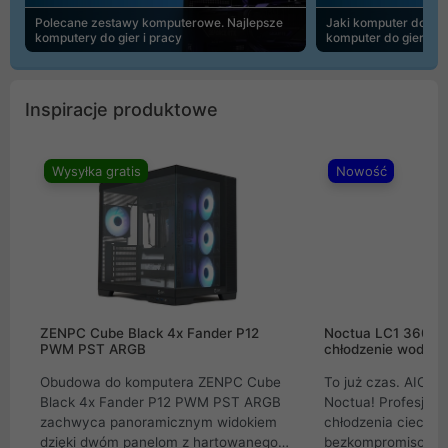
Polecane zestawy komputerowe. Najlepsze
Jaki komputer do 30
komputery do gier i pracy
komputer do gier | 
Inspiracje produktowe
Wysyłka gratis
Nowość
ZENPC Cube Black 4x Fander P12
Noctua LC1 360mm
PWM PST ARGB
chłodzenie wodne 
Obudowa do komputera ZENPC Cube
To już czas. AIO w
Black 4x Fander P12 PWM PST ARGB
Noctua! Profesjon
zachwyca panoramicznym widokiem
chłodzenia cieczą 
dzięki dwóm panelom z hartowanego
bezkompromisowe 