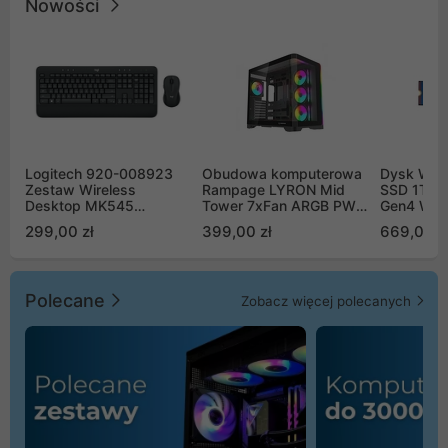
Nowości
Logitech 920-008923
Obudowa komputerowa
Dysk WD 
Zestaw Wireless
Rampage LYRON Mid
SSD 1TB 
Desktop MK545
Tower 7xFan ARGB PWM
Gen4 WD
Advanced
czarna
00CPE0
299,00 zł
399,00 zł
669,00 z
Polecane
Zobacz więcej polecanych