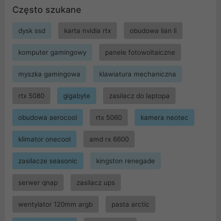
Często szukane
dysk ssd
karta nvidia rtx
obudowa lian li
komputer gamingowy
panele fotowoltaiczne
myszka gamingowa
klawiatura mechaniczna
rtx 5080
gigabyte
zasilacz do laptopa
obudowa aerocool
rtx 5060
kamera neotec
klimator onecool
amd rx 6600
zasilacze seasonic
kingston renegade
serwer qnap
zasilacz ups
wentylator 120mm argb
pasta arctic