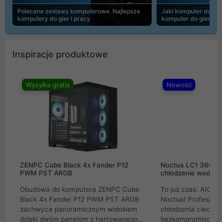
Polecane zestawy komputerowe. Najlepsze
Jaki komputer do 30
komputery do gier i pracy
komputer do gier | 
Inspiracje produktowe
Wysyłka gratis
Nowość
ZENPC Cube Black 4x Fander P12
Noctua LC1 360mm
PWM PST ARGB
chłodzenie wodne 
Obudowa do komputera ZENPC Cube
To już czas. AIO w
Black 4x Fander P12 PWM PST ARGB
Noctua! Profesjon
zachwyca panoramicznym widokiem
chłodzenia cieczą 
dzięki dwóm panelom z hartowanego
bezkompromisowe 