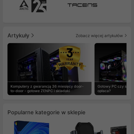
Artykuły
Zobacz więcej artykułów
Komputery z gwarancją 36 miesięcy door-
Gotowy PC czy skład
to-door - gotowe ZENPC i składaki
opłaca?
Popularne kategorie w sklepie