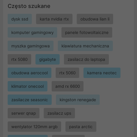
Często szukane
dysk ssd
karta nvidia rtx
obudowa lian li
komputer gamingowy
panele fotowoltaiczne
myszka gamingowa
klawiatura mechaniczna
rtx 5080
gigabyte
zasilacz do laptopa
obudowa aerocool
rtx 5060
kamera neotec
klimator onecool
amd rx 6600
zasilacze seasonic
kingston renegade
serwer qnap
zasilacz ups
wentylator 120mm argb
pasta arctic