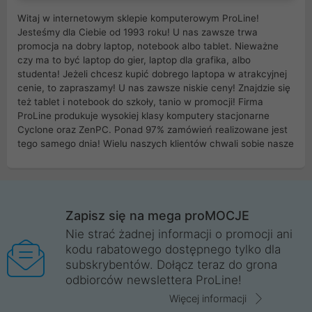
Witaj w internetowym sklepie komputerowym ProLine!
Jesteśmy dla Ciebie od 1993 roku! U nas zawsze trwa
promocja na dobry laptop, notebook albo tablet. Nieważne
czy ma to być laptop do gier, laptop dla grafika, albo
studenta! Jeżeli chcesz kupić dobrego laptopa w atrakcyjnej
cenie, to zapraszamy! U nas zawsze niskie ceny! Znajdzie się
też tablet i notebook do szkoły, tanio w promocji! Firma
ProLine produkuje wysokiej klasy komputery stacjonarne
Cyclone oraz ZenPC. Ponad 97% zamówień realizowane jest
tego samego dnia! Wielu naszych klientów chwali sobie nasze
myszki dla graczy i klawiatury mechaniczne. Posiadamy sieć
sklepów komputerowych na terenie kraju. W większości z
nich możesz odebrać zamówienie bez kosztów transportu.
Posiadamy sklep komputerowy w miastach takich jak
Wrocław, Poznań, Legnica, Katowice, Gliwice, Kalisz, Bytom,
Zapisz się na mega proMOCJE
Trzebnica, Opole. Szybka i profesjonalna obsługa!
Nie strać żadnej informacji o promocji ani
kodu rabatowego dostępnego tylko dla
ProLine to polska firma ze 100% polskim kapitałem. Działamy
subskrybentów. Dołącz teraz do grona
legalnie i płacimy podatki w naszym kraju! Posiadamy siedzibę
odbiorców newslettera ProLine!
główną w Mirkowie oraz salony na terenie kraju. Cała
komunikacja ze sklepem komputerowym ProLine jest
Więcej informacji
szyfrowana za pomocą technologii SSL. Nie sprzedajemy