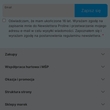
danych osobowych. Dlatego zakup notebooka albo laptopa w
Email
ProLine to czysta przyjemność i pełne bezpieczeństwo.
Zapisz się
Zaopatrzysz się u nas w akcesoria i części komputerowe
takie jak procesory, karty graficzne, płyty główne, pamięci,
Oświadczam, że mam ukończone 16 lat. Wyrażam zgodę na
dyski SSD, M.2 oraz HDD. Nasi pracownicy pomogą Ci wybrać
zapisanie mnie do Newslettera Proline i przetwarzanie mojego
najlepszy zasilacz komputerowy oraz obudowę do komputera.
adresu e-mail w celu wysyłki wiadomości. Zapoznałem się i
Poza komputerami mamy również najlepsze na rynku
wyrażam zgodę na postanowienia
regulaminu newslettera
.
Smartfony takich producentów jak Xiaomi, Apple, Samsung i
Huawei. Jeżeli chcesz, aby Twój komputer pracował cicho,
posiadamy szeroką gamę chłodzenia procesora, oraz ciche
wentylatory. Na koniec mając już to wszystko, możesz
Zakupy
wybrać idealny fotel gamingowy.
Współpraca hurtowa i MŚP
Okazja i promocja
Struktura strony
Sklepy marek