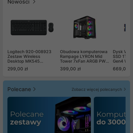
Nowości
Logitech 920-008923
Obudowa komputerowa
Dysk WD 
Zestaw Wireless
Rampage LYRON Mid
SSD 1TB 
Desktop MK545
Tower 7xFan ARGB PWM
Gen4 WD
Advanced
czarna
00CPE0
299,00 zł
399,00 zł
669,00 z
Polecane
Zobacz więcej polecanych