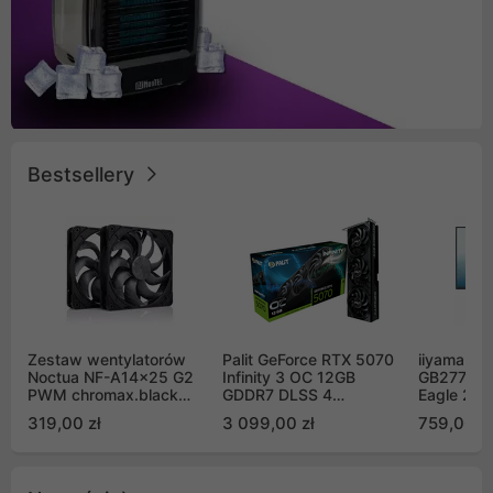
Bestsellery
Zestaw wentylatorów
Palit GeForce RTX 5070
iiyama G-
Noctua NF-A14x25 G2
Infinity 3 OC 12GB
GB2771QS
PWM chromax.black
GDDR7 DLSS 4
Eagle 27"
Sx2-PP Sterrox 140mm
(NE75070S19K9-
200Hz
319,00 zł
3 099,00 zł
759,00 zł
Push Pull (2szt)
GB2050S)