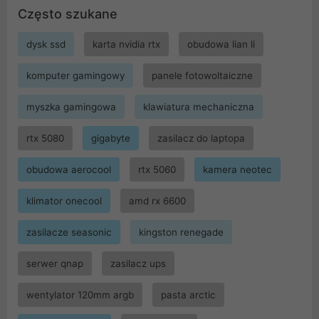
Często szukane
dysk ssd
karta nvidia rtx
obudowa lian li
komputer gamingowy
panele fotowoltaiczne
myszka gamingowa
klawiatura mechaniczna
rtx 5080
gigabyte
zasilacz do laptopa
obudowa aerocool
rtx 5060
kamera neotec
klimator onecool
amd rx 6600
zasilacze seasonic
kingston renegade
serwer qnap
zasilacz ups
wentylator 120mm argb
pasta arctic