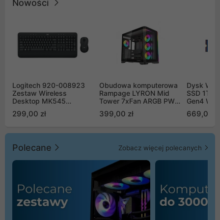
Nowości
Logitech 920-008923
Obudowa komputerowa
Dysk WD 
Zestaw Wireless
Rampage LYRON Mid
SSD 1TB 
Desktop MK545
Tower 7xFan ARGB PWM
Gen4 WD
Advanced
czarna
00CPE0
299,00 zł
399,00 zł
669,00 z
Polecane
Zobacz więcej polecanych