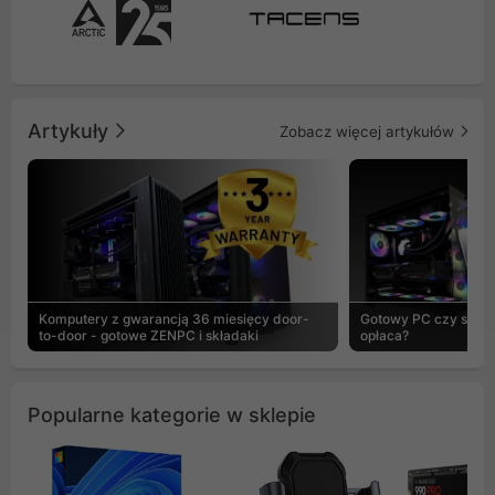
Artykuły
Zobacz więcej artykułów
Komputery z gwarancją 36 miesięcy door-
Gotowy PC czy skład
to-door - gotowe ZENPC i składaki
opłaca?
Popularne kategorie w sklepie