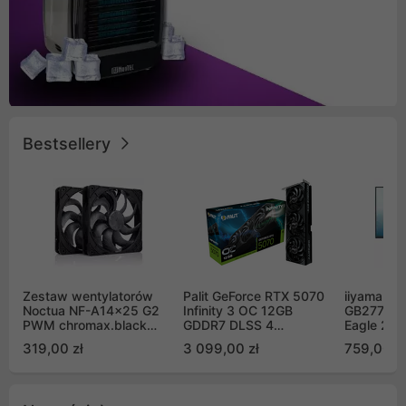
Bestsellery
Zestaw wentylatorów
Palit GeForce RTX 5070
iiyama G-
Noctua NF-A14x25 G2
Infinity 3 OC 12GB
GB2771QS
PWM chromax.black
GDDR7 DLSS 4
Eagle 27"
Sx2-PP Sterrox 140mm
(NE75070S19K9-
200Hz
319,00 zł
3 099,00 zł
759,00 zł
Push Pull (2szt)
GB2050S)