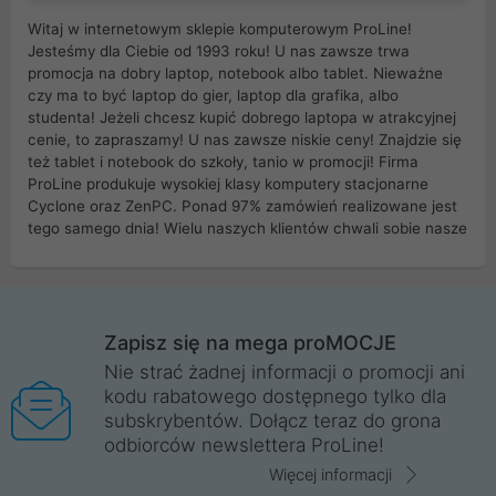
Witaj w internetowym sklepie komputerowym ProLine!
Jesteśmy dla Ciebie od 1993 roku! U nas zawsze trwa
promocja na dobry laptop, notebook albo tablet. Nieważne
czy ma to być laptop do gier, laptop dla grafika, albo
studenta! Jeżeli chcesz kupić dobrego laptopa w atrakcyjnej
cenie, to zapraszamy! U nas zawsze niskie ceny! Znajdzie się
też tablet i notebook do szkoły, tanio w promocji! Firma
ProLine produkuje wysokiej klasy komputery stacjonarne
Cyclone oraz ZenPC. Ponad 97% zamówień realizowane jest
tego samego dnia! Wielu naszych klientów chwali sobie nasze
myszki dla graczy i klawiatury mechaniczne. Posiadamy sieć
sklepów komputerowych na terenie kraju. W większości z
nich możesz odebrać zamówienie bez kosztów transportu.
Posiadamy sklep komputerowy w miastach takich jak
Wrocław, Poznań, Legnica, Katowice, Gliwice, Kalisz, Bytom,
Zapisz się na mega proMOCJE
Trzebnica, Opole. Szybka i profesjonalna obsługa!
Nie strać żadnej informacji o promocji ani
kodu rabatowego dostępnego tylko dla
ProLine to polska firma ze 100% polskim kapitałem. Działamy
subskrybentów. Dołącz teraz do grona
legalnie i płacimy podatki w naszym kraju! Posiadamy siedzibę
odbiorców newslettera ProLine!
główną w Mirkowie oraz salony na terenie kraju. Cała
komunikacja ze sklepem komputerowym ProLine jest
Więcej informacji
szyfrowana za pomocą technologii SSL. Nie sprzedajemy