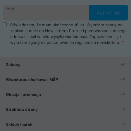
danych osobowych. Dlatego zakup notebooka albo laptopa w
Email
ProLine to czysta przyjemność i pełne bezpieczeństwo.
Zapisz się
Zaopatrzysz się u nas w akcesoria i części komputerowe
takie jak procesory, karty graficzne, płyty główne, pamięci,
Oświadczam, że mam ukończone 16 lat. Wyrażam zgodę na
dyski SSD, M.2 oraz HDD. Nasi pracownicy pomogą Ci wybrać
zapisanie mnie do Newslettera Proline i przetwarzanie mojego
najlepszy zasilacz komputerowy oraz obudowę do komputera.
adresu e-mail w celu wysyłki wiadomości. Zapoznałem się i
Poza komputerami mamy również najlepsze na rynku
wyrażam zgodę na postanowienia
regulaminu newslettera
.
Smartfony takich producentów jak Xiaomi, Apple, Samsung i
Huawei. Jeżeli chcesz, aby Twój komputer pracował cicho,
posiadamy szeroką gamę chłodzenia procesora, oraz ciche
wentylatory. Na koniec mając już to wszystko, możesz
Zakupy
wybrać idealny fotel gamingowy.
Współpraca hurtowa i MŚP
Okazja i promocja
Struktura strony
Sklepy marek