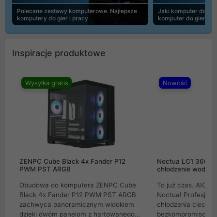
Polecane zestawy komputerowe. Najlepsze
Jaki komputer do 30
komputery do gier i pracy
komputer do gier | 
Inspiracje produktowe
Wysyłka gratis
Nowość
ZENPC Cube Black 4x Fander P12
Noctua LC1 360mm
PWM PST ARGB
chłodzenie wodne 
Obudowa do komputera ZENPC Cube
To już czas. AIO w
Black 4x Fander P12 PWM PST ARGB
Noctua! Profesjon
zachwyca panoramicznym widokiem
chłodzenia cieczą 
dzięki dwóm panelom z hartowanego
bezkompromisowe 