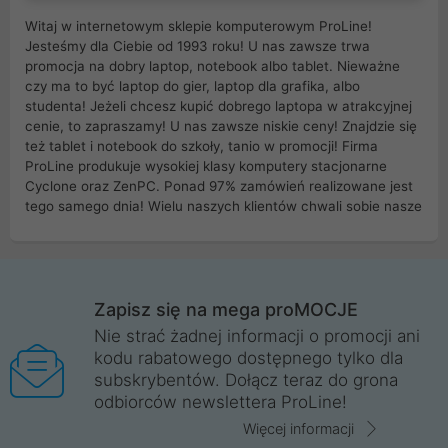
Witaj w internetowym sklepie komputerowym ProLine!
Jesteśmy dla Ciebie od 1993 roku! U nas zawsze trwa
promocja na dobry laptop, notebook albo tablet. Nieważne
czy ma to być laptop do gier, laptop dla grafika, albo
studenta! Jeżeli chcesz kupić dobrego laptopa w atrakcyjnej
cenie, to zapraszamy! U nas zawsze niskie ceny! Znajdzie się
też tablet i notebook do szkoły, tanio w promocji! Firma
ProLine produkuje wysokiej klasy komputery stacjonarne
Cyclone oraz ZenPC. Ponad 97% zamówień realizowane jest
tego samego dnia! Wielu naszych klientów chwali sobie nasze
myszki dla graczy i klawiatury mechaniczne. Posiadamy sieć
sklepów komputerowych na terenie kraju. W większości z
nich możesz odebrać zamówienie bez kosztów transportu.
Posiadamy sklep komputerowy w miastach takich jak
Wrocław, Poznań, Legnica, Katowice, Gliwice, Kalisz, Bytom,
Zapisz się na mega proMOCJE
Trzebnica, Opole. Szybka i profesjonalna obsługa!
Nie strać żadnej informacji o promocji ani
kodu rabatowego dostępnego tylko dla
ProLine to polska firma ze 100% polskim kapitałem. Działamy
subskrybentów. Dołącz teraz do grona
legalnie i płacimy podatki w naszym kraju! Posiadamy siedzibę
odbiorców newslettera ProLine!
główną w Mirkowie oraz salony na terenie kraju. Cała
komunikacja ze sklepem komputerowym ProLine jest
Więcej informacji
szyfrowana za pomocą technologii SSL. Nie sprzedajemy