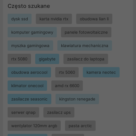
Często szukane
dysk ssd
karta nvidia rtx
obudowa lian li
komputer gamingowy
panele fotowoltaiczne
myszka gamingowa
klawiatura mechaniczna
rtx 5080
gigabyte
zasilacz do laptopa
obudowa aerocool
rtx 5060
kamera neotec
klimator onecool
amd rx 6600
zasilacze seasonic
kingston renegade
serwer qnap
zasilacz ups
wentylator 120mm argb
pasta arctic