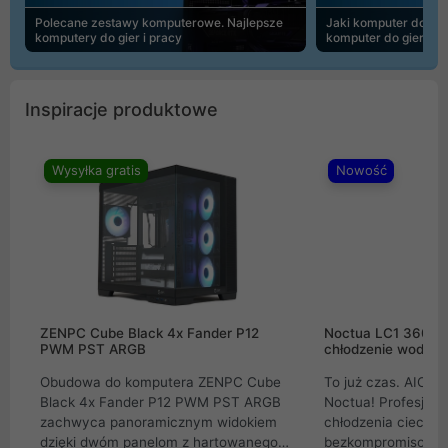
Polecane zestawy komputerowe. Najlepsze
Jaki komputer do 30
komputery do gier i pracy
komputer do gier | 
Inspiracje produktowe
Wysyłka gratis
Nowość
ZENPC Cube Black 4x Fander P12
Noctua LC1 360mm
PWM PST ARGB
chłodzenie wodne 
Obudowa do komputera ZENPC Cube
To już czas. AIO w
Black 4x Fander P12 PWM PST ARGB
Noctua! Profesjon
zachwyca panoramicznym widokiem
chłodzenia cieczą 
dzięki dwóm panelom z hartowanego
bezkompromisowe 