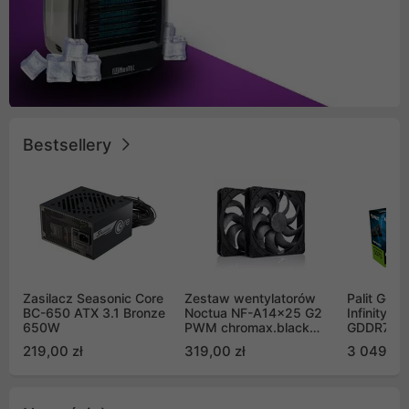
Bestsellery
Zasilacz Seasonic Core
Zestaw wentylatorów
Palit GeF
BC-650 ATX 3.1 Bronze
Noctua NF-A14x25 G2
Infinity 3
650W
PWM chromax.black
GDDR7 DL
Sx2-PP Sterrox 140mm
(NE75070
219,00 zł
319,00 zł
3 049,00
Push Pull (2szt)
GB2050S