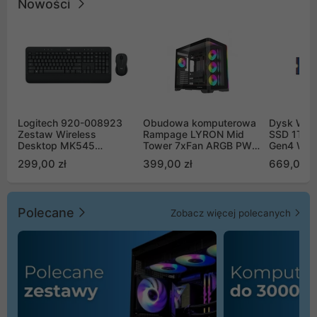
Nowości
Logitech 920-008923
Obudowa komputerowa
Dysk WD 
Zestaw Wireless
Rampage LYRON Mid
SSD 1TB 
Desktop MK545
Tower 7xFan ARGB PWM
Gen4 WD
Advanced
czarna
00CPE0
299,00 zł
399,00 zł
669,00 z
Polecane
Zobacz więcej polecanych