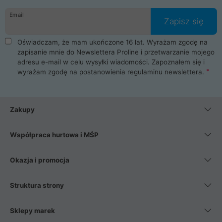
danych osobowych. Dlatego zakup notebooka albo laptopa w
Email
ProLine to czysta przyjemność i pełne bezpieczeństwo.
Zapisz się
Zaopatrzysz się u nas w akcesoria i części komputerowe
takie jak procesory, karty graficzne, płyty główne, pamięci,
Oświadczam, że mam ukończone 16 lat. Wyrażam zgodę na
dyski SSD, M.2 oraz HDD. Nasi pracownicy pomogą Ci wybrać
zapisanie mnie do Newslettera Proline i przetwarzanie mojego
najlepszy zasilacz komputerowy oraz obudowę do komputera.
adresu e-mail w celu wysyłki wiadomości. Zapoznałem się i
Poza komputerami mamy również najlepsze na rynku
wyrażam zgodę na postanowienia
regulaminu newslettera
.
Smartfony takich producentów jak Xiaomi, Apple, Samsung i
Huawei. Jeżeli chcesz, aby Twój komputer pracował cicho,
posiadamy szeroką gamę chłodzenia procesora, oraz ciche
wentylatory. Na koniec mając już to wszystko, możesz
Zakupy
wybrać idealny fotel gamingowy.
Współpraca hurtowa i MŚP
Okazja i promocja
Struktura strony
Sklepy marek