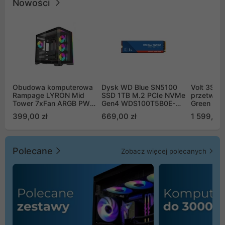
Nowości
Obudowa komputerowa
Dysk WD Blue SN5100
Volt 3SR
Rampage LYRON Mid
SSD 1TB M.2 PCIe NVMe
przetworn
Tower 7xFan ARGB PWM
Gen4 WDS100T5B0E-
Green Boo
czarna
00CPE0
Sinus Byp
399,00 zł
669,00 zł
1 599,00 
Polecane
Zobacz więcej polecanych