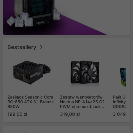
Bestsellery
Zasilacz Seasonic Core
Zestaw wentylatorów
Palit GeF
BC-650 ATX 3.1 Bronze
Noctua NF-A14x25 G2
Infinity 3
650W
PWM chromax.black
GDDR7 DL
Sx2-PP Sterrox 140mm
(NE75070
199,00 zł
319,00 zł
3 049,00
Push Pull (2szt)
GB2050S