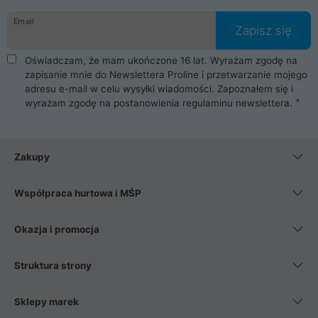
danych osobowych. Dlatego zakup notebooka albo laptopa w
Email
ProLine to czysta przyjemność i pełne bezpieczeństwo.
Zapisz się
Zaopatrzysz się u nas w akcesoria i części komputerowe
takie jak procesory, karty graficzne, płyty główne, pamięci,
Oświadczam, że mam ukończone 16 lat. Wyrażam zgodę na
dyski SSD, M.2 oraz HDD. Nasi pracownicy pomogą Ci wybrać
zapisanie mnie do Newslettera Proline i przetwarzanie mojego
najlepszy zasilacz komputerowy oraz obudowę do komputera.
adresu e-mail w celu wysyłki wiadomości. Zapoznałem się i
Poza komputerami mamy również najlepsze na rynku
wyrażam zgodę na postanowienia
regulaminu newslettera
.
Smartfony takich producentów jak Xiaomi, Apple, Samsung i
Huawei. Jeżeli chcesz, aby Twój komputer pracował cicho,
posiadamy szeroką gamę chłodzenia procesora, oraz ciche
wentylatory. Na koniec mając już to wszystko, możesz
Zakupy
wybrać idealny fotel gamingowy.
Współpraca hurtowa i MŚP
Okazja i promocja
Struktura strony
Sklepy marek