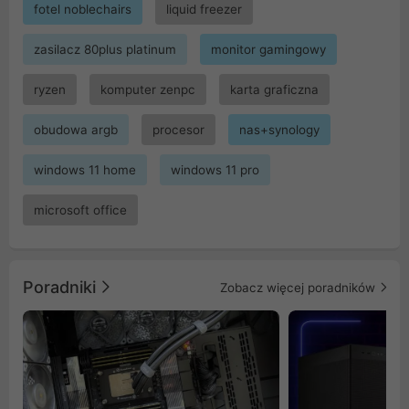
fotel noblechairs
liquid freezer
zasilacz 80plus platinum
monitor gamingowy
ryzen
komputer zenpc
karta graficzna
obudowa argb
procesor
nas+synology
windows 11 home
windows 11 pro
microsoft office
Poradniki
Zobacz więcej poradników