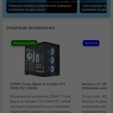
Polecane zestawy komputerowe. Najlepsze
Jaki komputer do 30
komputery do gier i pracy
komputer do gier | 
Inspiracje produktowe
Wysyłka gratis
Nowość
ZENPC Cube Black 4x Fander P12
Noctua LC1 360mm
PWM PST ARGB
chłodzenie wodne 
Obudowa do komputera ZENPC Cube
To już czas. AIO w
Black 4x Fander P12 PWM PST ARGB
Noctua! Profesjon
zachwyca panoramicznym widokiem
chłodzenia cieczą 
dzięki dwóm panelom z hartowanego
bezkompromisowe 