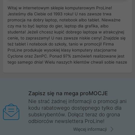
Witaj w internetowym sklepie komputerowym ProLine!
Jesteśmy dla Ciebie od 1993 roku! U nas zawsze trwa
promocja na dobry laptop, notebook albo tablet. Nieważne
czy ma to być laptop do gier, laptop dla grafika, albo
studenta! Jeżeli chcesz kupić dobrego laptopa w atrakcyjnej
cenie, to zapraszamy! U nas zawsze niskie ceny! Znajdzie się
też tablet i notebook do szkoły, tanio w promocji! Firma
ProLine produkuje wysokiej klasy komputery stacjonarne
Cyclone oraz ZenPC. Ponad 97% zamówień realizowane jest
tego samego dnia! Wielu naszych klientów chwali sobie nasze
myszki dla graczy i klawiatury mechaniczne. Posiadamy sieć
sklepów komputerowych na terenie kraju. W większości z
nich możesz odebrać zamówienie bez kosztów transportu.
Posiadamy sklep komputerowy w miastach takich jak
Wrocław, Poznań, Legnica, Katowice, Gliwice, Kalisz, Bytom,
Zapisz się na mega proMOCJE
Trzebnica, Opole. Szybka i profesjonalna obsługa!
Nie strać żadnej informacji o promocji ani
kodu rabatowego dostępnego tylko dla
ProLine to polska firma ze 100% polskim kapitałem. Działamy
subskrybentów. Dołącz teraz do grona
legalnie i płacimy podatki w naszym kraju! Posiadamy siedzibę
odbiorców newslettera ProLine!
główną w Mirkowie oraz salony na terenie kraju. Cała
komunikacja ze sklepem komputerowym ProLine jest
Więcej informacji
szyfrowana za pomocą technologii SSL. Nie sprzedajemy