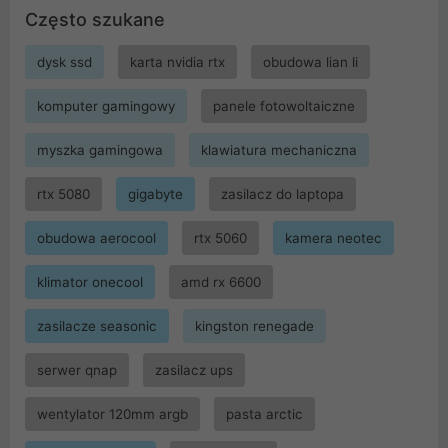
Często szukane
dysk ssd
karta nvidia rtx
obudowa lian li
komputer gamingowy
panele fotowoltaiczne
myszka gamingowa
klawiatura mechaniczna
rtx 5080
gigabyte
zasilacz do laptopa
obudowa aerocool
rtx 5060
kamera neotec
klimator onecool
amd rx 6600
zasilacze seasonic
kingston renegade
serwer qnap
zasilacz ups
wentylator 120mm argb
pasta arctic