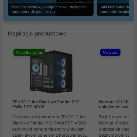
Polecane zestawy komputerowe. Najlepsze
Jaki komputer do 30
komputery do gier i pracy
komputer do gier | 
Inspiracje produktowe
Wysyłka gratis
Nowość
ZENPC Cube Black 4x Fander P12
Noctua LC1 360mm
PWM PST ARGB
chłodzenie wodne 
Obudowa do komputera ZENPC Cube
To już czas. AIO w
Black 4x Fander P12 PWM PST ARGB
Noctua! Profesjon
zachwyca panoramicznym widokiem
chłodzenia cieczą 
dzięki dwóm panelom z hartowanego
bezkompromisowe 