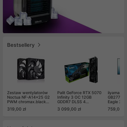
Bestsellery
Zestaw wentylatorów
Palit GeForce RTX 5070
iiyama G-
Noctua NF-A14x25 G2
Infinity 3 OC 12GB
GB2771QS
PWM chromax.black
GDDR7 DLSS 4
Eagle 27"
Sx2-PP Sterrox 140mm
(NE75070S19K9-
200Hz
319,00 zł
3 099,00 zł
759,00 zł
Push Pull (2szt)
GB2050S)