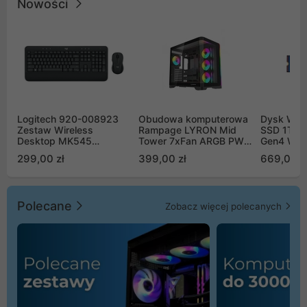
Nowości
Logitech 920-008923
Obudowa komputerowa
Dysk WD 
Zestaw Wireless
Rampage LYRON Mid
SSD 1TB 
Desktop MK545
Tower 7xFan ARGB PWM
Gen4 WD
Advanced
czarna
00CPE0
299,00 zł
399,00 zł
669,00 z
Polecane
Zobacz więcej polecanych