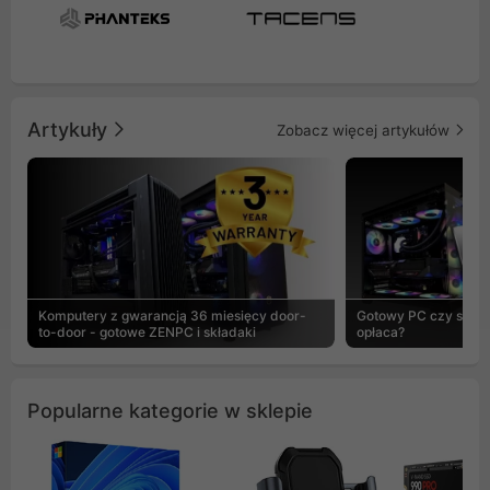
Artykuły
Zobacz więcej artykułów
Komputery z gwarancją 36 miesięcy door-
Gotowy PC czy skład
to-door - gotowe ZENPC i składaki
opłaca?
Popularne kategorie w sklepie