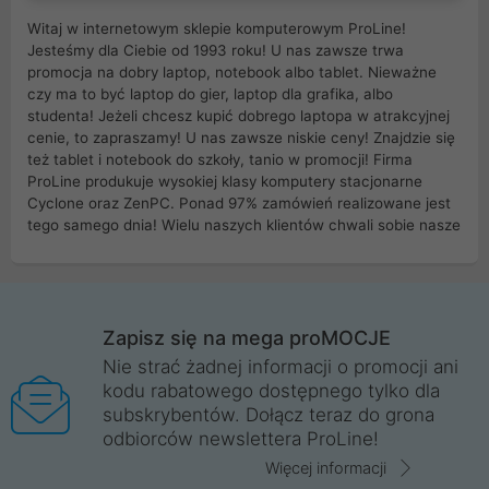
Witaj w internetowym sklepie komputerowym ProLine!
Jesteśmy dla Ciebie od 1993 roku! U nas zawsze trwa
promocja na dobry laptop, notebook albo tablet. Nieważne
czy ma to być laptop do gier, laptop dla grafika, albo
studenta! Jeżeli chcesz kupić dobrego laptopa w atrakcyjnej
cenie, to zapraszamy! U nas zawsze niskie ceny! Znajdzie się
też tablet i notebook do szkoły, tanio w promocji! Firma
ProLine produkuje wysokiej klasy komputery stacjonarne
Cyclone oraz ZenPC. Ponad 97% zamówień realizowane jest
tego samego dnia! Wielu naszych klientów chwali sobie nasze
myszki dla graczy i klawiatury mechaniczne. Posiadamy sieć
sklepów komputerowych na terenie kraju. W większości z
nich możesz odebrać zamówienie bez kosztów transportu.
Posiadamy sklep komputerowy w miastach takich jak
Wrocław, Poznań, Legnica, Katowice, Gliwice, Kalisz, Bytom,
Zapisz się na mega proMOCJE
Trzebnica, Opole. Szybka i profesjonalna obsługa!
Nie strać żadnej informacji o promocji ani
kodu rabatowego dostępnego tylko dla
ProLine to polska firma ze 100% polskim kapitałem. Działamy
subskrybentów. Dołącz teraz do grona
legalnie i płacimy podatki w naszym kraju! Posiadamy siedzibę
odbiorców newslettera ProLine!
główną w Mirkowie oraz salony na terenie kraju. Cała
komunikacja ze sklepem komputerowym ProLine jest
Więcej informacji
szyfrowana za pomocą technologii SSL. Nie sprzedajemy