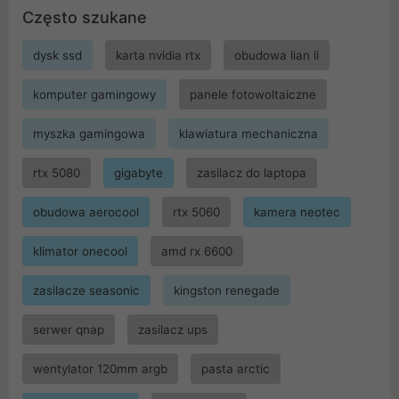
Często szukane
dysk ssd
karta nvidia rtx
obudowa lian li
komputer gamingowy
panele fotowoltaiczne
myszka gamingowa
klawiatura mechaniczna
rtx 5080
gigabyte
zasilacz do laptopa
obudowa aerocool
rtx 5060
kamera neotec
klimator onecool
amd rx 6600
zasilacze seasonic
kingston renegade
serwer qnap
zasilacz ups
wentylator 120mm argb
pasta arctic