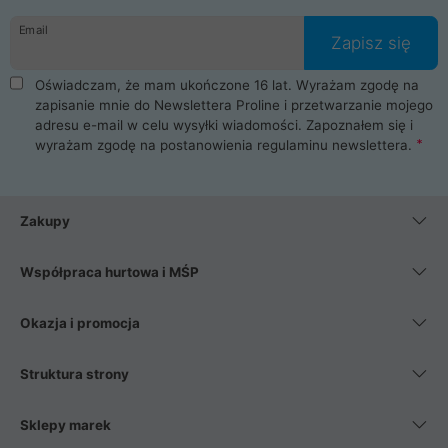
danych osobowych. Dlatego zakup notebooka albo laptopa w
Email
ProLine to czysta przyjemność i pełne bezpieczeństwo.
Zapisz się
Zaopatrzysz się u nas w akcesoria i części komputerowe
takie jak procesory, karty graficzne, płyty główne, pamięci,
Oświadczam, że mam ukończone 16 lat. Wyrażam zgodę na
dyski SSD, M.2 oraz HDD. Nasi pracownicy pomogą Ci wybrać
zapisanie mnie do Newslettera Proline i przetwarzanie mojego
najlepszy zasilacz komputerowy oraz obudowę do komputera.
adresu e-mail w celu wysyłki wiadomości. Zapoznałem się i
Poza komputerami mamy również najlepsze na rynku
wyrażam zgodę na postanowienia
regulaminu newslettera
.
Smartfony takich producentów jak Xiaomi, Apple, Samsung i
Huawei. Jeżeli chcesz, aby Twój komputer pracował cicho,
posiadamy szeroką gamę chłodzenia procesora, oraz ciche
wentylatory. Na koniec mając już to wszystko, możesz
Zakupy
wybrać idealny fotel gamingowy.
Współpraca hurtowa i MŚP
Okazja i promocja
Struktura strony
Sklepy marek