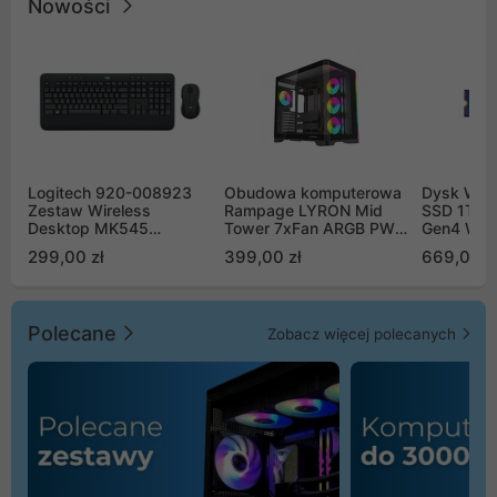
Nowości
Logitech 920-008923
Obudowa komputerowa
Dysk WD 
Zestaw Wireless
Rampage LYRON Mid
SSD 1TB 
Desktop MK545
Tower 7xFan ARGB PWM
Gen4 WD
Advanced
czarna
00CPE0
299,00 zł
399,00 zł
669,00 z
Polecane
Zobacz więcej polecanych