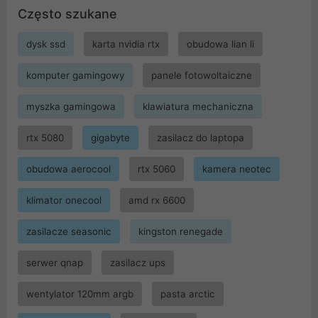
Często szukane
dysk ssd
karta nvidia rtx
obudowa lian li
komputer gamingowy
panele fotowoltaiczne
myszka gamingowa
klawiatura mechaniczna
rtx 5080
gigabyte
zasilacz do laptopa
obudowa aerocool
rtx 5060
kamera neotec
klimator onecool
amd rx 6600
zasilacze seasonic
kingston renegade
serwer qnap
zasilacz ups
wentylator 120mm argb
pasta arctic