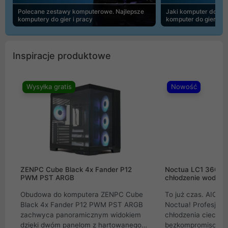
Polecane zestawy komputerowe. Najlepsze
Jaki komputer do 30
komputery do gier i pracy
komputer do gier | 
Inspiracje produktowe
Wysyłka gratis
Nowość
ZENPC Cube Black 4x Fander P12
Noctua LC1 360mm
PWM PST ARGB
chłodzenie wodne 
Obudowa do komputera ZENPC Cube
To już czas. AIO w
Black 4x Fander P12 PWM PST ARGB
Noctua! Profesjon
zachwyca panoramicznym widokiem
chłodzenia cieczą 
dzięki dwóm panelom z hartowanego
bezkompromisowe 