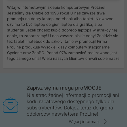
Witaj w internetowym sklepie komputerowym ProLine!
Jesteśmy dla Ciebie od 1993 roku! U nas zawsze trwa
promocja na dobry laptop, notebook albo tablet. Nieważne
czy ma to być laptop do gier, laptop dla grafika, albo
studenta! Jeżeli chcesz kupić dobrego laptopa w atrakcyjnej
cenie, to zapraszamy! U nas zawsze niskie ceny! Znajdzie się
też tablet i notebook do szkoły, tanio w promocji! Firma
ProLine produkuje wysokiej klasy komputery stacjonarne
Cyclone oraz ZenPC. Ponad 97% zamówień realizowane jest
tego samego dnia! Wielu naszych klientów chwali sobie nasze
myszki dla graczy i klawiatury mechaniczne. Posiadamy sieć
sklepów komputerowych na terenie kraju. W większości z
nich możesz odebrać zamówienie bez kosztów transportu.
Posiadamy sklep komputerowy w miastach takich jak
Wrocław, Poznań, Legnica, Katowice, Gliwice, Kalisz, Bytom,
Zapisz się na mega proMOCJE
Trzebnica, Opole. Szybka i profesjonalna obsługa!
Nie strać żadnej informacji o promocji ani
kodu rabatowego dostępnego tylko dla
ProLine to polska firma ze 100% polskim kapitałem. Działamy
subskrybentów. Dołącz teraz do grona
legalnie i płacimy podatki w naszym kraju! Posiadamy siedzibę
odbiorców newslettera ProLine!
główną w Mirkowie oraz salony na terenie kraju. Cała
komunikacja ze sklepem komputerowym ProLine jest
Więcej informacji
szyfrowana za pomocą technologii SSL. Nie sprzedajemy