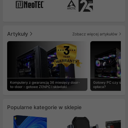
Artykuły
Zobacz więcej artykułów
Komputery z gwarancją 36 miesięcy door-
Gotowy PC czy skład
to-door - gotowe ZENPC i składaki
opłaca?
Popularne kategorie w sklepie