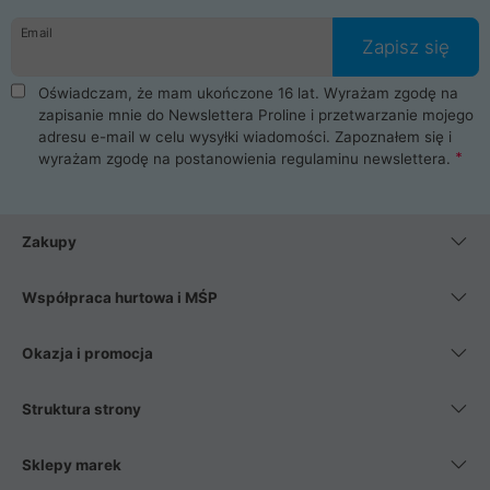
danych osobowych. Dlatego zakup notebooka albo laptopa w
Email
ProLine to czysta przyjemność i pełne bezpieczeństwo.
Zapisz się
Zaopatrzysz się u nas w akcesoria i części komputerowe
takie jak procesory, karty graficzne, płyty główne, pamięci,
Oświadczam, że mam ukończone 16 lat. Wyrażam zgodę na
dyski SSD, M.2 oraz HDD. Nasi pracownicy pomogą Ci wybrać
zapisanie mnie do Newslettera Proline i przetwarzanie mojego
najlepszy zasilacz komputerowy oraz obudowę do komputera.
adresu e-mail w celu wysyłki wiadomości. Zapoznałem się i
Poza komputerami mamy również najlepsze na rynku
wyrażam zgodę na postanowienia
regulaminu newslettera
.
Smartfony takich producentów jak Xiaomi, Apple, Samsung i
Huawei. Jeżeli chcesz, aby Twój komputer pracował cicho,
posiadamy szeroką gamę chłodzenia procesora, oraz ciche
wentylatory. Na koniec mając już to wszystko, możesz
Zakupy
wybrać idealny fotel gamingowy.
Współpraca hurtowa i MŚP
Okazja i promocja
Struktura strony
Sklepy marek