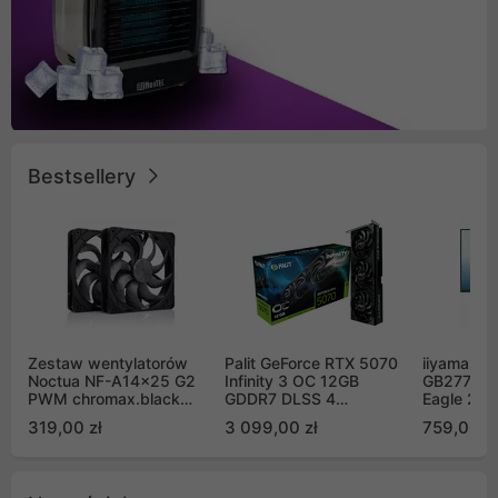
Bestsellery
Zestaw wentylatorów
Palit GeForce RTX 5070
iiyama G-
Noctua NF-A14x25 G2
Infinity 3 OC 12GB
GB2771QS
PWM chromax.black
GDDR7 DLSS 4
Eagle 27"
Sx2-PP Sterrox 140mm
(NE75070S19K9-
200Hz
319,00 zł
3 099,00 zł
759,00 zł
Push Pull (2szt)
GB2050S)