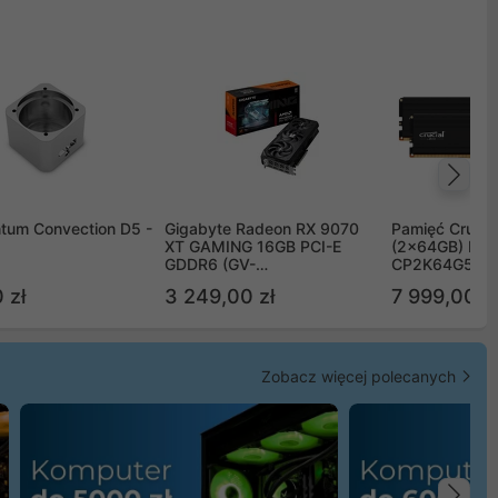
Na
tum Convection D5 -
Gigabyte Radeon RX 9070
Pamięć Crucia
XT GAMING 16GB PCI-E
(2x64GB) DD
GDDR6 (GV-
CP2K64G56C
R9070XTGAMING-16GD)
 zł
3 249,00 zł
7 999,00 zł
Zobacz więcej polecanych