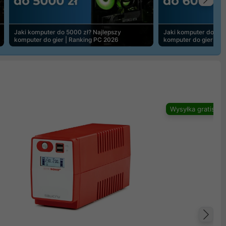
Na
Jaki komputer do 5000 zł? Najlepszy
Jaki komputer do 600
komputer do gier | Ranking PC 2026
komputer do gier | R
Wysyłka gratis
Na