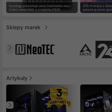
Synology prezentuje serię DiskStation neo+.
GTA VI wraca z dużą 
Cztery nowe NAS-y z rodziny DS25
pokaże ją sześć god
Sklepy marek
Poprzedni
Artykuły
Poprzedni