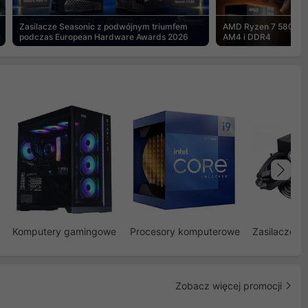
Zasilacze Seasonic z podwójnym triumfem
AMD Ryzen 7 5800X3
podczas European Hardware Awards 2026
AM4 i DDR4
Na
Komputery gamingowe
Procesory komputerowe
Zasilacze d
Zobacz więcej promocji