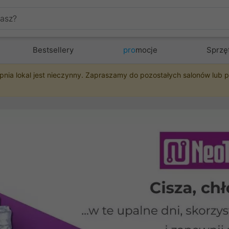
Bestsellery
pro
mocje
Sprzę
pnia lokal jest nieczynny. Zapraszamy do pozostałych salonów lub