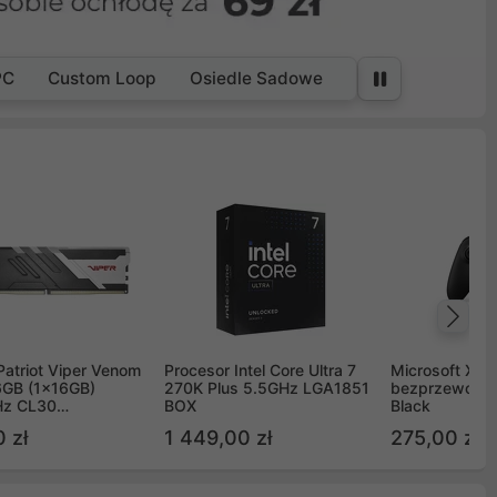
PC
Custom Loop
Osiedle Sadowe
Na
Patriot Viper Venom
Procesor Intel Core Ultra 7
Microsoft Xbox
GB (1x16GB)
270K Plus 5.5GHz LGA1851
bezprzewodo
z CL30
BOX
Black
G60C30
 zł
1 449,00 zł
275,00 zł