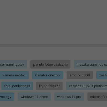
ter gamingowy
panele fotowoltaiczne
myszka gamingow
kamera neotec
klimator onecool
amd rx 6600
zasi
fotel noblechairs
liquid freezer
zasilacz 80plus platinu
ynology
windows 11 home
windows 11 pro
microsoft 