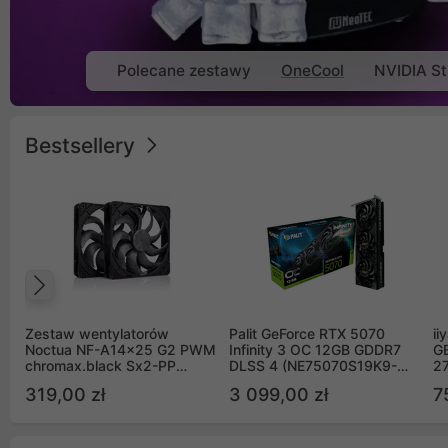
Polecane zestawy
OneCool
NVIDIA St
Bestsellery
Poprzedni
Zestaw wentylatorów
Palit GeForce RTX 5070
ii
Noctua NF-A14x25 G2 PWM
Infinity 3 OC 12GB GDDR7
G
chromax.black Sx2-PP
DLSS 4 (NE75070S19K9-
2
Sterrox 140mm Push Pull
GB2050S)
319,00 zł
3 099,00 zł
7
(2szt)