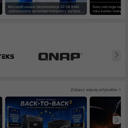
Microsoft usuwa rekomendacje 32 GB RAM.
Sony ostrzega na pu
Jednocześnie sprzedaje komputery Surface z
roku koniec nowych g
8 GB
Na
Zobacz więcej artykułów
Na