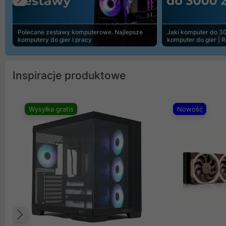
Poprzedni
Polecane zestawy komputerowe. Najlepsze
Jaki komputer do 30
komputery do gier i pracy
komputer do gier | 
Inspiracje produktowe
Wysyłka gratis
Nowość
Poprzedni