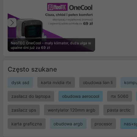
Poprzedni
NeoTEC OneCool - mały klimator, duża ulga w
upalne dni już za 69 zł
Często szukane
dysk ssd
karta nvidia rtx
obudowa lian li
kompu
zasilacz do laptopa
obudowa aerocool
rtx 5060
zasilacz ups
wentylator 120mm argb
pasta arctic
karta graficzna
obudowa argb
procesor
nas+s