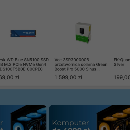
ysk WD Blue SN5100 SSD
Volt 3SR3000006
EK-Quan
TB M.2 PCIe NVMe Gen4
przetwornica solarna Green
Silver
DS100T5B0E-00CPE0
Boost Pro 5000 Sinus
Bypass
69,00 zł
1 599,00 zł
199,00