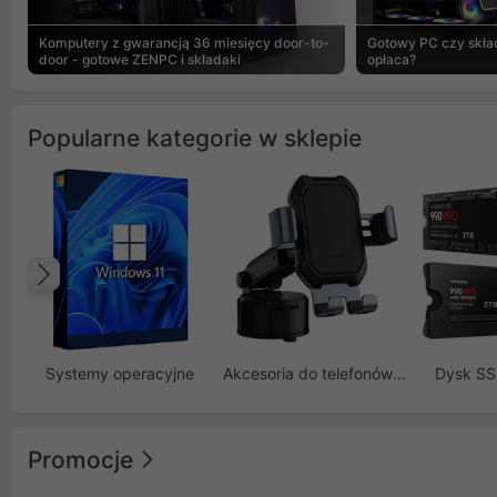
Komputery z gwarancją 36 miesięcy door-to-
Gotowy PC czy skład
door - gotowe ZENPC i składaki
opłaca?
Popularne kategorie w sklepie
Poprzedni
Systemy operacyjne
Akcesoria do telefonów GSM
Dysk S
Promocje