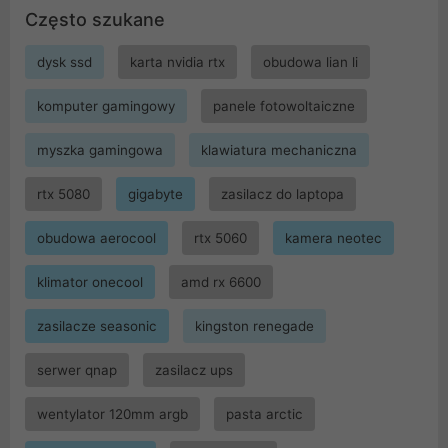
Często szukane
dysk ssd
karta nvidia rtx
obudowa lian li
komputer gamingowy
panele fotowoltaiczne
myszka gamingowa
klawiatura mechaniczna
rtx 5080
gigabyte
zasilacz do laptopa
obudowa aerocool
rtx 5060
kamera neotec
klimator onecool
amd rx 6600
zasilacze seasonic
kingston renegade
serwer qnap
zasilacz ups
wentylator 120mm argb
pasta arctic