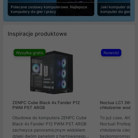
Polecane zestawy komputerowe. Najlepsze
Jaki komputer do 30
komputery do gier i pracy
komputer do gier | 
Inspiracje produktowe
Wysyłka gratis
Nowość
ZENPC Cube Black 4x Fander P12
Noctua LC1 360mm
PWM PST ARGB
chłodzenie wodne 
Obudowa do komputera ZENPC Cube
To już czas. AIO w
Black 4x Fander P12 PWM PST ARGB
Noctua! Profesjon
zachwyca panoramicznym widokiem
chłodzenia cieczą 
dzięki dwóm panelom z hartowanego
bezkompromisowe 