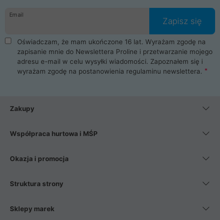
danych osobowych. Dlatego zakup notebooka albo laptopa w
Email
ProLine to czysta przyjemność i pełne bezpieczeństwo.
Zapisz się
Zaopatrzysz się u nas w akcesoria i części komputerowe
takie jak procesory, karty graficzne, płyty główne, pamięci,
Oświadczam, że mam ukończone 16 lat. Wyrażam zgodę na
dyski SSD, M.2 oraz HDD. Nasi pracownicy pomogą Ci wybrać
zapisanie mnie do Newslettera Proline i przetwarzanie mojego
najlepszy zasilacz komputerowy oraz obudowę do komputera.
adresu e-mail w celu wysyłki wiadomości. Zapoznałem się i
Poza komputerami mamy również najlepsze na rynku
wyrażam zgodę na postanowienia
regulaminu newslettera
.
Smartfony takich producentów jak Xiaomi, Apple, Samsung i
Huawei. Jeżeli chcesz, aby Twój komputer pracował cicho,
posiadamy szeroką gamę chłodzenia procesora, oraz ciche
wentylatory. Na koniec mając już to wszystko, możesz
Zakupy
wybrać idealny fotel gamingowy.
Współpraca hurtowa i MŚP
Okazja i promocja
Struktura strony
Sklepy marek