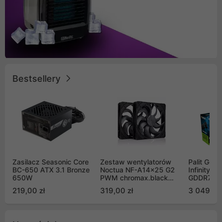
Bestsellery
Zasilacz Seasonic Core
Zestaw wentylatorów
Palit GeF
BC-650 ATX 3.1 Bronze
Noctua NF-A14x25 G2
Infinity 3
650W
PWM chromax.black
GDDR7 DL
Sx2-PP Sterrox 140mm
(NE75070
219,00 zł
319,00 zł
3 049,00
Push Pull (2szt)
GB2050S