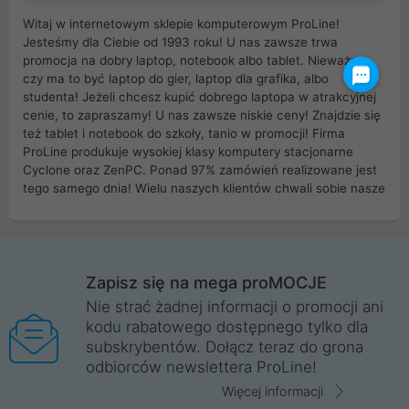
Witaj w internetowym sklepie komputerowym ProLine!
Jesteśmy dla Ciebie od 1993 roku! U nas zawsze trwa
promocja na dobry laptop, notebook albo tablet. Nieważne
czy ma to być laptop do gier, laptop dla grafika, albo
studenta! Jeżeli chcesz kupić dobrego laptopa w atrakcyjnej
cenie, to zapraszamy! U nas zawsze niskie ceny! Znajdzie się
też tablet i notebook do szkoły, tanio w promocji! Firma
ProLine produkuje wysokiej klasy komputery stacjonarne
Cyclone oraz ZenPC. Ponad 97% zamówień realizowane jest
tego samego dnia! Wielu naszych klientów chwali sobie nasze
myszki dla graczy i klawiatury mechaniczne. Posiadamy sieć
sklepów komputerowych na terenie kraju. W większości z
nich możesz odebrać zamówienie bez kosztów transportu.
Posiadamy sklep komputerowy w miastach takich jak
Wrocław, Poznań, Legnica, Katowice, Gliwice, Kalisz, Bytom,
Zapisz się na mega proMOCJE
Trzebnica, Opole. Szybka i profesjonalna obsługa!
Nie strać żadnej informacji o promocji ani
kodu rabatowego dostępnego tylko dla
ProLine to polska firma ze 100% polskim kapitałem. Działamy
subskrybentów. Dołącz teraz do grona
legalnie i płacimy podatki w naszym kraju! Posiadamy siedzibę
odbiorców newslettera ProLine!
główną w Mirkowie oraz salony na terenie kraju. Cała
komunikacja ze sklepem komputerowym ProLine jest
Więcej informacji
szyfrowana za pomocą technologii SSL. Nie sprzedajemy