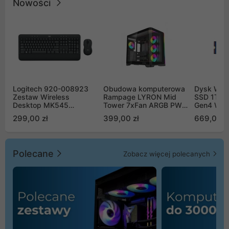
Nowości
Logitech 920-008923
Obudowa komputerowa
Dysk WD 
Zestaw Wireless
Rampage LYRON Mid
SSD 1TB 
Desktop MK545
Tower 7xFan ARGB PWM
Gen4 WD
Advanced
czarna
00CPE0
299,00 zł
399,00 zł
669,00 z
Polecane
Zobacz więcej polecanych