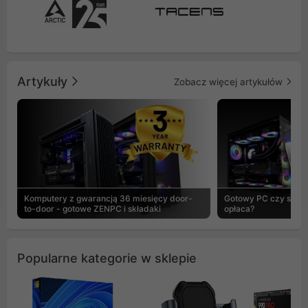
Artykuły
Zobacz więcej artykułów
Komputery z gwarancją 36 miesięcy door-
Gotowy PC czy skład
to-door - gotowe ZENPC i składaki
opłaca?
Popularne kategorie w sklepie