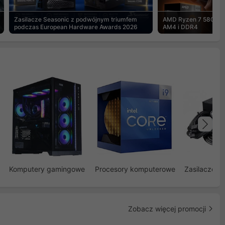
Zasilacze Seasonic z podwójnym triumfem
AMD Ryzen 7 5800X3
podczas European Hardware Awards 2026
AM4 i DDR4
Na
Komputery gamingowe
Procesory komputerowe
Zasilacze d
Zobacz więcej promocji