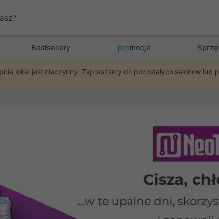
Bestsellery
pro
mocje
Sprzę
pnia lokal jest nieczynny. Zapraszamy do pozostałych salonów lub