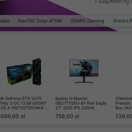
udio
NeoTEC Solar 475W
ZENPC Gaming
Stwórz 
lit GeForce RTX 5070
iiyama G-Master
Chłodzen
finity 3 OC 12GB GDDR7
GB2771QSU-B1 Red Eagle
Freezer 
LSS 4 (NE75070S19K9-
27" QHD IPS 200Hz
Box (A
B2050S)
 099,00 zł
759,00 zł
139,00