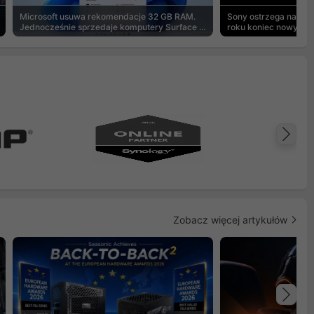
Microsoft usuwa rekomendacje 32 GB RAM.
Sony ostrzega na pu
Jednocześnie sprzedaje komputery Surface z
roku koniec nowych g
8 GB
Na
Zobacz więcej artykułów
Na