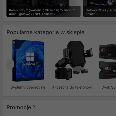
Komputery z gwarancją 36 miesięcy door-to-
Gotowy PC czy skład
door - gotowe ZENPC i składaki
opłaca?
Popularne kategorie w sklepie
Poprzedni
Systemy operacyjne
Akcesoria do telefonów GSM
Dysk S
Promocje