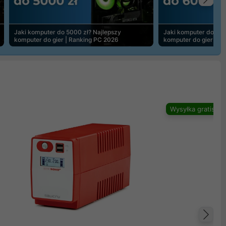
Na
Jaki komputer do 5000 zł? Najlepszy
Jaki komputer do 600
komputer do gier | Ranking PC 2026
komputer do gier | R
Wysyłka gratis
Na