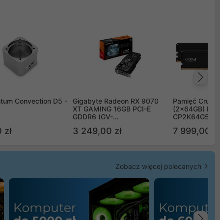
Na
tum Convection D5 -
Gigabyte Radeon RX 9070
Pamięć Crucia
XT GAMING 16GB PCI-E
(2x64GB) DD
GDDR6 (GV-
CP2K64G56C
R9070XTGAMING-16GD)
 zł
3 249,00 zł
7 999,00 zł
Zobacz więcej polecanych