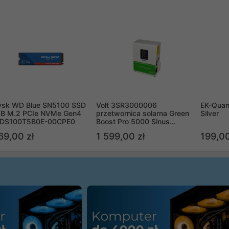
ysk WD Blue SN5100 SSD
Volt 3SR3000006
EK-Quan
TB M.2 PCIe NVMe Gen4
przetwornica solarna Green
Silver
DS100T5B0E-00CPE0
Boost Pro 5000 Sinus
Bypass
69,00 zł
1 599,00 zł
199,00