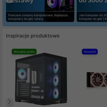
Poprzedni
Polecane zestawy komputerowe. Najlepsze
Jaki komputer do 30
komputery do gier i pracy
komputer do gier | 
Inspiracje produktowe
Wysyłka gratis
Nowość
Poprzedni