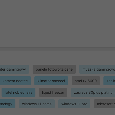
ter gamingowy
panele fotowoltaiczne
myszka gamingow
kamera neotec
klimator onecool
amd rx 6600
zasi
fotel noblechairs
liquid freezer
zasilacz 80plus platinu
ynology
windows 11 home
windows 11 pro
microsoft 