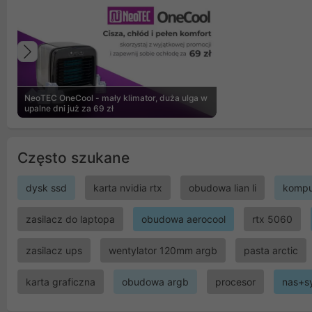
Poprzedni
NeoTEC OneCool - mały klimator, duża ulga w
upalne dni już za 69 zł
Często szukane
dysk ssd
karta nvidia rtx
obudowa lian li
kompu
zasilacz do laptopa
obudowa aerocool
rtx 5060
zasilacz ups
wentylator 120mm argb
pasta arctic
karta graficzna
obudowa argb
procesor
nas+s