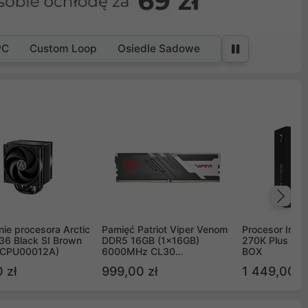
PC
Custom Loop
Osiedle Sadowe
Na
ie procesora Arctic
Pamięć Patriot Viper Venom
Procesor Intel 
36 Black SI Brown
DDR5 16GB (1x16GB)
270K Plus 5.
OCPU00012A)
6000MHz CL30
BOX
PVV516G60C30
 zł
999,00 zł
1 449,00 z