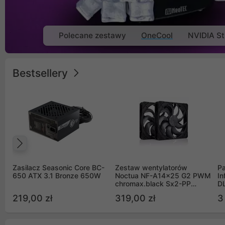
Polecane zestawy
OneCool
NVIDIA St
Bestsellery
Poprzedni
Zasilacz Seasonic Core BC-
Zestaw wentylatorów
Pa
650 ATX 3.1 Bronze 650W
Noctua NF-A14x25 G2 PWM
In
chromax.black Sx2-PP
D
Sterrox 140mm Push Pull
G
219,00 zł
319,00 zł
3
(2szt)