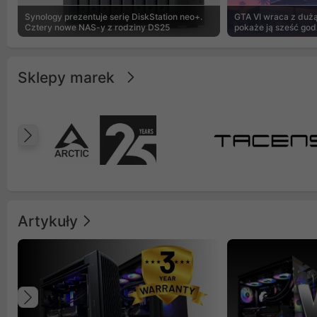
Synology prezentuje serię DiskStation neo+.
GTA VI wraca z dużą 
Cztery nowe NAS-y z rodziny DS25
pokaże ją sześć god
Sklepy marek
Poprzedni
Artykuły
Poprzedni