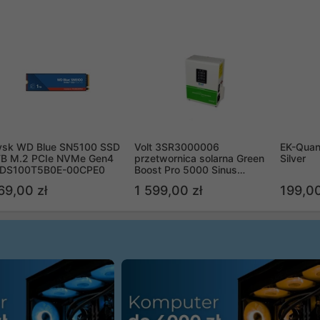
ysk WD Blue SN5100 SSD
Volt 3SR3000006
EK-Quan
TB M.2 PCIe NVMe Gen4
przetwornica solarna Green
Silver
DS100T5B0E-00CPE0
Boost Pro 5000 Sinus
Bypass
69,00 zł
1 599,00 zł
199,00