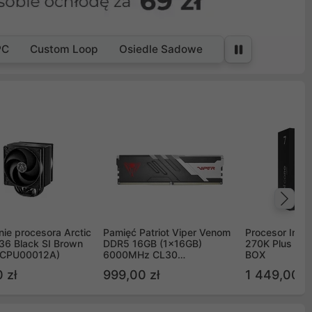
PC
Custom Loop
Osiedle Sadowe
Na
ie procesora Arctic
Pamięć Patriot Viper Venom
Procesor Intel 
36 Black SI Brown
DDR5 16GB (1x16GB)
270K Plus 5.
OCPU00012A)
6000MHz CL30
BOX
PVV516G60C30
 zł
999,00 zł
1 449,00 z