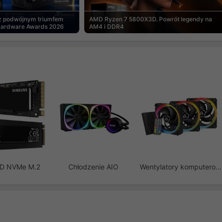
 z podwójnym triumfem
AMD Ryzen 7 5800X3D. Powrót legendy na
Hardware Awards 2026
AM4 i DDR4
SD NVMe M.2
Chłodzenie AIO
Wentylatory komputerowe