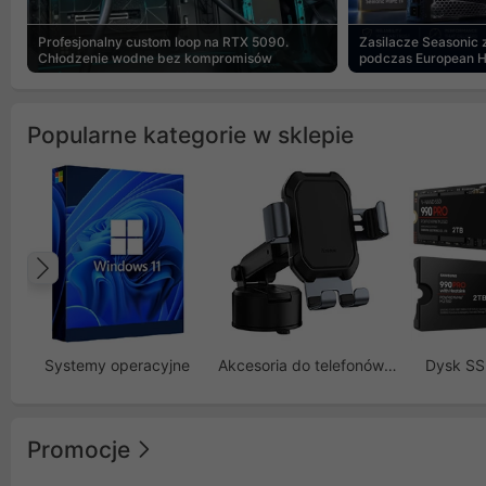
Profesjonalny custom loop na RTX 5090.
Zasilacze Seasonic
Chłodzenie wodne bez kompromisów
podczas European 
Popularne kategorie w sklepie
Poprzedni
Systemy operacyjne
Akcesoria do telefonów GSM
Dysk S
Promocje