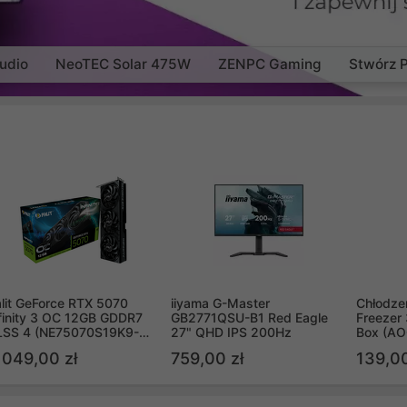
udio
NeoTEC Solar 475W
ZENPC Gaming
Stwórz 
lit GeForce RTX 5070
iiyama G-Master
Chłodzen
finity 3 OC 12GB GDDR7
GB2771QSU-B1 Red Eagle
Freezer 
LSS 4 (NE75070S19K9-
27" QHD IPS 200Hz
Box (A
B2050S)
 049,00 zł
759,00 zł
139,00