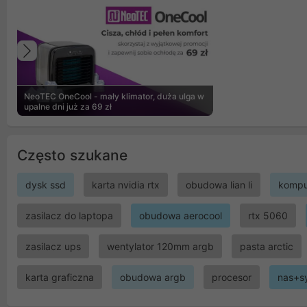
Poprzedni
NeoTEC OneCool - mały klimator, duża ulga w
upalne dni już za 69 zł
Często szukane
dysk ssd
karta nvidia rtx
obudowa lian li
kompu
zasilacz do laptopa
obudowa aerocool
rtx 5060
zasilacz ups
wentylator 120mm argb
pasta arctic
karta graficzna
obudowa argb
procesor
nas+s