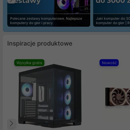
Poprzedni
Polecane zestawy komputerowe. Najlepsze
Jaki komputer do 30
komputery do gier i pracy
komputer do gier | 
Inspiracje produktowe
Wysyłka gratis
Nowość
Poprzedni