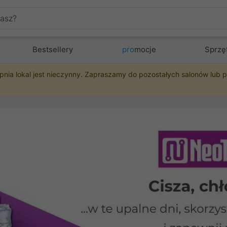
Bestsellery
pro
mocje
Sprzę
pnia lokal jest nieczynny. Zapraszamy do pozostałych salonów lub