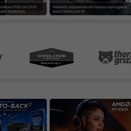
udełkach PS5: od 2028
Seasonic odpowiada na rosnące wymagania
gier na płytach
stacji roboczych AI