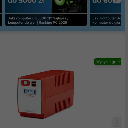
Na
Jaki komputer do 5000 zł? Najlepszy
Jaki komputer do 600
komputer do gier | Ranking PC 2026
komputer do gier | R
Wysyłka gratis
Na