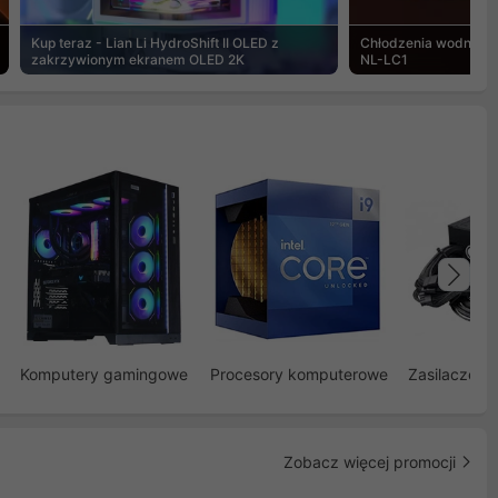
Kup teraz - Lian Li HydroShift II OLED z
Chłodzenia wodne Noc
zakrzywionym ekranem OLED 2K
NL-LC1
Na
Komputery gamingowe
Procesory komputerowe
Zasilacze d
Zobacz więcej promocji