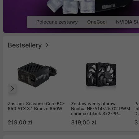
Polecane zestawy
OneCool
NVIDIA St
Bestsellery
Poprzedni
Zasilacz Seasonic Core BC-
Zestaw wentylatorów
Pa
650 ATX 3.1 Bronze 650W
Noctua NF-A14x25 G2 PWM
In
chromax.black Sx2-PP
D
Sterrox 140mm Push Pull
G
219,00 zł
319,00 zł
3
(2szt)