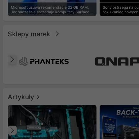
Microsoft usuwa rekomendacje 32 GB RAM.
Sony ostrzega na p
Jednocześnie sprzedaje komputery Surface z
roku koniec nowych 
8 GB
Sklepy marek
Poprzedni
Artykuły
Poprzedni