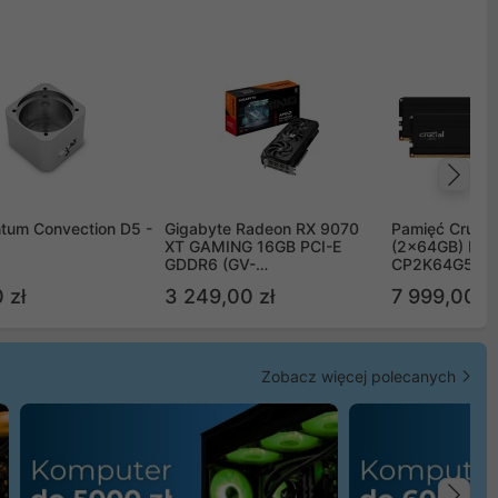
Na
tum Convection D5 -
Gigabyte Radeon RX 9070
Pamięć Crucia
XT GAMING 16GB PCI-E
(2x64GB) DD
GDDR6 (GV-
CP2K64G56C
R9070XTGAMING-16GD)
 zł
3 249,00 zł
7 999,00 zł
Zobacz więcej polecanych