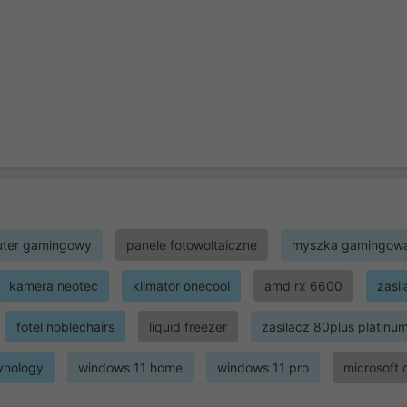
ter gamingowy
panele fotowoltaiczne
myszka gamingow
kamera neotec
klimator onecool
amd rx 6600
zasi
fotel noblechairs
liquid freezer
zasilacz 80plus platinu
ynology
windows 11 home
windows 11 pro
microsoft 