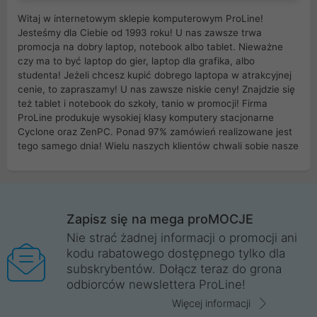
Witaj w internetowym sklepie komputerowym ProLine!
Jesteśmy dla Ciebie od 1993 roku! U nas zawsze trwa
promocja na dobry laptop, notebook albo tablet. Nieważne
czy ma to być laptop do gier, laptop dla grafika, albo
studenta! Jeżeli chcesz kupić dobrego laptopa w atrakcyjnej
cenie, to zapraszamy! U nas zawsze niskie ceny! Znajdzie się
też tablet i notebook do szkoły, tanio w promocji! Firma
ProLine produkuje wysokiej klasy komputery stacjonarne
Cyclone oraz ZenPC. Ponad 97% zamówień realizowane jest
tego samego dnia! Wielu naszych klientów chwali sobie nasze
myszki dla graczy i klawiatury mechaniczne. Posiadamy sieć
sklepów komputerowych na terenie kraju. W większości z
nich możesz odebrać zamówienie bez kosztów transportu.
Posiadamy sklep komputerowy w miastach takich jak
Wrocław, Poznań, Legnica, Katowice, Gliwice, Kalisz, Bytom,
Zapisz się na mega proMOCJE
Trzebnica, Opole. Szybka i profesjonalna obsługa!
Nie strać żadnej informacji o promocji ani
kodu rabatowego dostępnego tylko dla
ProLine to polska firma ze 100% polskim kapitałem. Działamy
subskrybentów. Dołącz teraz do grona
legalnie i płacimy podatki w naszym kraju! Posiadamy siedzibę
odbiorców newslettera ProLine!
główną w Mirkowie oraz salony na terenie kraju. Cała
komunikacja ze sklepem komputerowym ProLine jest
Więcej informacji
szyfrowana za pomocą technologii SSL. Nie sprzedajemy