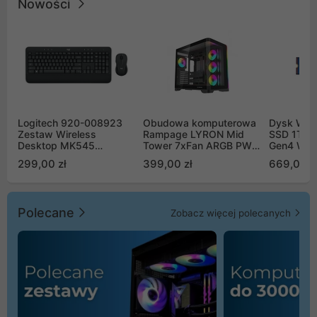
Nowości
Logitech 920-008923
Obudowa komputerowa
Dysk WD 
Zestaw Wireless
Rampage LYRON Mid
SSD 1TB 
Desktop MK545
Tower 7xFan ARGB PWM
Gen4 WD
Advanced
czarna
00CPE0
299,00 zł
399,00 zł
669,00 z
Polecane
Zobacz więcej polecanych