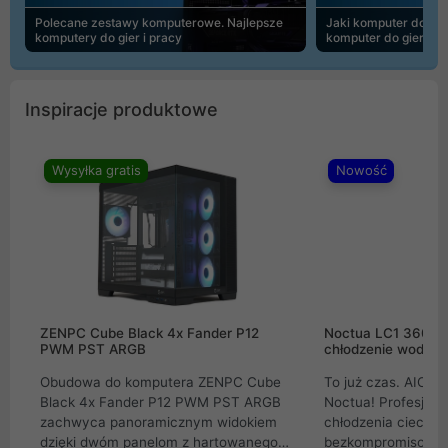
Polecane zestawy komputerowe. Najlepsze
Jaki komputer do 30
komputery do gier i pracy
komputer do gier | 
Inspiracje produktowe
Wysyłka gratis
Nowość
ZENPC Cube Black 4x Fander P12
Noctua LC1 360mm
PWM PST ARGB
chłodzenie wodne 
Obudowa do komputera ZENPC Cube
To już czas. AIO w
Black 4x Fander P12 PWM PST ARGB
Noctua! Profesjon
zachwyca panoramicznym widokiem
chłodzenia cieczą 
dzięki dwóm panelom z hartowanego
bezkompromisowe 