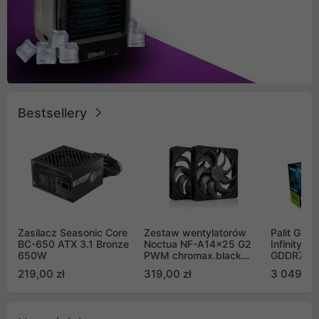
Bestsellery
Zasilacz Seasonic Core
Zestaw wentylatorów
Palit GeF
BC-650 ATX 3.1 Bronze
Noctua NF-A14x25 G2
Infinity 3
650W
PWM chromax.black
GDDR7 DL
Sx2-PP Sterrox 140mm
(NE75070
219,00 zł
319,00 zł
3 049,00
Push Pull (2szt)
GB2050S