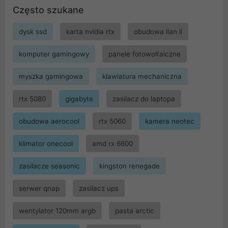
Często szukane
dysk ssd
karta nvidia rtx
obudowa lian li
komputer gamingowy
panele fotowoltaiczne
myszka gamingowa
klawiatura mechaniczna
rtx 5080
gigabyte
zasilacz do laptopa
obudowa aerocool
rtx 5060
kamera neotec
klimator onecool
amd rx 6600
zasilacze seasonic
kingston renegade
serwer qnap
zasilacz ups
wentylator 120mm argb
pasta arctic