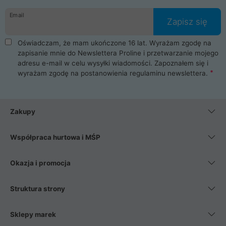
danych osobowych. Dlatego zakup notebooka albo laptopa w
Email
ProLine to czysta przyjemność i pełne bezpieczeństwo.
Zapisz się
Zaopatrzysz się u nas w akcesoria i części komputerowe
takie jak procesory, karty graficzne, płyty główne, pamięci,
Oświadczam, że mam ukończone 16 lat. Wyrażam zgodę na
dyski SSD, M.2 oraz HDD. Nasi pracownicy pomogą Ci wybrać
zapisanie mnie do Newslettera Proline i przetwarzanie mojego
najlepszy zasilacz komputerowy oraz obudowę do komputera.
adresu e-mail w celu wysyłki wiadomości. Zapoznałem się i
Poza komputerami mamy również najlepsze na rynku
wyrażam zgodę na postanowienia
regulaminu newslettera
.
Smartfony takich producentów jak Xiaomi, Apple, Samsung i
Huawei. Jeżeli chcesz, aby Twój komputer pracował cicho,
posiadamy szeroką gamę chłodzenia procesora, oraz ciche
wentylatory. Na koniec mając już to wszystko, możesz
Zakupy
wybrać idealny fotel gamingowy.
Współpraca hurtowa i MŚP
Okazja i promocja
Struktura strony
Sklepy marek