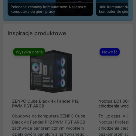
Polecane zestawy komputerowe. Najlepsze
Jaki komputer do 30
komputery do gier i pracy
komputer do gier | 
Inspiracje produktowe
Wysyłka gratis
Nowość
ZENPC Cube Black 4x Fander P12
Noctua LC1 360mm
PWM PST ARGB
chłodzenie wodne 
Obudowa do komputera ZENPC Cube
To już czas. AIO w
Black 4x Fander P12 PWM PST ARGB
Noctua! Profesjon
zachwyca panoramicznym widokiem
chłodzenia cieczą 
dzięki dwóm panelom z hartowanego
bezkompromisowe 