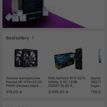
Bestsellery
Zestaw wentylatorów
Palit GeForce RTX 5070
iiyama G-
Noctua NF-A14x25 G2
Infinity 3 OC 12GB
GB2771QS
PWM chromax.black
GDDR7 DLSS 4
Eagle 27"
Sx2-PP Sterrox 140mm
(NE75070S19K9-
200Hz
319,00 zł
3 099,00 zł
759,00 zł
Push Pull (2szt)
GB2050S)