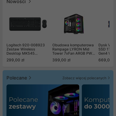
Nowości
Logitech 920-008923
Obudowa komputerowa
Dysk WD 
Zestaw Wireless
Rampage LYRON Mid
SSD 1TB 
Desktop MK545
Tower 7xFan ARGB PWM
Gen4 WD
Advanced
czarna
00CPE0
299,00 zł
399,00 zł
669,00 z
Polecane
Zobacz więcej polecanych