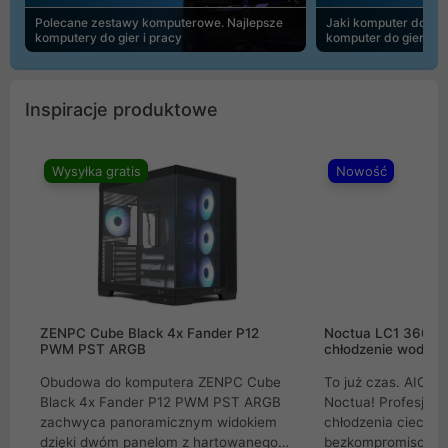
Polecane zestawy komputerowe. Najlepsze
Jaki komputer do 30
komputery do gier i pracy
komputer do gier | 
Inspiracje produktowe
Wysyłka gratis
Nowość
ZENPC Cube Black 4x Fander P12
Noctua LC1 360mm
PWM PST ARGB
chłodzenie wodne 
Obudowa do komputera ZENPC Cube
To już czas. AIO w
Black 4x Fander P12 PWM PST ARGB
Noctua! Profesjon
zachwyca panoramicznym widokiem
chłodzenia cieczą 
dzięki dwóm panelom z hartowanego
bezkompromisowe 