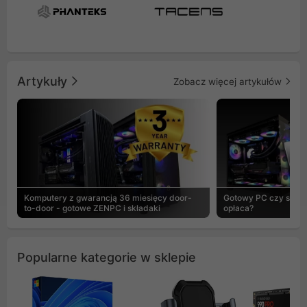
Artykuły
Zobacz więcej artykułów
Komputery z gwarancją 36 miesięcy door-
Gotowy PC czy skład
to-door - gotowe ZENPC i składaki
opłaca?
Popularne kategorie w sklepie