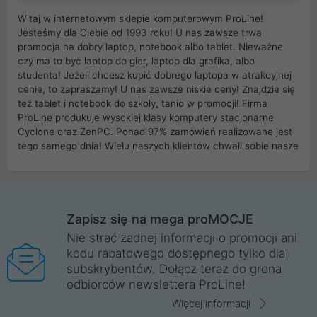
Witaj w internetowym sklepie komputerowym ProLine!
Jesteśmy dla Ciebie od 1993 roku! U nas zawsze trwa
promocja na dobry laptop, notebook albo tablet. Nieważne
czy ma to być laptop do gier, laptop dla grafika, albo
studenta! Jeżeli chcesz kupić dobrego laptopa w atrakcyjnej
cenie, to zapraszamy! U nas zawsze niskie ceny! Znajdzie się
też tablet i notebook do szkoły, tanio w promocji! Firma
ProLine produkuje wysokiej klasy komputery stacjonarne
Cyclone oraz ZenPC. Ponad 97% zamówień realizowane jest
tego samego dnia! Wielu naszych klientów chwali sobie nasze
myszki dla graczy i klawiatury mechaniczne. Posiadamy sieć
sklepów komputerowych na terenie kraju. W większości z
nich możesz odebrać zamówienie bez kosztów transportu.
Posiadamy sklep komputerowy w miastach takich jak
Wrocław, Poznań, Legnica, Katowice, Gliwice, Kalisz, Bytom,
Zapisz się na mega proMOCJE
Trzebnica, Opole. Szybka i profesjonalna obsługa!
Nie strać żadnej informacji o promocji ani
kodu rabatowego dostępnego tylko dla
ProLine to polska firma ze 100% polskim kapitałem. Działamy
subskrybentów. Dołącz teraz do grona
legalnie i płacimy podatki w naszym kraju! Posiadamy siedzibę
odbiorców newslettera ProLine!
główną w Mirkowie oraz salony na terenie kraju. Cała
komunikacja ze sklepem komputerowym ProLine jest
Więcej informacji
szyfrowana za pomocą technologii SSL. Nie sprzedajemy