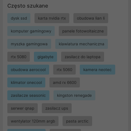
Często szukane
dysk ssd
karta nvidia rtx
obudowa lian li
komputer gamingowy
panele fotowoltaiczne
myszka gamingowa
klawiatura mechaniczna
rtx 5080
gigabyte
zasilacz do laptopa
obudowa aerocool
rtx 5060
kamera neotec
klimator onecool
amd rx 6600
zasilacze seasonic
kingston renegade
serwer qnap
zasilacz ups
wentylator 120mm argb
pasta arctic