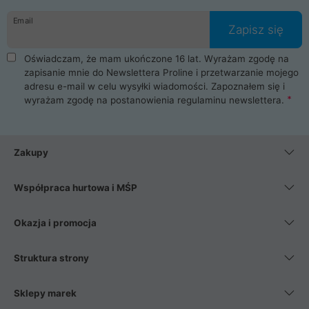
danych osobowych. Dlatego zakup notebooka albo laptopa w
Email
ProLine to czysta przyjemność i pełne bezpieczeństwo.
Zapisz się
Zaopatrzysz się u nas w akcesoria i części komputerowe
takie jak procesory, karty graficzne, płyty główne, pamięci,
Oświadczam, że mam ukończone 16 lat. Wyrażam zgodę na
dyski SSD, M.2 oraz HDD. Nasi pracownicy pomogą Ci wybrać
zapisanie mnie do Newslettera Proline i przetwarzanie mojego
najlepszy zasilacz komputerowy oraz obudowę do komputera.
adresu e-mail w celu wysyłki wiadomości. Zapoznałem się i
Poza komputerami mamy również najlepsze na rynku
wyrażam zgodę na postanowienia
regulaminu newslettera
.
Smartfony takich producentów jak Xiaomi, Apple, Samsung i
Huawei. Jeżeli chcesz, aby Twój komputer pracował cicho,
posiadamy szeroką gamę chłodzenia procesora, oraz ciche
wentylatory. Na koniec mając już to wszystko, możesz
Zakupy
wybrać idealny fotel gamingowy.
Współpraca hurtowa i MŚP
Okazja i promocja
Struktura strony
Sklepy marek