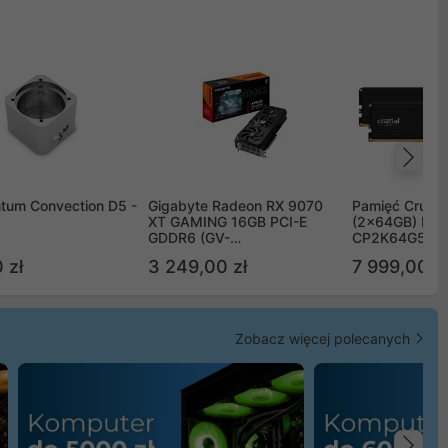
Na
tum Convection D5 -
Gigabyte Radeon RX 9070
Pamięć Crucia
XT GAMING 16GB PCI-E
(2x64GB) DD
GDDR6 (GV-
CP2K64G56C
R9070XTGAMING-16GD)
 zł
3 249,00 zł
7 999,00 zł
Zobacz więcej polecanych