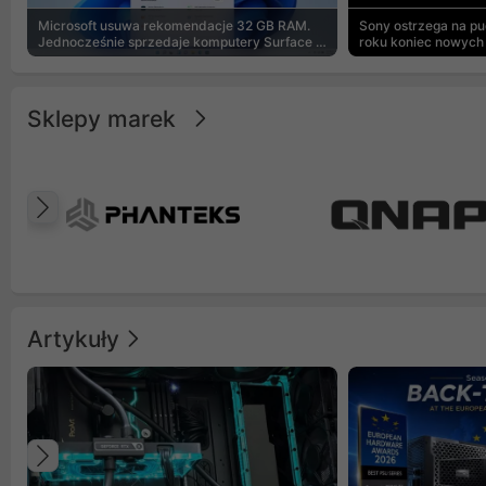
Microsoft usuwa rekomendacje 32 GB RAM.
Sony ostrzega na p
Jednocześnie sprzedaje komputery Surface z
roku koniec nowych 
8 GB
Sklepy marek
Poprzedni
Artykuły
Poprzedni