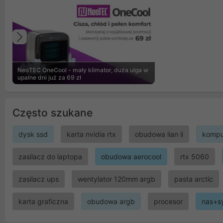
Poprzedni
NeoTEC OneCool - mały klimator, duża ulga w
upalne dni już za 69 zł
Często szukane
dysk ssd
karta nvidia rtx
obudowa lian li
kompu
zasilacz do laptopa
obudowa aerocool
rtx 5060
zasilacz ups
wentylator 120mm argb
pasta arctic
karta graficzna
obudowa argb
procesor
nas+s