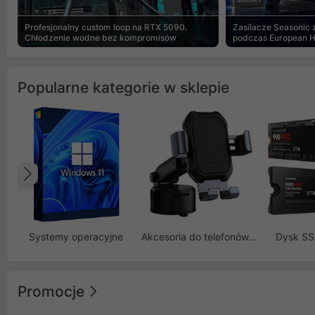
Profesjonalny custom loop na RTX 5090.
Zasilacze Seasonic
Chłodzenie wodne bez kompromisów
podczas European 
Popularne kategorie w sklepie
Poprzedni
Systemy operacyjne
Akcesoria do telefonów GSM
Dysk S
Promocje