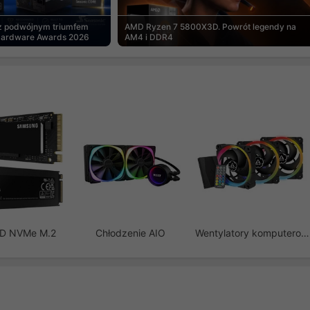
 z podwójnym triumfem
AMD Ryzen 7 5800X3D. Powrót legendy na
Hardware Awards 2026
AM4 i DDR4
SD NVMe M.2
Chłodzenie AIO
Wentylatory komputerowe