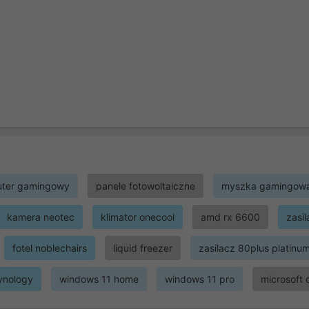
ter gamingowy
panele fotowoltaiczne
myszka gamingow
kamera neotec
klimator onecool
amd rx 6600
zasi
fotel noblechairs
liquid freezer
zasilacz 80plus platinu
ynology
windows 11 home
windows 11 pro
microsoft 