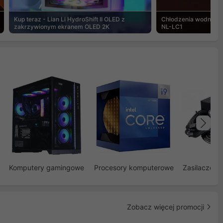
Kup teraz - Lian Li HydroShift II OLED z
Chłodzenia wodne Noc
zakrzywionym ekranem OLED 2K
NL-LC1
Na
Komputery gamingowe
Procesory komputerowe
Zasilacze d
Zobacz więcej promocji