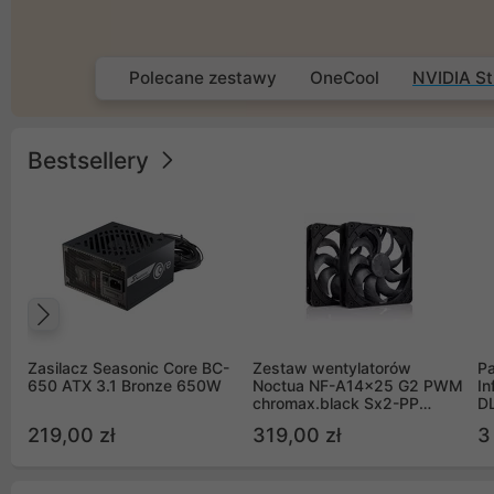
Polecane zestawy
OneCool
NVIDIA St
Bestsellery
Poprzedni
Zasilacz Seasonic Core BC-
Zestaw wentylatorów
Pa
650 ATX 3.1 Bronze 650W
Noctua NF-A14x25 G2 PWM
In
chromax.black Sx2-PP
D
Sterrox 140mm Push Pull
G
219,00 zł
319,00 zł
3
(2szt)