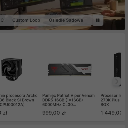
PC
Custom Loop
Osiedle Sadowe
Na
ie procesora Arctic
Pamięć Patriot Viper Venom
Procesor Intel 
36 Black SI Brown
DDR5 16GB (1x16GB)
270K Plus 5.
OCPU00012A)
6000MHz CL30
BOX
PVV516G60C30
 zł
999,00 zł
1 449,00 z