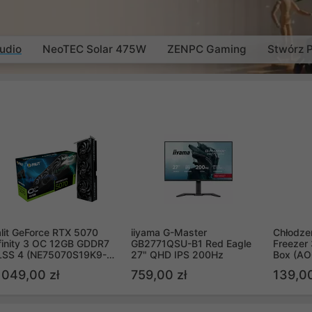
udio
NeoTEC Solar 475W
ZENPC Gaming
Stwórz 
lit GeForce RTX 5070
iiyama G-Master
Chłodzen
finity 3 OC 12GB GDDR7
GB2771QSU-B1 Red Eagle
Freezer 
LSS 4 (NE75070S19K9-
27" QHD IPS 200Hz
Box (A
B2050S)
 049,00 zł
759,00 zł
139,00