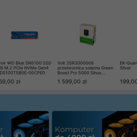
ysk WD Blue SN5100 SSD
Volt 3SR3000006
EK-Quan
TB M.2 PCIe NVMe Gen4
przetwornica solarna Green
Silver
DS100T5B0E-00CPE0
Boost Pro 5000 Sinus
Bypass
69,00 zł
1 599,00 zł
199,00