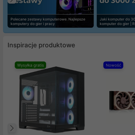
Poprzedni
Polecane zestawy komputerowe. Najlepsze
Jaki komputer do 30
komputery do gier i pracy
komputer do gier | 
Inspiracje produktowe
Wysyłka gratis
Nowość
Poprzedni