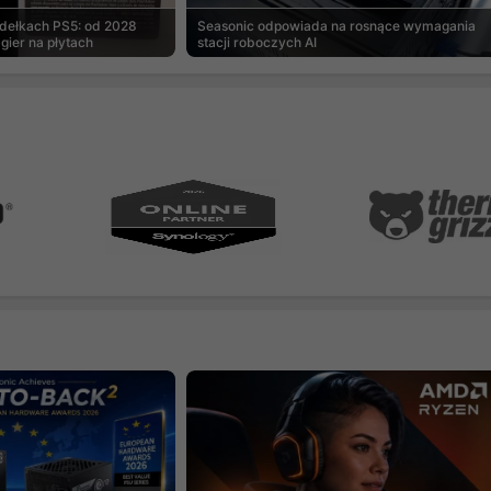
udełkach PS5: od 2028
Seasonic odpowiada na rosnące wymagania
gier na płytach
stacji roboczych AI