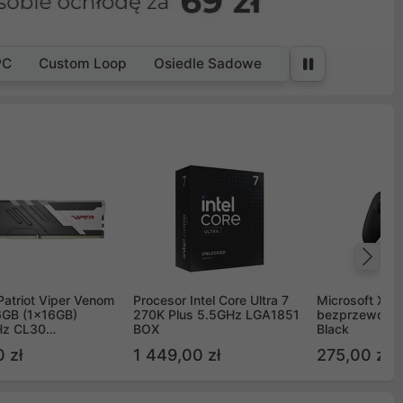
PC
Custom Loop
Osiedle Sadowe
Na
Patriot Viper Venom
Procesor Intel Core Ultra 7
Microsoft Xbox
GB (1x16GB)
270K Plus 5.5GHz LGA1851
bezprzewodo
z CL30
BOX
Black
G60C30
 zł
1 449,00 zł
275,00 zł