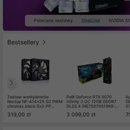
Polecane zestawy
OneCool
NVIDIA St
Bestsellery
Poprzedni
Zestaw wentylatorów
Palit GeForce RTX 5070
ii
Noctua NF-A14x25 G2 PWM
Infinity 3 OC 12GB GDDR7
G
chromax.black Sx2-PP
DLSS 4 (NE75070S19K9-
2
Sterrox 140mm Push Pull
GB2050S)
319,00 zł
3 099,00 zł
7
(2szt)