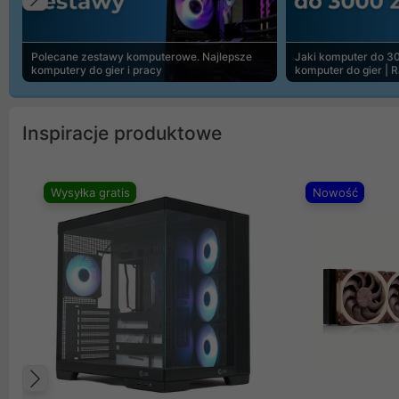
Poprzedni
Polecane zestawy komputerowe. Najlepsze
Jaki komputer do 30
komputery do gier i pracy
komputer do gier | 
Inspiracje produktowe
Wysyłka gratis
Nowość
Poprzedni