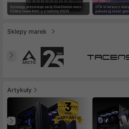
Synology prezentuje serię DiskStation neo+.
GTA VI wraca z dużą 
Cztery nowe NAS-y z rodziny DS25
pokaże ją sześć god
Sklepy marek
Poprzedni
Artykuły
Poprzedni