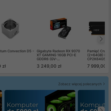
Na
tum Convection D5 -
Gigabyte Radeon RX 9070
Pamięć Crucia
XT GAMING 16GB PCI-E
(2x64GB) DD
GDDR6 (GV-
CP2K64G56C
R9070XTGAMING-16GD)
 zł
3 249,00 zł
7 999,00 zł
Zobacz więcej polecanych