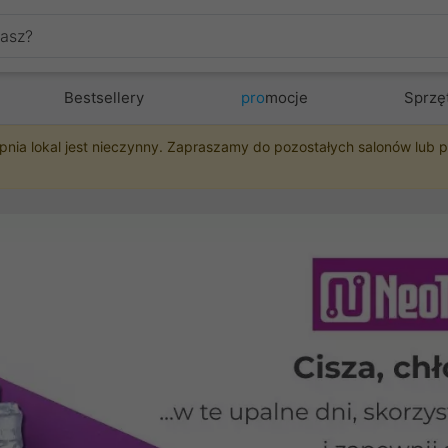
Bestsellery
pro
mocje
Sprzę
pnia lokal jest nieczynny. Zapraszamy do pozostałych salonów lub