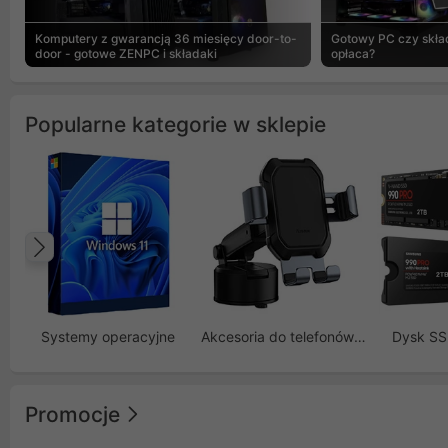
Komputery z gwarancją 36 miesięcy door-to-
Gotowy PC czy skład
door - gotowe ZENPC i składaki
opłaca?
Popularne kategorie w sklepie
Poprzedni
Systemy operacyjne
Akcesoria do telefonów GSM
Dysk S
Promocje