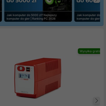
Na
Jaki komputer do 5000 zł? Najlepszy
Jaki komputer do 600
komputer do gier | Ranking PC 2026
komputer do gier | R
Wysyłka gratis
Na