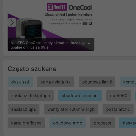
Poprzedni
NeoTEC OneCool - mały klimator, duża ulga w
upalne dni już za 69 zł
Często szukane
dysk ssd
karta nvidia rtx
obudowa lian li
kompu
zasilacz do laptopa
obudowa aerocool
rtx 5060
zasilacz ups
wentylator 120mm argb
pasta arctic
karta graficzna
obudowa argb
procesor
nas+s