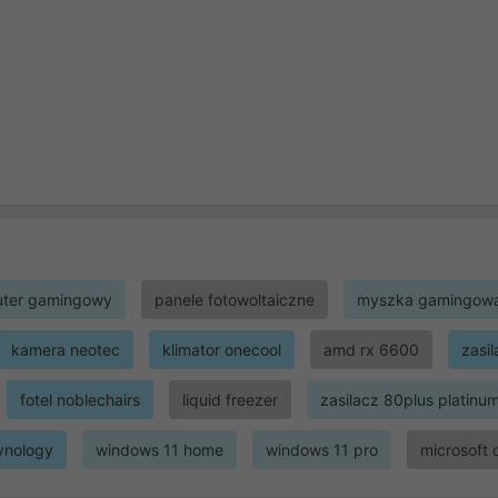
ter gamingowy
panele fotowoltaiczne
myszka gamingow
kamera neotec
klimator onecool
amd rx 6600
zasi
fotel noblechairs
liquid freezer
zasilacz 80plus platinu
ynology
windows 11 home
windows 11 pro
microsoft 