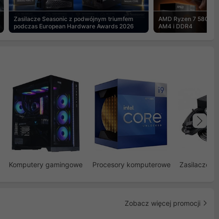
Zasilacze Seasonic z podwójnym triumfem
AMD Ryzen 7 5800X3
podczas European Hardware Awards 2026
AM4 i DDR4
Na
Komputery gamingowe
Procesory komputerowe
Zasilacze d
Zobacz więcej promocji