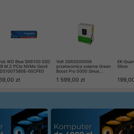
ysk WD Blue SN5100 SSD
Volt 3SR3000006
EK-Quan
TB M.2 PCIe NVMe Gen4
przetwornica solarna Green
Silver
DS100T5B0E-00CPE0
Boost Pro 5000 Sinus
Bypass
69,00 zł
1 599,00 zł
199,00