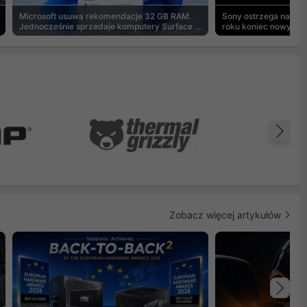
Microsoft usuwa rekomendacje 32 GB RAM.
Sony ostrzega na pu
Jednocześnie sprzedaje komputery Surface z
roku koniec nowych g
8 GB
Na
Zobacz więcej artykułów
Na