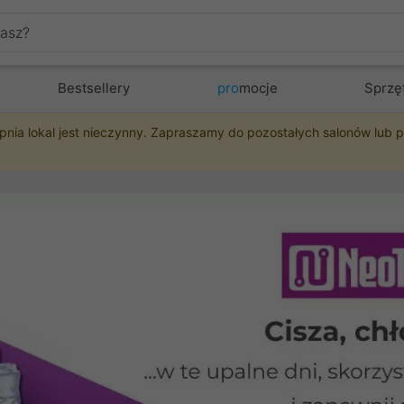
Bestsellery
pro
mocje
Sprzę
pnia lokal jest nieczynny. Zapraszamy do pozostałych salonów lub