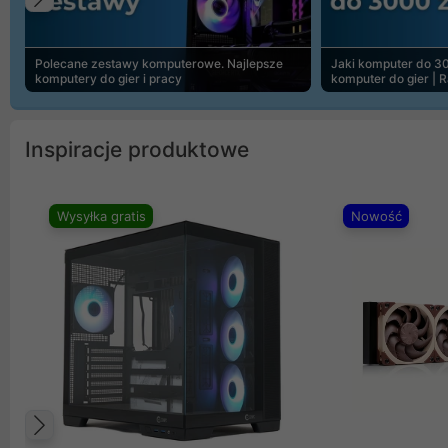
Poprzedni
Polecane zestawy komputerowe. Najlepsze
Jaki komputer do 30
komputery do gier i pracy
komputer do gier | 
Inspiracje produktowe
Wysyłka gratis
Nowość
Poprzedni