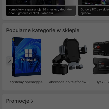
Komputery z gwarancją 36 miesięcy door-to-
Gotowy PC czy skład
door - gotowe ZENPC i składaki
opłaca?
Popularne kategorie w sklepie
Poprzedni
Systemy operacyjne
Akcesoria do telefonów GSM
Dysk S
Promocje