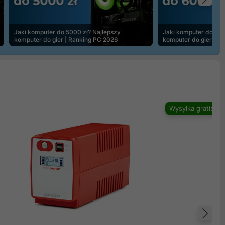
Na
Jaki komputer do 5000 zł? Najlepszy
Jaki komputer do 600
komputer do gier | Ranking PC 2026
komputer do gier | R
Wysyłka gratis
Na