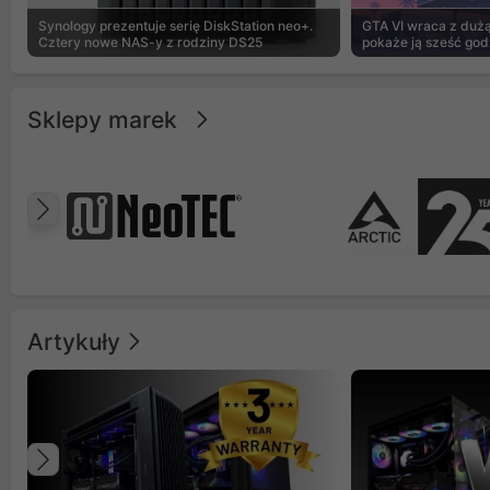
Synology prezentuje serię DiskStation neo+.
GTA VI wraca z dużą 
Cztery nowe NAS-y z rodziny DS25
pokaże ją sześć god
Sklepy marek
Poprzedni
Artykuły
Poprzedni