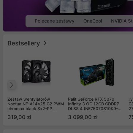
Polecane zestawy
OneCool
NVIDIA St
Bestsellery
Poprzedni
Zestaw wentylatorów
Palit GeForce RTX 5070
ii
Noctua NF-A14x25 G2 PWM
Infinity 3 OC 12GB GDDR7
G
chromax.black Sx2-PP
DLSS 4 (NE75070S19K9-
2
Sterrox 140mm Push Pull
GB2050S)
319,00 zł
3 099,00 zł
7
(2szt)