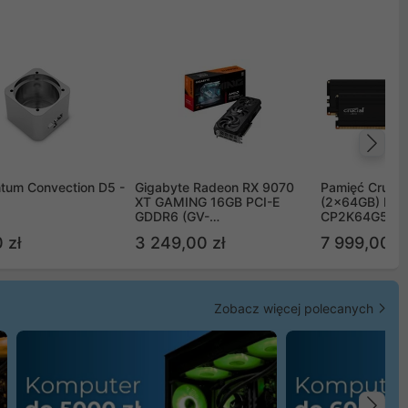
Na
tum Convection D5 -
Gigabyte Radeon RX 9070
Pamięć Crucia
XT GAMING 16GB PCI-E
(2x64GB) DD
GDDR6 (GV-
CP2K64G56C
R9070XTGAMING-16GD)
 zł
3 249,00 zł
7 999,00 zł
Zobacz więcej polecanych