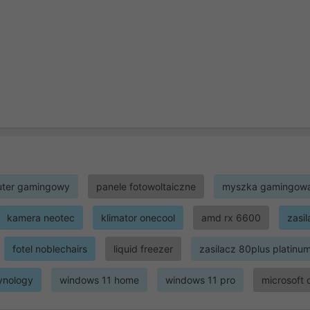
ter gamingowy
panele fotowoltaiczne
myszka gamingow
kamera neotec
klimator onecool
amd rx 6600
zasi
fotel noblechairs
liquid freezer
zasilacz 80plus platinu
ynology
windows 11 home
windows 11 pro
microsoft 