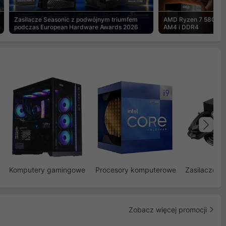
Zasilacze Seasonic z podwójnym triumfem
AMD Ryzen 7 5800X3
podczas European Hardware Awards 2026
AM4 i DDR4
Na
Komputery gamingowe
Procesory komputerowe
Zasilacze d
Zobacz więcej promocji