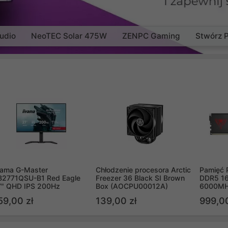
udio
NeoTEC Solar 475W
ZENPC Gaming
Stwórz 
yama G-Master
Chłodzenie procesora Arctic
Pamięć 
B2771QSU-B1 Red Eagle
Freezer 36 Black SI Brown
DDR5 16
7" QHD IPS 200Hz
Box (AOCPU00012A)
6000MH
PVV516
59,00 zł
139,00 zł
999,00