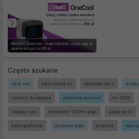
Poprzedni
NeoTEC OneCool - mały klimator, duża ulga w
upalne dni już za 69 zł
Często szukane
dysk ssd
karta nvidia rtx
obudowa lian li
kompu
zasilacz do laptopa
obudowa aerocool
rtx 5060
zasilacz ups
wentylator 120mm argb
pasta arctic
karta graficzna
obudowa argb
procesor
nas+s