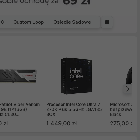
PC
Custom Loop
Osiedle Sadowe
Na
Patriot Viper Venom
Procesor Intel Core Ultra 7
Microsoft Xbox
GB (1x16GB)
270K Plus 5.5GHz LGA1851
bezprzewodo
z CL30
BOX
Black
G60C30
 zł
1 449,00 zł
275,00 zł