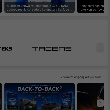
Microsoft usuwa rekomendacje 32 GB RAM.
Sony ostrzega na pu
Jednocześnie sprzedaje komputery Surface z
roku koniec nowych g
8 GB
Na
Zobacz więcej artykułów
Na