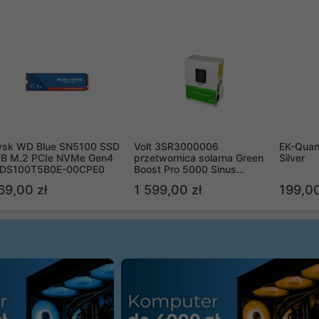
ysk WD Blue SN5100 SSD
Volt 3SR3000006
EK-Quan
TB M.2 PCIe NVMe Gen4
przetwornica solarna Green
Silver
DS100T5B0E-00CPE0
Boost Pro 5000 Sinus
Bypass
69,00 zł
1 599,00 zł
199,00