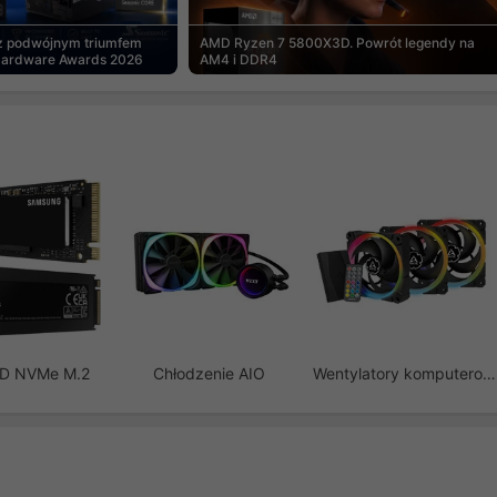
 z podwójnym triumfem
AMD Ryzen 7 5800X3D. Powrót legendy na
Hardware Awards 2026
AM4 i DDR4
SD NVMe M.2
Chłodzenie AIO
Wentylatory komputerowe