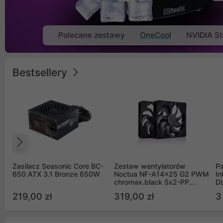
Polecane zestawy
OneCool
NVIDIA St
Bestsellery
Poprzedni
Zasilacz Seasonic Core BC-
Zestaw wentylatorów
Pa
650 ATX 3.1 Bronze 650W
Noctua NF-A14x25 G2 PWM
In
chromax.black Sx2-PP
D
Sterrox 140mm Push Pull
G
219,00 zł
319,00 zł
3
(2szt)