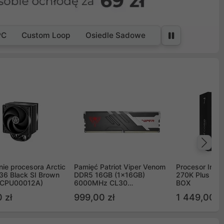
PC
Custom Loop
Osiedle Sadowe
Na
ie procesora Arctic
Pamięć Patriot Viper Venom
Procesor Intel 
36 Black SI Brown
DDR5 16GB (1x16GB)
270K Plus 5.
OCPU00012A)
6000MHz CL30
BOX
PVV516G60C30
 zł
999,00 zł
1 449,00 z