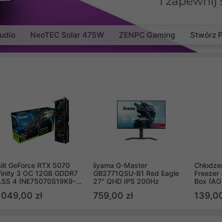
udio
NeoTEC Solar 475W
ZENPC Gaming
Stwórz 
lit GeForce RTX 5070
iiyama G-Master
Chłodzen
finity 3 OC 12GB GDDR7
GB2771QSU-B1 Red Eagle
Freezer 
LSS 4 (NE75070S19K9-
27" QHD IPS 200Hz
Box (A
B2050S)
 049,00 zł
759,00 zł
139,00