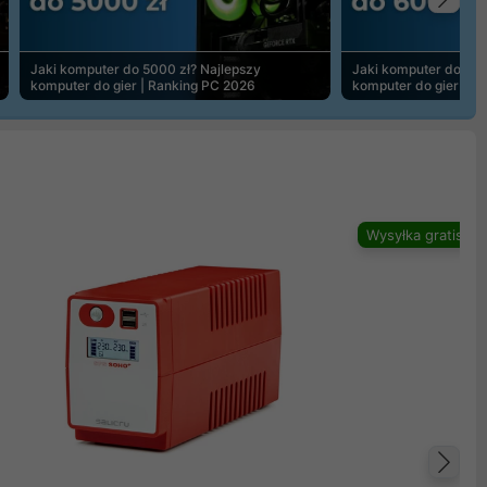
Na
Jaki komputer do 5000 zł? Najlepszy
Jaki komputer do 600
komputer do gier | Ranking PC 2026
komputer do gier | R
Wysyłka gratis
Na