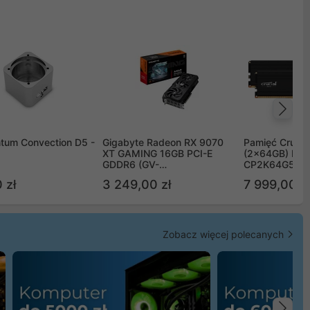
Na
tum Convection D5 -
Gigabyte Radeon RX 9070
Pamięć Crucia
XT GAMING 16GB PCI-E
(2x64GB) DD
GDDR6 (GV-
CP2K64G56C
R9070XTGAMING-16GD)
 zł
3 249,00 zł
7 999,00 zł
Zobacz więcej polecanych