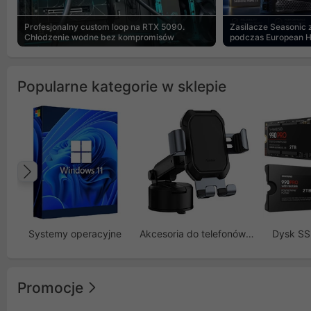
Profesjonalny custom loop na RTX 5090.
Zasilacze Seasonic
Chłodzenie wodne bez kompromisów
podczas European 
Popularne kategorie w sklepie
Poprzedni
Systemy operacyjne
Akcesoria do telefonów GSM
Dysk S
Promocje