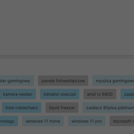
ter gamingowy
panele fotowoltaiczne
myszka gamingow
kamera neotec
klimator onecool
amd rx 6600
zasi
fotel noblechairs
liquid freezer
zasilacz 80plus platinu
ynology
windows 11 home
windows 11 pro
microsoft 