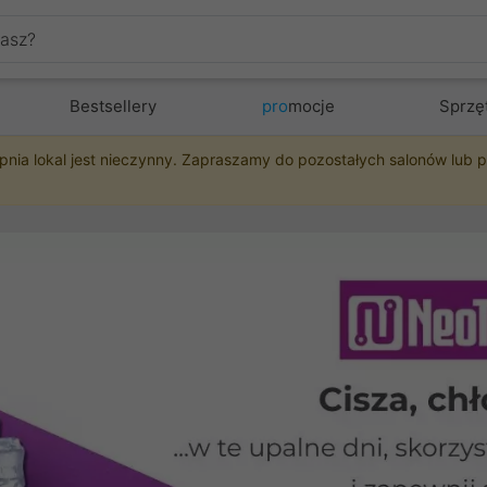
Bestsellery
pro
mocje
Sprzę
pnia lokal jest nieczynny. Zapraszamy do pozostałych salonów lub