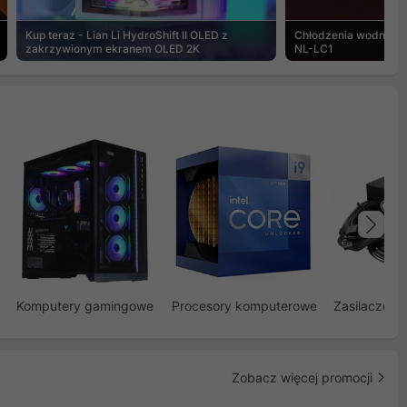
Kup teraz - Lian Li HydroShift II OLED z
Chłodzenia wodne Noc
zakrzywionym ekranem OLED 2K
NL-LC1
Na
Komputery gamingowe
Procesory komputerowe
Zasilacze d
Zobacz więcej promocji