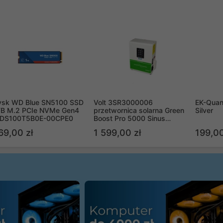
ysk WD Blue SN5100 SSD
Volt 3SR3000006
EK-Quan
TB M.2 PCIe NVMe Gen4
przetwornica solarna Green
Silver
DS100T5B0E-00CPE0
Boost Pro 5000 Sinus
Bypass
69,00 zł
1 599,00 zł
199,00