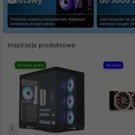
Poprzedni
Polecane zestawy komputerowe. Najlepsze
Jaki komputer do 30
komputery do gier i pracy
komputer do gier | 
Inspiracje produktowe
Wysyłka gratis
Nowość
Poprzedni