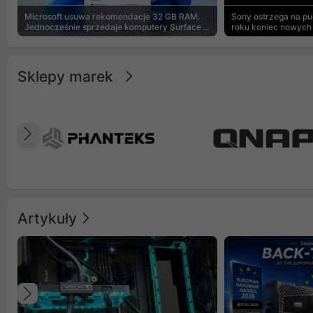
Microsoft usuwa rekomendacje 32 GB RAM.
Sony ostrzega na p
Jednocześnie sprzedaje komputery Surface z
roku koniec nowych 
8 GB
Sklepy marek
Poprzedni
Artykuły
Poprzedni