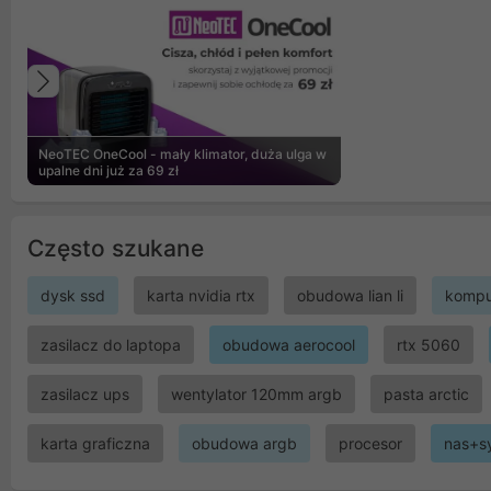
Poprzedni
NeoTEC OneCool - mały klimator, duża ulga w
upalne dni już za 69 zł
Często szukane
dysk ssd
karta nvidia rtx
obudowa lian li
kompu
zasilacz do laptopa
obudowa aerocool
rtx 5060
zasilacz ups
wentylator 120mm argb
pasta arctic
karta graficzna
obudowa argb
procesor
nas+s