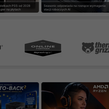
udełkach PS5: od 2028
Seasonic odpowiada na rosnące wymagania
gier na płytach
stacji roboczych AI