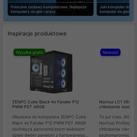
Polecane zestawy komputerowe. Najlepsze
Jaki komputer do 30
komputery do gier i pracy
komputer do gier | 
Inspiracje produktowe
Wysyłka gratis
Nowość
ZENPC Cube Black 4x Fander P12
Noctua LC1 360mm
PWM PST ARGB
chłodzenie wodne 
Obudowa do komputera ZENPC Cube
To już czas. AIO w
Black 4x Fander P12 PWM PST ARGB
Noctua! Profesjon
zachwyca panoramicznym widokiem
chłodzenia cieczą 
dzięki dwóm panelom z hartowanego
bezkompromisowe 