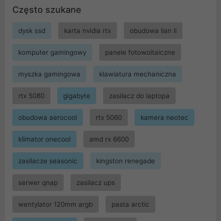
Często szukane
dysk ssd
karta nvidia rtx
obudowa lian li
komputer gamingowy
panele fotowoltaiczne
myszka gamingowa
klawiatura mechaniczna
rtx 5080
gigabyte
zasilacz do laptopa
obudowa aerocool
rtx 5060
kamera neotec
klimator onecool
amd rx 6600
zasilacze seasonic
kingston renegade
serwer qnap
zasilacz ups
wentylator 120mm argb
pasta arctic