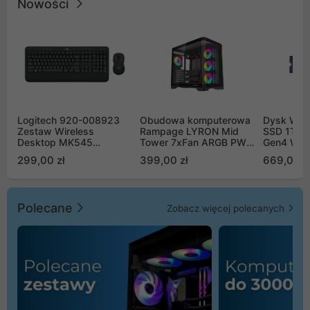
Nowości
Logitech 920-008923
Obudowa komputerowa
Dysk WD 
Zestaw Wireless
Rampage LYRON Mid
SSD 1TB 
Desktop MK545
Tower 7xFan ARGB PWM
Gen4 WD
Advanced
czarna
00CPE0
299,00 zł
399,00 zł
669,00 z
Polecane
Zobacz więcej polecanych