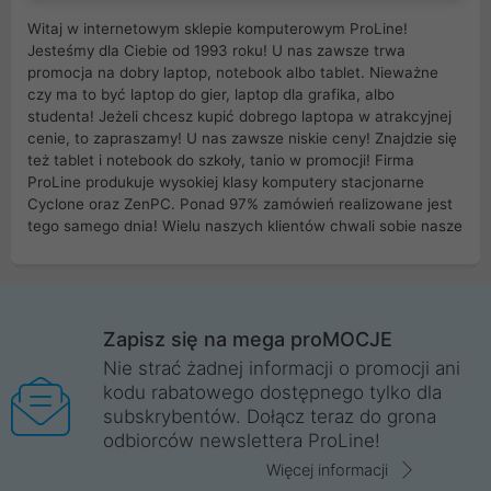
Witaj w internetowym sklepie komputerowym ProLine!
Jesteśmy dla Ciebie od 1993 roku! U nas zawsze trwa
promocja na dobry laptop, notebook albo tablet. Nieważne
czy ma to być laptop do gier, laptop dla grafika, albo
studenta! Jeżeli chcesz kupić dobrego laptopa w atrakcyjnej
cenie, to zapraszamy! U nas zawsze niskie ceny! Znajdzie się
też tablet i notebook do szkoły, tanio w promocji! Firma
ProLine produkuje wysokiej klasy komputery stacjonarne
Cyclone oraz ZenPC. Ponad 97% zamówień realizowane jest
tego samego dnia! Wielu naszych klientów chwali sobie nasze
myszki dla graczy i klawiatury mechaniczne. Posiadamy sieć
sklepów komputerowych na terenie kraju. W większości z
nich możesz odebrać zamówienie bez kosztów transportu.
Posiadamy sklep komputerowy w miastach takich jak
Wrocław, Poznań, Legnica, Katowice, Gliwice, Kalisz, Bytom,
Zapisz się na mega proMOCJE
Trzebnica, Opole. Szybka i profesjonalna obsługa!
Nie strać żadnej informacji o promocji ani
kodu rabatowego dostępnego tylko dla
ProLine to polska firma ze 100% polskim kapitałem. Działamy
subskrybentów. Dołącz teraz do grona
legalnie i płacimy podatki w naszym kraju! Posiadamy siedzibę
odbiorców newslettera ProLine!
główną w Mirkowie oraz salony na terenie kraju. Cała
komunikacja ze sklepem komputerowym ProLine jest
Więcej informacji
szyfrowana za pomocą technologii SSL. Nie sprzedajemy