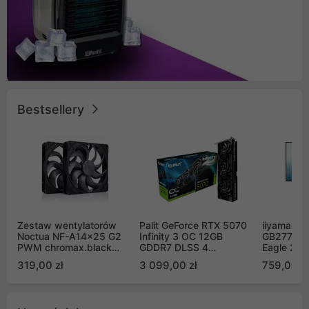
Bestsellery
Zestaw wentylatorów
Palit GeForce RTX 5070
iiyama G-
Noctua NF-A14x25 G2
Infinity 3 OC 12GB
GB2771QS
PWM chromax.black
GDDR7 DLSS 4
Eagle 27"
Sx2-PP Sterrox 140mm
(NE75070S19K9-
200Hz
319,00 zł
3 099,00 zł
759,00 zł
Push Pull (2szt)
GB2050S)