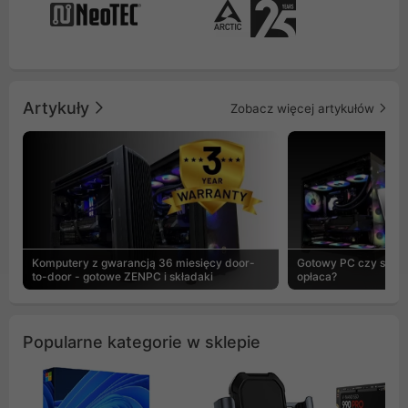
Artykuły
Zobacz więcej artykułów
Komputery z gwarancją 36 miesięcy door-
Gotowy PC czy skład
to-door - gotowe ZENPC i składaki
opłaca?
Popularne kategorie w sklepie