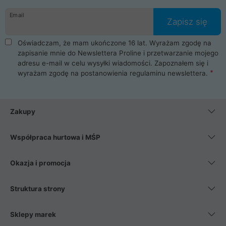
danych osobowych. Dlatego zakup notebooka albo laptopa w
Email
ProLine to czysta przyjemność i pełne bezpieczeństwo.
Zapisz się
Zaopatrzysz się u nas w akcesoria i części komputerowe
takie jak procesory, karty graficzne, płyty główne, pamięci,
Oświadczam, że mam ukończone 16 lat. Wyrażam zgodę na
dyski SSD, M.2 oraz HDD. Nasi pracownicy pomogą Ci wybrać
zapisanie mnie do Newslettera Proline i przetwarzanie mojego
najlepszy zasilacz komputerowy oraz obudowę do komputera.
adresu e-mail w celu wysyłki wiadomości. Zapoznałem się i
Poza komputerami mamy również najlepsze na rynku
wyrażam zgodę na postanowienia
regulaminu newslettera
.
Smartfony takich producentów jak Xiaomi, Apple, Samsung i
Huawei. Jeżeli chcesz, aby Twój komputer pracował cicho,
posiadamy szeroką gamę chłodzenia procesora, oraz ciche
wentylatory. Na koniec mając już to wszystko, możesz
Zakupy
wybrać idealny fotel gamingowy.
Współpraca hurtowa i MŚP
Okazja i promocja
Struktura strony
Sklepy marek