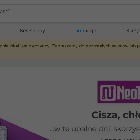
Bestsellery
pro
mocje
Sprzę
pnia lokal jest nieczynny. Zapraszamy do pozostałych salonów lub