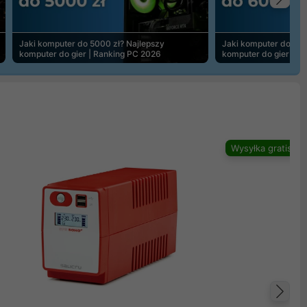
Na
Jaki komputer do 5000 zł? Najlepszy
Jaki komputer do 600
komputer do gier | Ranking PC 2026
komputer do gier | R
Wysyłka gratis
Na