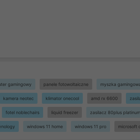
ter gamingowy
panele fotowoltaiczne
myszka gamingow
kamera neotec
klimator onecool
amd rx 6600
zasi
fotel noblechairs
liquid freezer
zasilacz 80plus platinu
ynology
windows 11 home
windows 11 pro
microsoft 