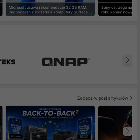
Microsoft usuwa rekomendacje 32 GB RAM.
Sony ostrzega na pu
Jednocześnie sprzedaje komputery Surface z
roku koniec nowych g
8 GB
Na
Zobacz więcej artykułów
Na