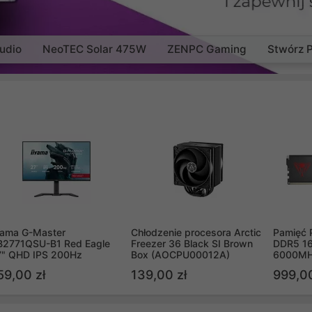
udio
NeoTEC Solar 475W
ZENPC Gaming
Stwórz 
yama G-Master
Chłodzenie procesora Arctic
Pamięć 
B2771QSU-B1 Red Eagle
Freezer 36 Black SI Brown
DDR5 16
7" QHD IPS 200Hz
Box (AOCPU00012A)
6000MH
PVV516
59,00 zł
139,00 zł
999,00