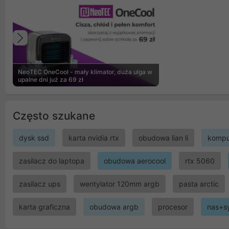
Poprzedni
NeoTEC OneCool - mały klimator, duża ulga w
upalne dni już za 69 zł
Często szukane
dysk ssd
karta nvidia rtx
obudowa lian li
kompu
zasilacz do laptopa
obudowa aerocool
rtx 5060
zasilacz ups
wentylator 120mm argb
pasta arctic
karta graficzna
obudowa argb
procesor
nas+s