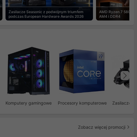
Zasilacze Seasonic z podwójnym triumfem
AMD Ryzen 7 5800X3
podczas European Hardware Awards 2026
AM4 i DDR4
Na
Komputery gamingowe
Procesory komputerowe
Zasilacze d
Zobacz więcej promocji