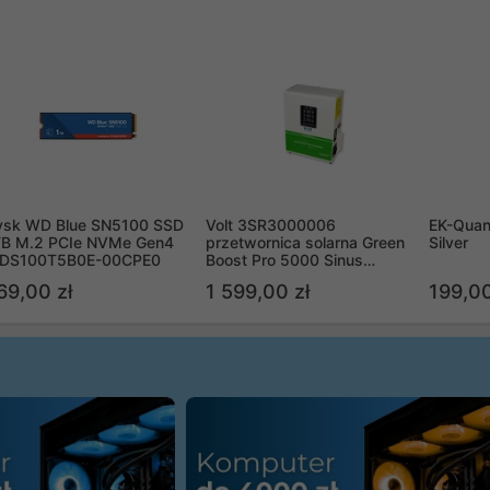
ysk WD Blue SN5100 SSD
Volt 3SR3000006
EK-Quan
TB M.2 PCIe NVMe Gen4
przetwornica solarna Green
Silver
DS100T5B0E-00CPE0
Boost Pro 5000 Sinus
Bypass
69,00 zł
1 599,00 zł
199,00