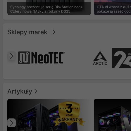
Synology prezentuje serię DiskStation neo+.
GTA VI wraca z dużą 
Cztery nowe NAS-y z rodziny DS25
pokaże ją sześć god
Sklepy marek
Poprzedni
Artykuły
Poprzedni