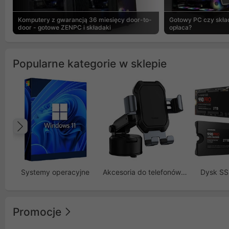
Komputery z gwarancją 36 miesięcy door-to-
Gotowy PC czy skład
door - gotowe ZENPC i składaki
opłaca?
Popularne kategorie w sklepie
Poprzedni
Systemy operacyjne
Akcesoria do telefonów GSM
Dysk S
Promocje