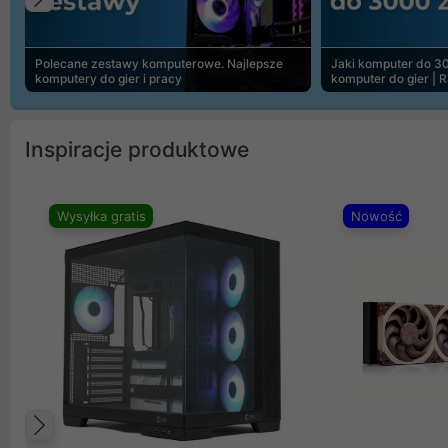
Poprzedni
Polecane zestawy komputerowe. Najlepsze
Jaki komputer do 30
komputery do gier i pracy
komputer do gier | 
Inspiracje produktowe
Wysyłka gratis
Nowość
Poprzedni