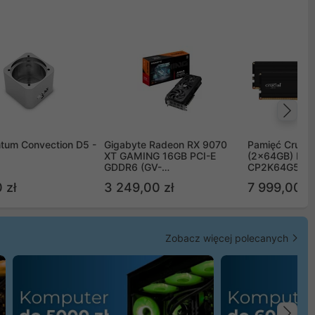
Na
tum Convection D5 -
Gigabyte Radeon RX 9070
Pamięć Crucia
XT GAMING 16GB PCI-E
(2x64GB) DD
GDDR6 (GV-
CP2K64G56C
R9070XTGAMING-16GD)
 zł
3 249,00 zł
7 999,00 zł
Zobacz więcej polecanych