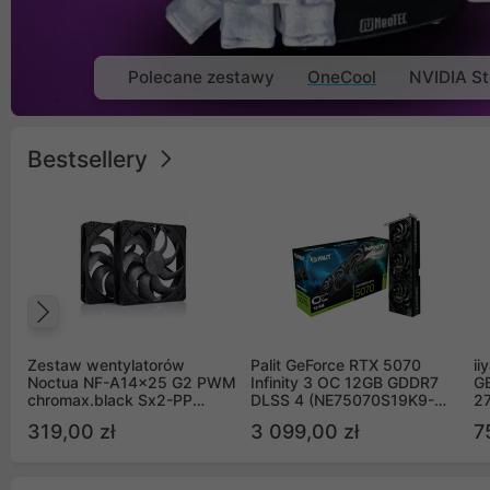
Polecane zestawy
OneCool
NVIDIA St
Bestsellery
Poprzedni
Zestaw wentylatorów
Palit GeForce RTX 5070
ii
Noctua NF-A14x25 G2 PWM
Infinity 3 OC 12GB GDDR7
G
chromax.black Sx2-PP
DLSS 4 (NE75070S19K9-
2
Sterrox 140mm Push Pull
GB2050S)
319,00 zł
3 099,00 zł
7
(2szt)