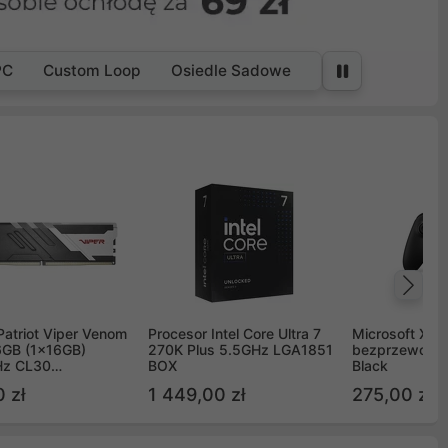
PC
Custom Loop
Osiedle Sadowe
Na
Patriot Viper Venom
Procesor Intel Core Ultra 7
Microsoft Xbox
GB (1x16GB)
270K Plus 5.5GHz LGA1851
bezprzewodo
z CL30
BOX
Black
G60C30
 zł
1 449,00 zł
275,00 zł