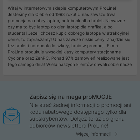
Witaj w internetowym sklepie komputerowym ProLine!
Jesteśmy dla Ciebie od 1993 roku! U nas zawsze trwa
promocja na dobry laptop, notebook albo tablet. Nieważne
czy ma to być laptop do gier, laptop dla grafika, albo
studenta! Jeżeli chcesz kupić dobrego laptopa w atrakcyjnej
cenie, to zapraszamy! U nas zawsze niskie ceny! Znajdzie się
też tablet i notebook do szkoły, tanio w promocji! Firma
ProLine produkuje wysokiej klasy komputery stacjonarne
Cyclone oraz ZenPC. Ponad 97% zamówień realizowane jest
tego samego dnia! Wielu naszych klientów chwali sobie nasze
myszki dla graczy i klawiatury mechaniczne. Posiadamy sieć
sklepów komputerowych na terenie kraju. W większości z
nich możesz odebrać zamówienie bez kosztów transportu.
Posiadamy sklep komputerowy w miastach takich jak
Wrocław, Poznań, Legnica, Katowice, Gliwice, Kalisz, Bytom,
Zapisz się na mega proMOCJE
Trzebnica, Opole. Szybka i profesjonalna obsługa!
Nie strać żadnej informacji o promocji ani
kodu rabatowego dostępnego tylko dla
ProLine to polska firma ze 100% polskim kapitałem. Działamy
subskrybentów. Dołącz teraz do grona
legalnie i płacimy podatki w naszym kraju! Posiadamy siedzibę
odbiorców newslettera ProLine!
główną w Mirkowie oraz salony na terenie kraju. Cała
komunikacja ze sklepem komputerowym ProLine jest
Więcej informacji
szyfrowana za pomocą technologii SSL. Nie sprzedajemy