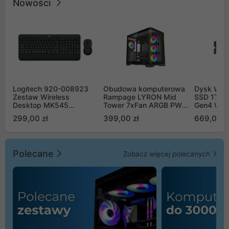
Nowości
Logitech 920-008923
Obudowa komputerowa
Dysk WD 
Zestaw Wireless
Rampage LYRON Mid
SSD 1TB 
Desktop MK545
Tower 7xFan ARGB PWM
Gen4 WD
Advanced
czarna
00CPE0
299,00 zł
399,00 zł
669,00 z
Polecane
Zobacz więcej polecanych