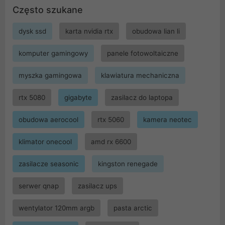
Często szukane
dysk ssd
karta nvidia rtx
obudowa lian li
komputer gamingowy
panele fotowoltaiczne
myszka gamingowa
klawiatura mechaniczna
rtx 5080
gigabyte
zasilacz do laptopa
obudowa aerocool
rtx 5060
kamera neotec
klimator onecool
amd rx 6600
zasilacze seasonic
kingston renegade
serwer qnap
zasilacz ups
wentylator 120mm argb
pasta arctic