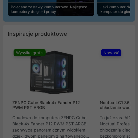
Polecane zestawy komputerowe. Najlepsze
Jaki komputer do 30
komputery do gier i pracy
komputer do gier | 
Inspiracje produktowe
Wysyłka gratis
Nowość
ZENPC Cube Black 4x Fander P12
Noctua LC1 360mm
PWM PST ARGB
chłodzenie wodne 
Obudowa do komputera ZENPC Cube
To już czas. AIO w
Black 4x Fander P12 PWM PST ARGB
Noctua! Profesjon
zachwyca panoramicznym widokiem
chłodzenia cieczą 
dzięki dwóm panelom z hartowanego
bezkompromisowe 