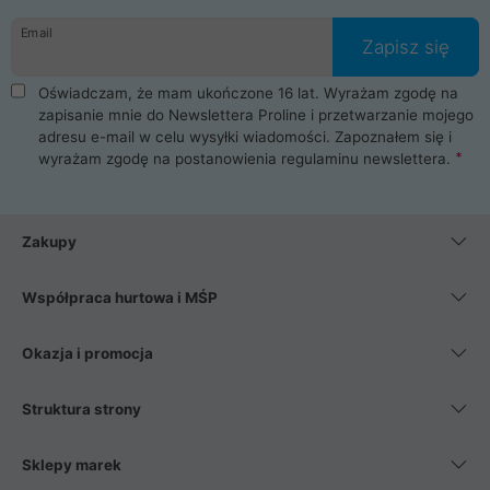
danych osobowych. Dlatego zakup notebooka albo laptopa w
Email
ProLine to czysta przyjemność i pełne bezpieczeństwo.
Zapisz się
Zaopatrzysz się u nas w akcesoria i części komputerowe
takie jak procesory, karty graficzne, płyty główne, pamięci,
Oświadczam, że mam ukończone 16 lat. Wyrażam zgodę na
dyski SSD, M.2 oraz HDD. Nasi pracownicy pomogą Ci wybrać
zapisanie mnie do Newslettera Proline i przetwarzanie mojego
najlepszy zasilacz komputerowy oraz obudowę do komputera.
adresu e-mail w celu wysyłki wiadomości. Zapoznałem się i
Poza komputerami mamy również najlepsze na rynku
wyrażam zgodę na postanowienia
regulaminu newslettera
.
Smartfony takich producentów jak Xiaomi, Apple, Samsung i
Huawei. Jeżeli chcesz, aby Twój komputer pracował cicho,
posiadamy szeroką gamę chłodzenia procesora, oraz ciche
wentylatory. Na koniec mając już to wszystko, możesz
Zakupy
wybrać idealny fotel gamingowy.
Współpraca hurtowa i MŚP
Okazja i promocja
Struktura strony
Sklepy marek