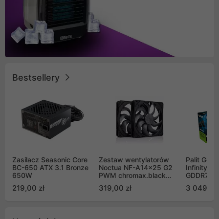
Bestsellery
Zasilacz Seasonic Core
Zestaw wentylatorów
Palit GeF
BC-650 ATX 3.1 Bronze
Noctua NF-A14x25 G2
Infinity 3
650W
PWM chromax.black
GDDR7 DL
Sx2-PP Sterrox 140mm
(NE75070
219,00 zł
319,00 zł
3 049,00
Push Pull (2szt)
GB2050S