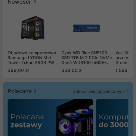
Nowości
Obudowa komputerowa
Dysk WD Blue SN5100
Volt 3SR
Rampage LYRON Mid
SSD 1TB M.2 PCIe NVMe
przetworn
Tower 7xFan ARGB PWM
Gen4 WDS100T5B0E-
Green Boo
czarna
00CPE0
Sinus Byp
399,00 zł
669,00 zł
1 599,00 
Polecane
Zobacz więcej polecanych