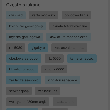
Często szukane
dysk ssd
karta nvidia rtx
obudowa lian li
komputer gamingowy
panele fotowoltaiczne
myszka gamingowa
klawiatura mechaniczna
rtx 5080
gigabyte
zasilacz do laptopa
obudowa aerocool
rtx 5060
kamera neotec
klimator onecool
amd rx 6600
zasilacze seasonic
kingston renegade
serwer qnap
zasilacz ups
wentylator 120mm argb
pasta arctic