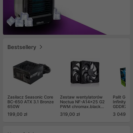
Bestsellery
Zasilacz Seasonic Core
Zestaw wentylatorów
Palit GeF
BC-650 ATX 3.1 Bronze
Noctua NF-A14x25 G2
Infinity 3
650W
PWM chromax.black
GDDR7 DL
Sx2-PP Sterrox 140mm
(NE75070
199,00 zł
319,00 zł
3 049,00
Push Pull (2szt)
GB2050S