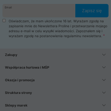
danych osobowych. Dlatego zakup notebooka albo laptopa w
Email
ProLine to czysta przyjemność i pełne bezpieczeństwo.
Zapisz się
Zaopatrzysz się u nas w akcesoria i części komputerowe
takie jak procesory, karty graficzne, płyty główne, pamięci,
Oświadczam, że mam ukończone 16 lat. Wyrażam zgodę na
dyski SSD, M.2 oraz HDD. Nasi pracownicy pomogą Ci wybrać
zapisanie mnie do Newslettera Proline i przetwarzanie mojego
najlepszy zasilacz komputerowy oraz obudowę do komputera.
adresu e-mail w celu wysyłki wiadomości. Zapoznałem się i
Poza komputerami mamy również najlepsze na rynku
wyrażam zgodę na postanowienia
regulaminu newslettera
.
Smartfony takich producentów jak Xiaomi, Apple, Samsung i
Huawei. Jeżeli chcesz, aby Twój komputer pracował cicho,
posiadamy szeroką gamę chłodzenia procesora, oraz ciche
wentylatory. Na koniec mając już to wszystko, możesz
Zakupy
wybrać idealny fotel gamingowy.
Współpraca hurtowa i MŚP
Okazja i promocja
Struktura strony
Sklepy marek