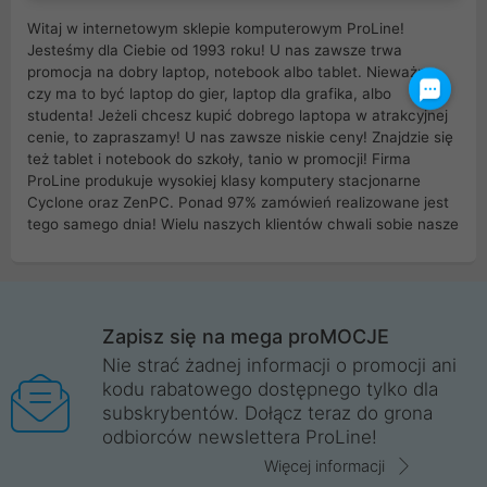
Witaj w internetowym sklepie komputerowym ProLine!
Jesteśmy dla Ciebie od 1993 roku! U nas zawsze trwa
promocja na dobry laptop, notebook albo tablet. Nieważne
czy ma to być laptop do gier, laptop dla grafika, albo
studenta! Jeżeli chcesz kupić dobrego laptopa w atrakcyjnej
cenie, to zapraszamy! U nas zawsze niskie ceny! Znajdzie się
też tablet i notebook do szkoły, tanio w promocji! Firma
ProLine produkuje wysokiej klasy komputery stacjonarne
Cyclone oraz ZenPC. Ponad 97% zamówień realizowane jest
tego samego dnia! Wielu naszych klientów chwali sobie nasze
myszki dla graczy i klawiatury mechaniczne. Posiadamy sieć
sklepów komputerowych na terenie kraju. W większości z
nich możesz odebrać zamówienie bez kosztów transportu.
Posiadamy sklep komputerowy w miastach takich jak
Wrocław, Poznań, Legnica, Katowice, Gliwice, Kalisz, Bytom,
Zapisz się na mega proMOCJE
Trzebnica, Opole. Szybka i profesjonalna obsługa!
Nie strać żadnej informacji o promocji ani
kodu rabatowego dostępnego tylko dla
ProLine to polska firma ze 100% polskim kapitałem. Działamy
subskrybentów. Dołącz teraz do grona
legalnie i płacimy podatki w naszym kraju! Posiadamy siedzibę
odbiorców newslettera ProLine!
główną w Mirkowie oraz salony na terenie kraju. Cała
komunikacja ze sklepem komputerowym ProLine jest
Więcej informacji
szyfrowana za pomocą technologii SSL. Nie sprzedajemy