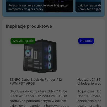
Polecane zestawy komputerowe. Najlepsze
Jaki komputer do 30
komputery do gier i pracy
komputer do gier | 
Inspiracje produktowe
Wysyłka gratis
Nowość
ZENPC Cube Black 4x Fander P12
Noctua LC1 360mm
PWM PST ARGB
chłodzenie wodne 
Obudowa do komputera ZENPC Cube
To już czas. AIO w
Black 4x Fander P12 PWM PST ARGB
Noctua! Profesjon
zachwyca panoramicznym widokiem
chłodzenia cieczą 
dzięki dwóm panelom z hartowanego
bezkompromisowe 