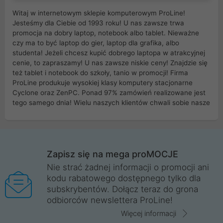
Witaj w internetowym sklepie komputerowym ProLine!
Jesteśmy dla Ciebie od 1993 roku! U nas zawsze trwa
promocja na dobry laptop, notebook albo tablet. Nieważne
czy ma to być laptop do gier, laptop dla grafika, albo
studenta! Jeżeli chcesz kupić dobrego laptopa w atrakcyjnej
cenie, to zapraszamy! U nas zawsze niskie ceny! Znajdzie się
też tablet i notebook do szkoły, tanio w promocji! Firma
ProLine produkuje wysokiej klasy komputery stacjonarne
Cyclone oraz ZenPC. Ponad 97% zamówień realizowane jest
tego samego dnia! Wielu naszych klientów chwali sobie nasze
myszki dla graczy i klawiatury mechaniczne. Posiadamy sieć
sklepów komputerowych na terenie kraju. W większości z
nich możesz odebrać zamówienie bez kosztów transportu.
Posiadamy sklep komputerowy w miastach takich jak
Wrocław, Poznań, Legnica, Katowice, Gliwice, Kalisz, Bytom,
Zapisz się na mega proMOCJE
Trzebnica, Opole. Szybka i profesjonalna obsługa!
Nie strać żadnej informacji o promocji ani
kodu rabatowego dostępnego tylko dla
ProLine to polska firma ze 100% polskim kapitałem. Działamy
subskrybentów. Dołącz teraz do grona
legalnie i płacimy podatki w naszym kraju! Posiadamy siedzibę
odbiorców newslettera ProLine!
główną w Mirkowie oraz salony na terenie kraju. Cała
komunikacja ze sklepem komputerowym ProLine jest
Więcej informacji
szyfrowana za pomocą technologii SSL. Nie sprzedajemy