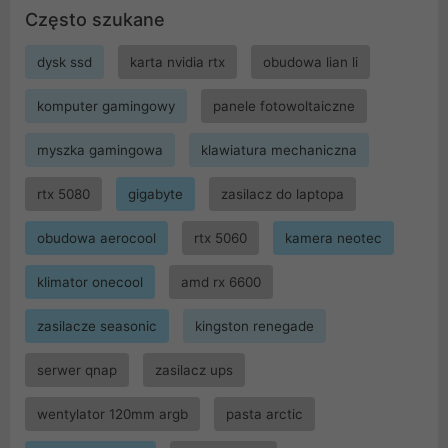
Często szukane
dysk ssd
karta nvidia rtx
obudowa lian li
komputer gamingowy
panele fotowoltaiczne
myszka gamingowa
klawiatura mechaniczna
rtx 5080
gigabyte
zasilacz do laptopa
obudowa aerocool
rtx 5060
kamera neotec
klimator onecool
amd rx 6600
zasilacze seasonic
kingston renegade
serwer qnap
zasilacz ups
wentylator 120mm argb
pasta arctic