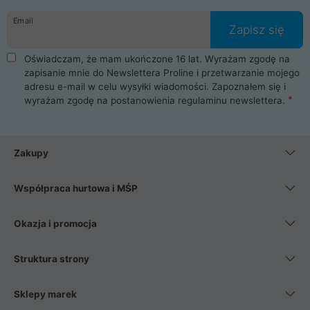
danych osobowych. Dlatego zakup notebooka albo laptopa w
Email
ProLine to czysta przyjemność i pełne bezpieczeństwo.
Zapisz się
Zaopatrzysz się u nas w akcesoria i części komputerowe
takie jak procesory, karty graficzne, płyty główne, pamięci,
Oświadczam, że mam ukończone 16 lat. Wyrażam zgodę na
dyski SSD, M.2 oraz HDD. Nasi pracownicy pomogą Ci wybrać
zapisanie mnie do Newslettera Proline i przetwarzanie mojego
najlepszy zasilacz komputerowy oraz obudowę do komputera.
adresu e-mail w celu wysyłki wiadomości. Zapoznałem się i
Poza komputerami mamy również najlepsze na rynku
wyrażam zgodę na postanowienia
regulaminu newslettera
.
Smartfony takich producentów jak Xiaomi, Apple, Samsung i
Huawei. Jeżeli chcesz, aby Twój komputer pracował cicho,
posiadamy szeroką gamę chłodzenia procesora, oraz ciche
wentylatory. Na koniec mając już to wszystko, możesz
Zakupy
wybrać idealny fotel gamingowy.
Współpraca hurtowa i MŚP
Okazja i promocja
Struktura strony
Sklepy marek