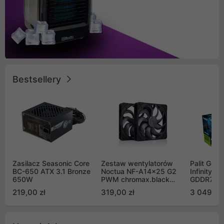
Bestsellery
Zasilacz Seasonic Core
Zestaw wentylatorów
Palit GeF
BC-650 ATX 3.1 Bronze
Noctua NF-A14x25 G2
Infinity 3
650W
PWM chromax.black
GDDR7 DL
Sx2-PP Sterrox 140mm
(NE75070
219,00 zł
319,00 zł
3 049,00
Push Pull (2szt)
GB2050S