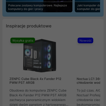
Polecane zestawy komputerowe. Najlepsze
Jaki komputer do 30
komputery do gier i pracy
komputer do gier | 
Inspiracje produktowe
Wysyłka gratis
Nowość
ZENPC Cube Black 4x Fander P12
Noctua LC1 360mm
PWM PST ARGB
chłodzenie wodne 
Obudowa do komputera ZENPC Cube
To już czas. AIO w
Black 4x Fander P12 PWM PST ARGB
Noctua! Profesjon
zachwyca panoramicznym widokiem
chłodzenia cieczą 
dzięki dwóm panelom z hartowanego
bezkompromisowe 