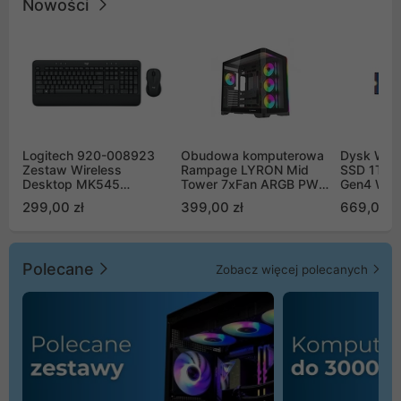
Nowości
Logitech 920-008923
Obudowa komputerowa
Dysk WD 
Zestaw Wireless
Rampage LYRON Mid
SSD 1TB 
Desktop MK545
Tower 7xFan ARGB PWM
Gen4 WD
Advanced
czarna
00CPE0
299,00 zł
399,00 zł
669,00 z
Polecane
Zobacz więcej polecanych