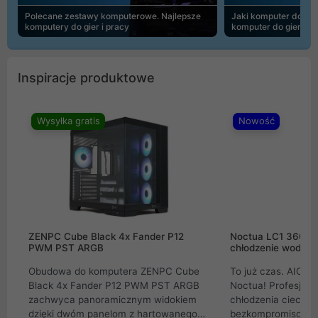
Polecane zestawy komputerowe. Najlepsze
Jaki komputer do 30
komputery do gier i pracy
komputer do gier | 
Inspiracje produktowe
Wysyłka gratis
Nowość
ZENPC Cube Black 4x Fander P12
Noctua LC1 360mm
PWM PST ARGB
chłodzenie wodne 
Obudowa do komputera ZENPC Cube
To już czas. AIO w
Black 4x Fander P12 PWM PST ARGB
Noctua! Profesjon
zachwyca panoramicznym widokiem
chłodzenia cieczą 
dzięki dwóm panelom z hartowanego
bezkompromisowe 