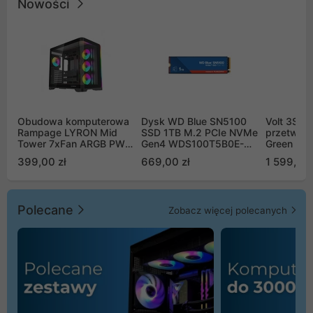
Nowości
Obudowa komputerowa
Dysk WD Blue SN5100
Volt 3SR
Rampage LYRON Mid
SSD 1TB M.2 PCIe NVMe
przetworn
Tower 7xFan ARGB PWM
Gen4 WDS100T5B0E-
Green Boo
czarna
00CPE0
Sinus Byp
399,00 zł
669,00 zł
1 599,00 
Polecane
Zobacz więcej polecanych