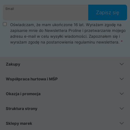
danych osobowych. Dlatego zakup notebooka albo laptopa w
Email
ProLine to czysta przyjemność i pełne bezpieczeństwo.
Zapisz się
Zaopatrzysz się u nas w akcesoria i części komputerowe
takie jak procesory, karty graficzne, płyty główne, pamięci,
Oświadczam, że mam ukończone 16 lat. Wyrażam zgodę na
dyski SSD, M.2 oraz HDD. Nasi pracownicy pomogą Ci wybrać
zapisanie mnie do Newslettera Proline i przetwarzanie mojego
najlepszy zasilacz komputerowy oraz obudowę do komputera.
adresu e-mail w celu wysyłki wiadomości. Zapoznałem się i
Poza komputerami mamy również najlepsze na rynku
wyrażam zgodę na postanowienia
regulaminu newslettera
.
Smartfony takich producentów jak Xiaomi, Apple, Samsung i
Huawei. Jeżeli chcesz, aby Twój komputer pracował cicho,
posiadamy szeroką gamę chłodzenia procesora, oraz ciche
wentylatory. Na koniec mając już to wszystko, możesz
Zakupy
wybrać idealny fotel gamingowy.
Współpraca hurtowa i MŚP
Okazja i promocja
Struktura strony
Sklepy marek