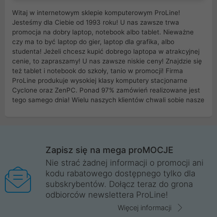
Witaj w internetowym sklepie komputerowym ProLine!
Jesteśmy dla Ciebie od 1993 roku! U nas zawsze trwa
promocja na dobry laptop, notebook albo tablet. Nieważne
czy ma to być laptop do gier, laptop dla grafika, albo
studenta! Jeżeli chcesz kupić dobrego laptopa w atrakcyjnej
cenie, to zapraszamy! U nas zawsze niskie ceny! Znajdzie się
też tablet i notebook do szkoły, tanio w promocji! Firma
ProLine produkuje wysokiej klasy komputery stacjonarne
Cyclone oraz ZenPC. Ponad 97% zamówień realizowane jest
tego samego dnia! Wielu naszych klientów chwali sobie nasze
myszki dla graczy i klawiatury mechaniczne. Posiadamy sieć
sklepów komputerowych na terenie kraju. W większości z
nich możesz odebrać zamówienie bez kosztów transportu.
Posiadamy sklep komputerowy w miastach takich jak
Wrocław, Poznań, Legnica, Katowice, Gliwice, Kalisz, Bytom,
Zapisz się na mega proMOCJE
Trzebnica, Opole. Szybka i profesjonalna obsługa!
Nie strać żadnej informacji o promocji ani
kodu rabatowego dostępnego tylko dla
ProLine to polska firma ze 100% polskim kapitałem. Działamy
subskrybentów. Dołącz teraz do grona
legalnie i płacimy podatki w naszym kraju! Posiadamy siedzibę
odbiorców newslettera ProLine!
główną w Mirkowie oraz salony na terenie kraju. Cała
komunikacja ze sklepem komputerowym ProLine jest
Więcej informacji
szyfrowana za pomocą technologii SSL. Nie sprzedajemy