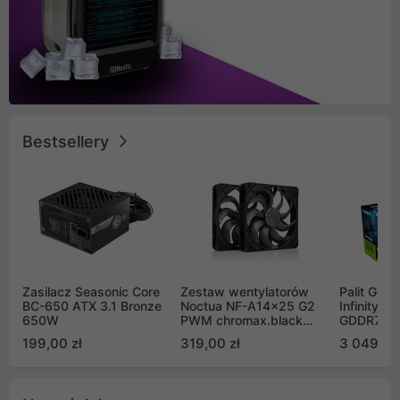
Bestsellery
Zasilacz Seasonic Core
Zestaw wentylatorów
Palit GeF
BC-650 ATX 3.1 Bronze
Noctua NF-A14x25 G2
Infinity 3
650W
PWM chromax.black
GDDR7 DL
Sx2-PP Sterrox 140mm
(NE75070
199,00 zł
319,00 zł
3 049,00
Push Pull (2szt)
GB2050S