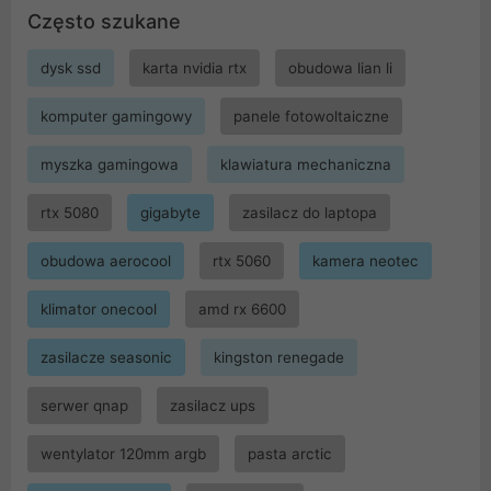
Często szukane
dysk ssd
karta nvidia rtx
obudowa lian li
komputer gamingowy
panele fotowoltaiczne
myszka gamingowa
klawiatura mechaniczna
rtx 5080
gigabyte
zasilacz do laptopa
obudowa aerocool
rtx 5060
kamera neotec
klimator onecool
amd rx 6600
zasilacze seasonic
kingston renegade
serwer qnap
zasilacz ups
wentylator 120mm argb
pasta arctic