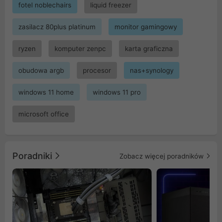
fotel noblechairs
liquid freezer
zasilacz 80plus platinum
monitor gamingowy
ryzen
komputer zenpc
karta graficzna
obudowa argb
procesor
nas+synology
windows 11 home
windows 11 pro
microsoft office
Poradniki
Zobacz więcej poradników