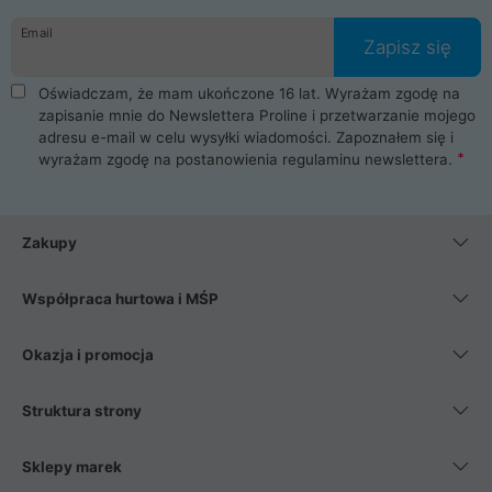
danych osobowych. Dlatego zakup notebooka albo laptopa w
Email
ProLine to czysta przyjemność i pełne bezpieczeństwo.
Zapisz się
Zaopatrzysz się u nas w akcesoria i części komputerowe
takie jak procesory, karty graficzne, płyty główne, pamięci,
Oświadczam, że mam ukończone 16 lat. Wyrażam zgodę na
dyski SSD, M.2 oraz HDD. Nasi pracownicy pomogą Ci wybrać
zapisanie mnie do Newslettera Proline i przetwarzanie mojego
najlepszy zasilacz komputerowy oraz obudowę do komputera.
adresu e-mail w celu wysyłki wiadomości. Zapoznałem się i
Poza komputerami mamy również najlepsze na rynku
wyrażam zgodę na postanowienia
regulaminu newslettera
.
Smartfony takich producentów jak Xiaomi, Apple, Samsung i
Huawei. Jeżeli chcesz, aby Twój komputer pracował cicho,
posiadamy szeroką gamę chłodzenia procesora, oraz ciche
wentylatory. Na koniec mając już to wszystko, możesz
Zakupy
wybrać idealny fotel gamingowy.
Współpraca hurtowa i MŚP
Okazja i promocja
Struktura strony
Sklepy marek