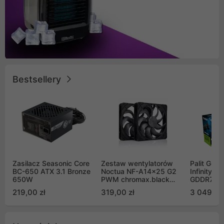
Bestsellery
Zasilacz Seasonic Core
Zestaw wentylatorów
Palit GeF
BC-650 ATX 3.1 Bronze
Noctua NF-A14x25 G2
Infinity 3
650W
PWM chromax.black
GDDR7 DL
Sx2-PP Sterrox 140mm
(NE75070
219,00 zł
319,00 zł
3 049,00
Push Pull (2szt)
GB2050S