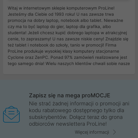
Witaj w internetowym sklepie komputerowym ProLine!
Jesteśmy dla Ciebie od 1993 roku! U nas zawsze trwa
promocja na dobry laptop, notebook albo tablet. Nieważne
czy ma to być laptop do gier, laptop dla grafika, albo
studenta! Jeżeli chcesz kupić dobrego laptopa w atrakcyjnej
cenie, to zapraszamy! U nas zawsze niskie ceny! Znajdzie się
też tablet i notebook do szkoły, tanio w promocji! Firma
ProLine produkuje wysokiej klasy komputery stacjonarne
Cyclone oraz ZenPC. Ponad 97% zamówień realizowane jest
tego samego dnia! Wielu naszych klientów chwali sobie nasze
myszki dla graczy i klawiatury mechaniczne. Posiadamy sieć
sklepów komputerowych na terenie kraju. W większości z
nich możesz odebrać zamówienie bez kosztów transportu.
Posiadamy sklep komputerowy w miastach takich jak
Wrocław, Poznań, Legnica, Katowice, Gliwice, Kalisz, Bytom,
Zapisz się na mega proMOCJE
Trzebnica, Opole. Szybka i profesjonalna obsługa!
Nie strać żadnej informacji o promocji ani
kodu rabatowego dostępnego tylko dla
ProLine to polska firma ze 100% polskim kapitałem. Działamy
subskrybentów. Dołącz teraz do grona
legalnie i płacimy podatki w naszym kraju! Posiadamy siedzibę
odbiorców newslettera ProLine!
główną w Mirkowie oraz salony na terenie kraju. Cała
komunikacja ze sklepem komputerowym ProLine jest
Więcej informacji
szyfrowana za pomocą technologii SSL. Nie sprzedajemy