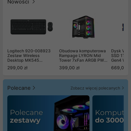
Nowości
Logitech 920-008923
Obudowa komputerowa
Dysk WD 
Zestaw Wireless
Rampage LYRON Mid
SSD 1TB 
Desktop MK545
Tower 7xFan ARGB PWM
Gen4 WD
Advanced
czarna
00CPE0
299,00 zł
399,00 zł
669,00 z
Polecane
Zobacz więcej polecanych