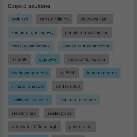
Często szukane
dysk ssd
karta nvidia rtx
obudowa lian li
komputer gamingowy
panele fotowoltaiczne
myszka gamingowa
klawiatura mechaniczna
rtx 5080
gigabyte
zasilacz do laptopa
obudowa aerocool
rtx 5060
kamera neotec
klimator onecool
amd rx 6600
zasilacze seasonic
kingston renegade
serwer qnap
zasilacz ups
wentylator 120mm argb
pasta arctic