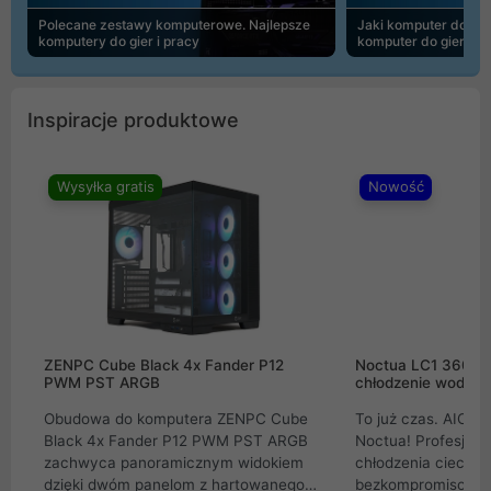
Polecane zestawy komputerowe. Najlepsze
Jaki komputer do 30
komputery do gier i pracy
komputer do gier | 
Inspiracje produktowe
Wysyłka gratis
Nowość
ZENPC Cube Black 4x Fander P12
Noctua LC1 360mm
PWM PST ARGB
chłodzenie wodne 
Obudowa do komputera ZENPC Cube
To już czas. AIO w
Black 4x Fander P12 PWM PST ARGB
Noctua! Profesjon
zachwyca panoramicznym widokiem
chłodzenia cieczą 
dzięki dwóm panelom z hartowanego
bezkompromisowe 