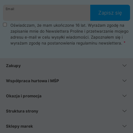
danych osobowych. Dlatego zakup notebooka albo laptopa w
Email
ProLine to czysta przyjemność i pełne bezpieczeństwo.
Zapisz się
Zaopatrzysz się u nas w akcesoria i części komputerowe
takie jak procesory, karty graficzne, płyty główne, pamięci,
Oświadczam, że mam ukończone 16 lat. Wyrażam zgodę na
dyski SSD, M.2 oraz HDD. Nasi pracownicy pomogą Ci wybrać
zapisanie mnie do Newslettera Proline i przetwarzanie mojego
najlepszy zasilacz komputerowy oraz obudowę do komputera.
adresu e-mail w celu wysyłki wiadomości. Zapoznałem się i
Poza komputerami mamy również najlepsze na rynku
wyrażam zgodę na postanowienia
regulaminu newslettera
.
Smartfony takich producentów jak Xiaomi, Apple, Samsung i
Huawei. Jeżeli chcesz, aby Twój komputer pracował cicho,
posiadamy szeroką gamę chłodzenia procesora, oraz ciche
wentylatory. Na koniec mając już to wszystko, możesz
Zakupy
wybrać idealny fotel gamingowy.
Współpraca hurtowa i MŚP
Okazja i promocja
Struktura strony
Sklepy marek