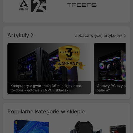
Artykuły
Zobacz więcej artykułów
Komputery z gwarancją 36 miesięcy door-
Gotowy PC czy skład
to-door - gotowe ZENPC i składaki
opłaca?
Popularne kategorie w sklepie