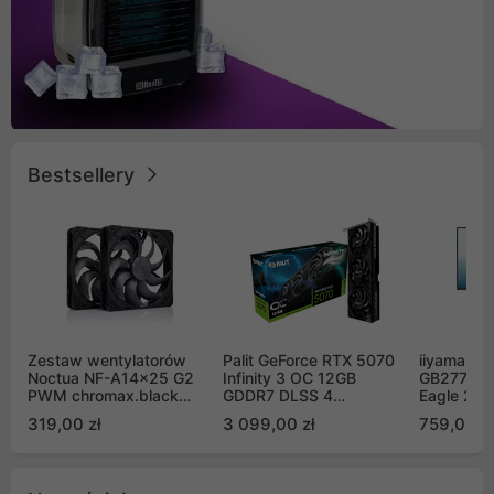
Bestsellery
Zestaw wentylatorów
Palit GeForce RTX 5070
iiyama G-
Noctua NF-A14x25 G2
Infinity 3 OC 12GB
GB2771QS
PWM chromax.black
GDDR7 DLSS 4
Eagle 27"
Sx2-PP Sterrox 140mm
(NE75070S19K9-
200Hz
319,00 zł
3 099,00 zł
759,00 zł
Push Pull (2szt)
GB2050S)