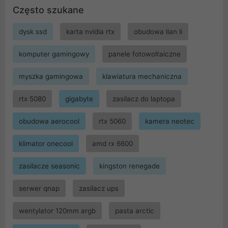
Często szukane
dysk ssd
karta nvidia rtx
obudowa lian li
komputer gamingowy
panele fotowoltaiczne
myszka gamingowa
klawiatura mechaniczna
rtx 5080
gigabyte
zasilacz do laptopa
obudowa aerocool
rtx 5060
kamera neotec
klimator onecool
amd rx 6600
zasilacze seasonic
kingston renegade
serwer qnap
zasilacz ups
wentylator 120mm argb
pasta arctic