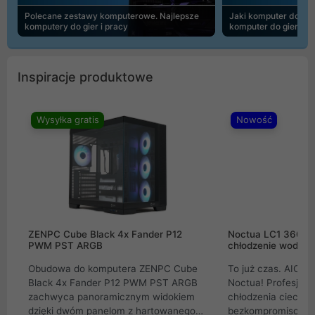
Polecane zestawy komputerowe. Najlepsze
Jaki komputer do 30
komputery do gier i pracy
komputer do gier | 
Inspiracje produktowe
Wysyłka gratis
Nowość
ZENPC Cube Black 4x Fander P12
Noctua LC1 360mm
PWM PST ARGB
chłodzenie wodne 
Obudowa do komputera ZENPC Cube
To już czas. AIO w
Black 4x Fander P12 PWM PST ARGB
Noctua! Profesjon
zachwyca panoramicznym widokiem
chłodzenia cieczą 
dzięki dwóm panelom z hartowanego
bezkompromisowe 