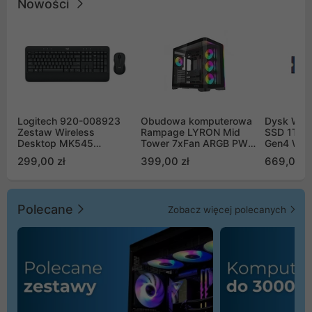
Nowości
Logitech 920-008923
Obudowa komputerowa
Dysk WD 
Zestaw Wireless
Rampage LYRON Mid
SSD 1TB 
Desktop MK545
Tower 7xFan ARGB PWM
Gen4 WD
Advanced
czarna
00CPE0
299,00 zł
399,00 zł
669,00 z
Polecane
Zobacz więcej polecanych