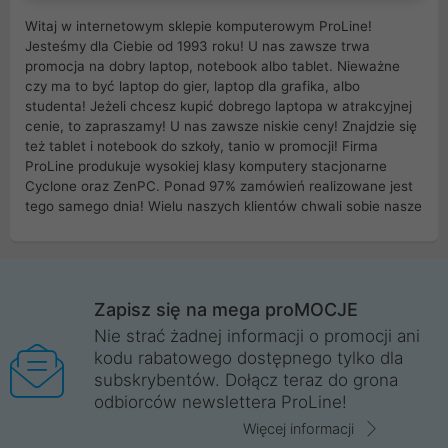
Witaj w internetowym sklepie komputerowym ProLine!
Jesteśmy dla Ciebie od 1993 roku! U nas zawsze trwa
promocja na dobry laptop, notebook albo tablet. Nieważne
czy ma to być laptop do gier, laptop dla grafika, albo
studenta! Jeżeli chcesz kupić dobrego laptopa w atrakcyjnej
cenie, to zapraszamy! U nas zawsze niskie ceny! Znajdzie się
też tablet i notebook do szkoły, tanio w promocji! Firma
ProLine produkuje wysokiej klasy komputery stacjonarne
Cyclone oraz ZenPC. Ponad 97% zamówień realizowane jest
tego samego dnia! Wielu naszych klientów chwali sobie nasze
myszki dla graczy i klawiatury mechaniczne. Posiadamy sieć
sklepów komputerowych na terenie kraju. W większości z
nich możesz odebrać zamówienie bez kosztów transportu.
Posiadamy sklep komputerowy w miastach takich jak
Wrocław, Poznań, Legnica, Katowice, Gliwice, Kalisz, Bytom,
Zapisz się na mega proMOCJE
Trzebnica, Opole. Szybka i profesjonalna obsługa!
Nie strać żadnej informacji o promocji ani
kodu rabatowego dostępnego tylko dla
ProLine to polska firma ze 100% polskim kapitałem. Działamy
subskrybentów. Dołącz teraz do grona
legalnie i płacimy podatki w naszym kraju! Posiadamy siedzibę
odbiorców newslettera ProLine!
główną w Mirkowie oraz salony na terenie kraju. Cała
komunikacja ze sklepem komputerowym ProLine jest
Więcej informacji
szyfrowana za pomocą technologii SSL. Nie sprzedajemy