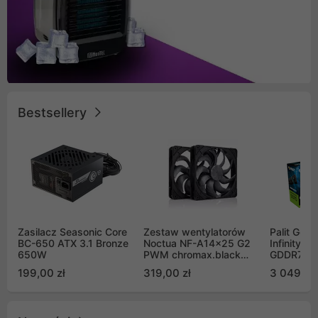
Bestsellery
Zasilacz Seasonic Core
Zestaw wentylatorów
Palit GeF
BC-650 ATX 3.1 Bronze
Noctua NF-A14x25 G2
Infinity 3
650W
PWM chromax.black
GDDR7 DL
Sx2-PP Sterrox 140mm
(NE75070
199,00 zł
319,00 zł
3 049,00
Push Pull (2szt)
GB2050S