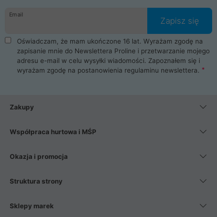
danych osobowych. Dlatego zakup notebooka albo laptopa w
Email
ProLine to czysta przyjemność i pełne bezpieczeństwo.
Zapisz się
Zaopatrzysz się u nas w akcesoria i części komputerowe
takie jak procesory, karty graficzne, płyty główne, pamięci,
Oświadczam, że mam ukończone 16 lat. Wyrażam zgodę na
dyski SSD, M.2 oraz HDD. Nasi pracownicy pomogą Ci wybrać
zapisanie mnie do Newslettera Proline i przetwarzanie mojego
najlepszy zasilacz komputerowy oraz obudowę do komputera.
adresu e-mail w celu wysyłki wiadomości. Zapoznałem się i
Poza komputerami mamy również najlepsze na rynku
wyrażam zgodę na postanowienia
regulaminu newslettera
.
Smartfony takich producentów jak Xiaomi, Apple, Samsung i
Huawei. Jeżeli chcesz, aby Twój komputer pracował cicho,
posiadamy szeroką gamę chłodzenia procesora, oraz ciche
wentylatory. Na koniec mając już to wszystko, możesz
Zakupy
wybrać idealny fotel gamingowy.
Współpraca hurtowa i MŚP
Okazja i promocja
Struktura strony
Sklepy marek