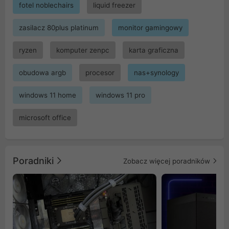
fotel noblechairs
liquid freezer
zasilacz 80plus platinum
monitor gamingowy
ryzen
komputer zenpc
karta graficzna
obudowa argb
procesor
nas+synology
windows 11 home
windows 11 pro
microsoft office
Poradniki
Zobacz więcej poradników