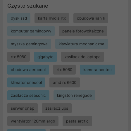
Często szukane
dysk ssd
karta nvidia rtx
obudowa lian li
komputer gamingowy
panele fotowoltaiczne
myszka gamingowa
klawiatura mechaniczna
rtx 5080
gigabyte
zasilacz do laptopa
obudowa aerocool
rtx 5060
kamera neotec
klimator onecool
amd rx 6600
zasilacze seasonic
kingston renegade
serwer qnap
zasilacz ups
wentylator 120mm argb
pasta arctic