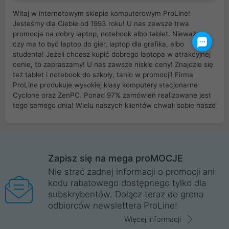
Witaj w internetowym sklepie komputerowym ProLine!
Jesteśmy dla Ciebie od 1993 roku! U nas zawsze trwa
promocja na dobry laptop, notebook albo tablet. Nieważne
czy ma to być laptop do gier, laptop dla grafika, albo
studenta! Jeżeli chcesz kupić dobrego laptopa w atrakcyjnej
cenie, to zapraszamy! U nas zawsze niskie ceny! Znajdzie się
też tablet i notebook do szkoły, tanio w promocji! Firma
ProLine produkuje wysokiej klasy komputery stacjonarne
Cyclone oraz ZenPC. Ponad 97% zamówień realizowane jest
tego samego dnia! Wielu naszych klientów chwali sobie nasze
myszki dla graczy i klawiatury mechaniczne. Posiadamy sieć
sklepów komputerowych na terenie kraju. W większości z
nich możesz odebrać zamówienie bez kosztów transportu.
Posiadamy sklep komputerowy w miastach takich jak
Wrocław, Poznań, Legnica, Katowice, Gliwice, Kalisz, Bytom,
Zapisz się na mega proMOCJE
Trzebnica, Opole. Szybka i profesjonalna obsługa!
Nie strać żadnej informacji o promocji ani
kodu rabatowego dostępnego tylko dla
ProLine to polska firma ze 100% polskim kapitałem. Działamy
subskrybentów. Dołącz teraz do grona
legalnie i płacimy podatki w naszym kraju! Posiadamy siedzibę
odbiorców newslettera ProLine!
główną w Mirkowie oraz salony na terenie kraju. Cała
komunikacja ze sklepem komputerowym ProLine jest
Więcej informacji
szyfrowana za pomocą technologii SSL. Nie sprzedajemy