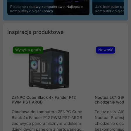
Polecane zestawy komputerowe. Najlepsze
Jaki komputer do 30
komputery do gier i pracy
komputer do gier | 
Inspiracje produktowe
Wysyłka gratis
Nowość
ZENPC Cube Black 4x Fander P12
Noctua LC1 360mm
PWM PST ARGB
chłodzenie wodne 
Obudowa do komputera ZENPC Cube
To już czas. AIO w
Black 4x Fander P12 PWM PST ARGB
Noctua! Profesjon
zachwyca panoramicznym widokiem
chłodzenia cieczą 
dzięki dwóm panelom z hartowanego
bezkompromisowe 