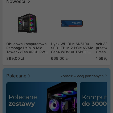
Nowości
Obudowa komputerowa
Dysk WD Blue SN5100
Volt 3SR
Rampage LYRON Mid
SSD 1TB M.2 PCIe NVMe
przetworn
Tower 7xFan ARGB PWM
Gen4 WDS100T5B0E-
Green Boo
czarna
00CPE0
Sinus Byp
399,00 zł
669,00 zł
1 599,00 
Polecane
Zobacz więcej polecanych