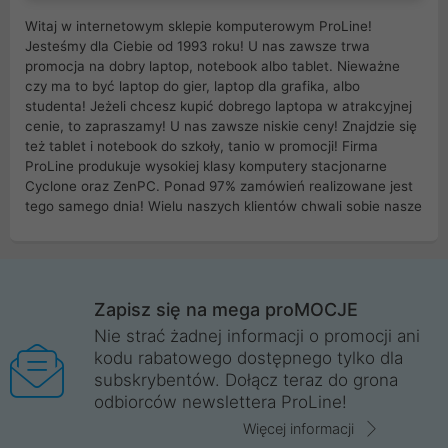
Witaj w internetowym sklepie komputerowym ProLine!
Jesteśmy dla Ciebie od 1993 roku! U nas zawsze trwa
promocja na dobry laptop, notebook albo tablet. Nieważne
czy ma to być laptop do gier, laptop dla grafika, albo
studenta! Jeżeli chcesz kupić dobrego laptopa w atrakcyjnej
cenie, to zapraszamy! U nas zawsze niskie ceny! Znajdzie się
też tablet i notebook do szkoły, tanio w promocji! Firma
ProLine produkuje wysokiej klasy komputery stacjonarne
Cyclone oraz ZenPC. Ponad 97% zamówień realizowane jest
tego samego dnia! Wielu naszych klientów chwali sobie nasze
myszki dla graczy i klawiatury mechaniczne. Posiadamy sieć
sklepów komputerowych na terenie kraju. W większości z
nich możesz odebrać zamówienie bez kosztów transportu.
Posiadamy sklep komputerowy w miastach takich jak
Wrocław, Poznań, Legnica, Katowice, Gliwice, Kalisz, Bytom,
Zapisz się na mega proMOCJE
Trzebnica, Opole. Szybka i profesjonalna obsługa!
Nie strać żadnej informacji o promocji ani
kodu rabatowego dostępnego tylko dla
ProLine to polska firma ze 100% polskim kapitałem. Działamy
subskrybentów. Dołącz teraz do grona
legalnie i płacimy podatki w naszym kraju! Posiadamy siedzibę
odbiorców newslettera ProLine!
główną w Mirkowie oraz salony na terenie kraju. Cała
komunikacja ze sklepem komputerowym ProLine jest
Więcej informacji
szyfrowana za pomocą technologii SSL. Nie sprzedajemy