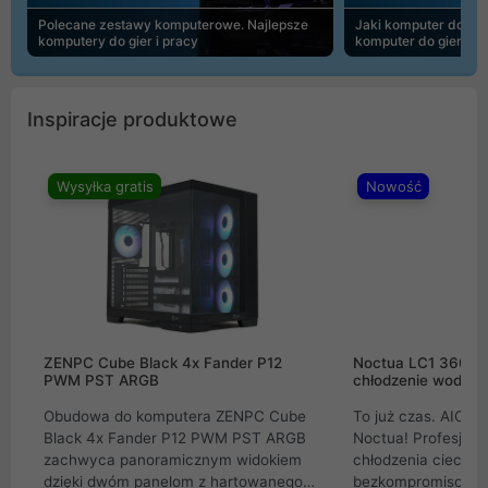
Polecane zestawy komputerowe. Najlepsze
Jaki komputer do 30
komputery do gier i pracy
komputer do gier | 
Inspiracje produktowe
Wysyłka gratis
Nowość
ZENPC Cube Black 4x Fander P12
Noctua LC1 360mm
PWM PST ARGB
chłodzenie wodne 
Obudowa do komputera ZENPC Cube
To już czas. AIO w
Black 4x Fander P12 PWM PST ARGB
Noctua! Profesjon
zachwyca panoramicznym widokiem
chłodzenia cieczą 
dzięki dwóm panelom z hartowanego
bezkompromisowe 