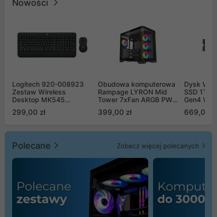
Nowości
Logitech 920-008923
Obudowa komputerowa
Dysk WD 
Zestaw Wireless
Rampage LYRON Mid
SSD 1TB 
Desktop MK545
Tower 7xFan ARGB PWM
Gen4 WD
Advanced
czarna
00CPE0
299,00 zł
399,00 zł
669,00 z
Polecane
Zobacz więcej polecanych