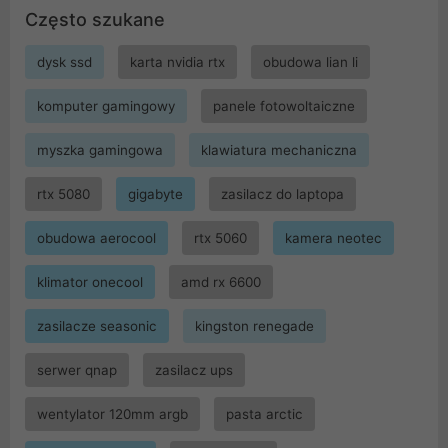
Często szukane
dysk ssd
karta nvidia rtx
obudowa lian li
komputer gamingowy
panele fotowoltaiczne
myszka gamingowa
klawiatura mechaniczna
rtx 5080
gigabyte
zasilacz do laptopa
obudowa aerocool
rtx 5060
kamera neotec
klimator onecool
amd rx 6600
zasilacze seasonic
kingston renegade
serwer qnap
zasilacz ups
wentylator 120mm argb
pasta arctic