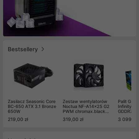
Bestsellery
Zasilacz Seasonic Core
Zestaw wentylatorów
Palit GeF
BC-650 ATX 3.1 Bronze
Noctua NF-A14x25 G2
Infinity 3
650W
PWM chromax.black
GDDR7 DL
Sx2-PP Sterrox 140mm
(NE75070
219,00 zł
319,00 zł
3 099,00
Push Pull (2szt)
GB2050S