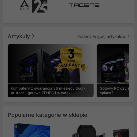
Artykuły
Zobacz więcej artykułów
Komputery z gwarancją 36 miesięcy door-
Gotowy PC czy skład
to-door - gotowe ZENPC i składaki
opłaca?
Popularne kategorie w sklepie