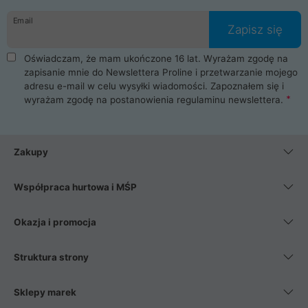
danych osobowych. Dlatego zakup notebooka albo laptopa w
Email
ProLine to czysta przyjemność i pełne bezpieczeństwo.
Zapisz się
Zaopatrzysz się u nas w akcesoria i części komputerowe
takie jak procesory, karty graficzne, płyty główne, pamięci,
Oświadczam, że mam ukończone 16 lat. Wyrażam zgodę na
dyski SSD, M.2 oraz HDD. Nasi pracownicy pomogą Ci wybrać
zapisanie mnie do Newslettera Proline i przetwarzanie mojego
najlepszy zasilacz komputerowy oraz obudowę do komputera.
adresu e-mail w celu wysyłki wiadomości. Zapoznałem się i
Poza komputerami mamy również najlepsze na rynku
wyrażam zgodę na postanowienia
regulaminu newslettera
.
Smartfony takich producentów jak Xiaomi, Apple, Samsung i
Huawei. Jeżeli chcesz, aby Twój komputer pracował cicho,
posiadamy szeroką gamę chłodzenia procesora, oraz ciche
wentylatory. Na koniec mając już to wszystko, możesz
Zakupy
wybrać idealny fotel gamingowy.
Współpraca hurtowa i MŚP
Okazja i promocja
Struktura strony
Sklepy marek