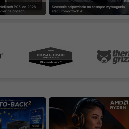
udełkach PS5: od 2028
Seasonic odpowiada na rosnące wymagania
gier na płytach
stacji roboczych AI