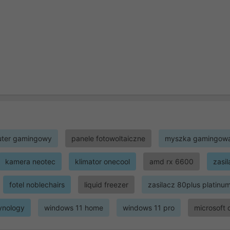
ter gamingowy
panele fotowoltaiczne
myszka gamingow
kamera neotec
klimator onecool
amd rx 6600
zasi
fotel noblechairs
liquid freezer
zasilacz 80plus platinu
ynology
windows 11 home
windows 11 pro
microsoft 