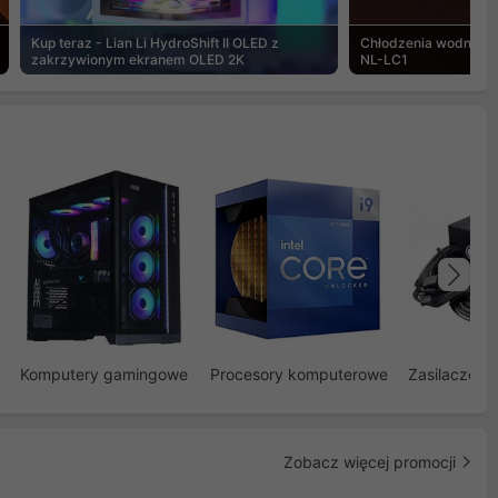
Kup teraz - Lian Li HydroShift II OLED z
Chłodzenia wodne Noc
zakrzywionym ekranem OLED 2K
NL-LC1
Na
Komputery gamingowe
Procesory komputerowe
Zasilacze d
Zobacz więcej promocji