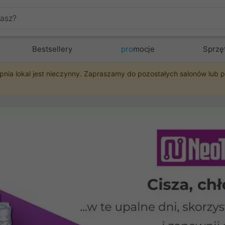
Bestsellery
pro
mocje
Sprzę
pnia lokal jest nieczynny. Zapraszamy do pozostałych salonów lub