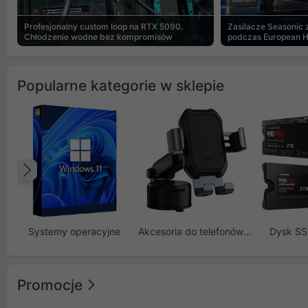
Profesjonalny custom loop na RTX 5090.
Zasilacze Seasonic
Chłodzenie wodne bez kompromisów
podczas European 
Popularne kategorie w sklepie
Poprzedni
Systemy operacyjne
Akcesoria do telefonów GSM
Dysk S
Promocje