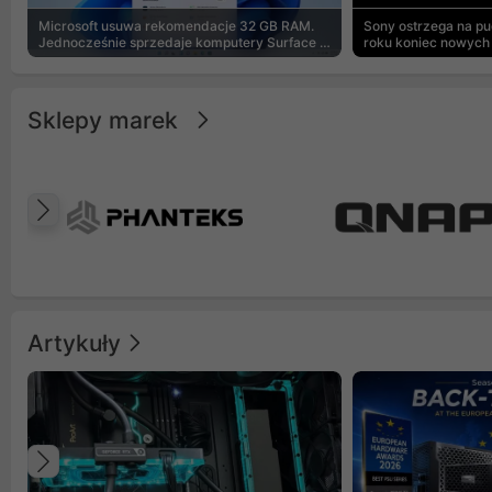
Microsoft usuwa rekomendacje 32 GB RAM.
Sony ostrzega na p
Jednocześnie sprzedaje komputery Surface z
roku koniec nowych 
8 GB
Sklepy marek
Poprzedni
Artykuły
Poprzedni