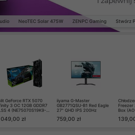
udio
NeoTEC Solar 475W
ZENPC Gaming
Stwórz 
lit GeForce RTX 5070
iiyama G-Master
Chłodzen
finity 3 OC 12GB GDDR7
GB2771QSU-B1 Red Eagle
Freezer 
LSS 4 (NE75070S19K9-
27" QHD IPS 200Hz
Box (A
B2050S)
 049,00 zł
759,00 zł
139,00