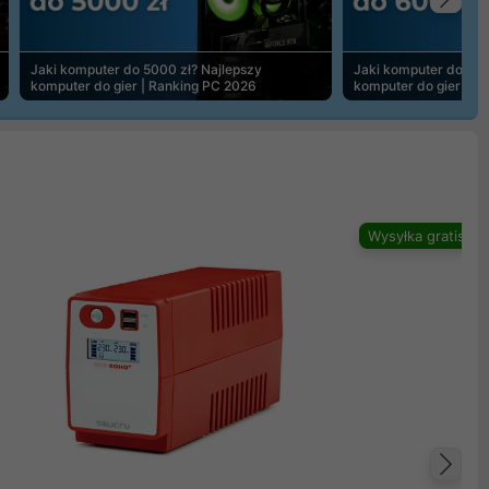
Na
Jaki komputer do 5000 zł? Najlepszy
Jaki komputer do 600
komputer do gier | Ranking PC 2026
komputer do gier | R
Wysyłka gratis
Na