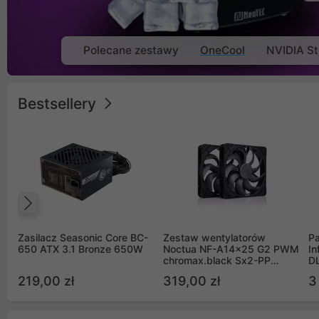
Polecane zestawy
OneCool
NVIDIA St
Bestsellery
Poprzedni
Zasilacz Seasonic Core BC-
Zestaw wentylatorów
Pa
650 ATX 3.1 Bronze 650W
Noctua NF-A14x25 G2 PWM
In
chromax.black Sx2-PP
D
Sterrox 140mm Push Pull
G
219,00 zł
319,00 zł
3
(2szt)