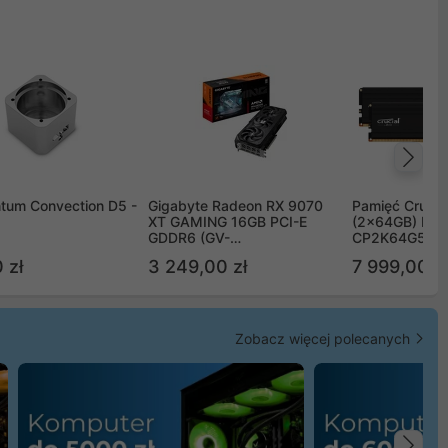
Na
tum Convection D5 -
Gigabyte Radeon RX 9070
Pamięć Crucia
XT GAMING 16GB PCI-E
(2x64GB) DD
GDDR6 (GV-
CP2K64G56C
R9070XTGAMING-16GD)
 zł
3 249,00 zł
7 999,00 zł
Zobacz więcej polecanych