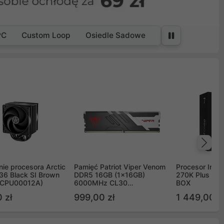
PC
Custom Loop
Osiedle Sadowe
Na
ie procesora Arctic
Pamięć Patriot Viper Venom
Procesor Intel 
36 Black SI Brown
DDR5 16GB (1x16GB)
270K Plus 5.
OCPU00012A)
6000MHz CL30
BOX
PVV516G60C30
 zł
999,00 zł
1 449,00 z