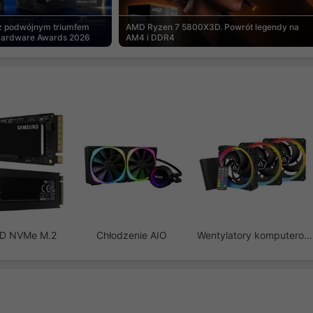
 z podwójnym triumfem
AMD Ryzen 7 5800X3D. Powrót legendy na
Hardware Awards 2026
AM4 i DDR4
SD NVMe M.2
Chłodzenie AIO
Wentylatory komputerowe