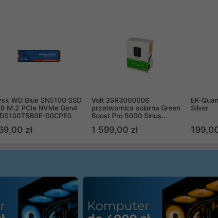
ysk WD Blue SN5100 SSD
Volt 3SR3000006
EK-Quan
TB M.2 PCIe NVMe Gen4
przetwornica solarna Green
Silver
DS100T5B0E-00CPE0
Boost Pro 5000 Sinus
Bypass
69,00 zł
1 599,00 zł
199,00