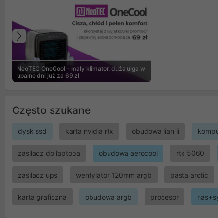
Poprzedni
NeoTEC OneCool - mały klimator, duża ulga w
upalne dni już za 69 zł
Często szukane
dysk ssd
karta nvidia rtx
obudowa lian li
kompu
zasilacz do laptopa
obudowa aerocool
rtx 5060
zasilacz ups
wentylator 120mm argb
pasta arctic
karta graficzna
obudowa argb
procesor
nas+s