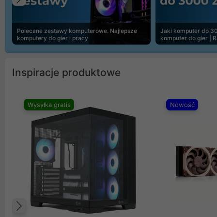
Poprzedni
Polecane zestawy komputerowe. Najlepsze
Jaki komputer do 30
komputery do gier i pracy
komputer do gier | 
Inspiracje produktowe
Wysyłka gratis
Nowość
Poprzedni