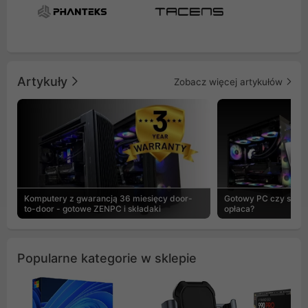
Artykuły
Zobacz więcej artykułów
Komputery z gwarancją 36 miesięcy door-
Gotowy PC czy skład
to-door - gotowe ZENPC i składaki
opłaca?
Popularne kategorie w sklepie