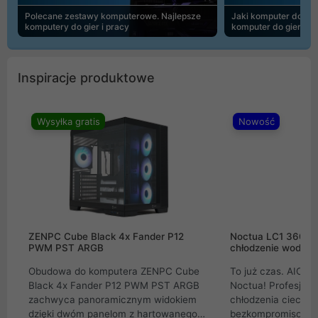
Polecane zestawy komputerowe. Najlepsze
Jaki komputer do 30
komputery do gier i pracy
komputer do gier | 
Inspiracje produktowe
Wysyłka gratis
Nowość
ZENPC Cube Black 4x Fander P12
Noctua LC1 360mm
PWM PST ARGB
chłodzenie wodne 
Obudowa do komputera ZENPC Cube
To już czas. AIO w
Black 4x Fander P12 PWM PST ARGB
Noctua! Profesjon
zachwyca panoramicznym widokiem
chłodzenia cieczą 
dzięki dwóm panelom z hartowanego
bezkompromisowe 