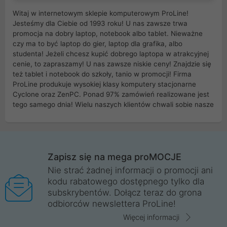
Witaj w internetowym sklepie komputerowym ProLine!
Jesteśmy dla Ciebie od 1993 roku! U nas zawsze trwa
promocja na dobry laptop, notebook albo tablet. Nieważne
czy ma to być laptop do gier, laptop dla grafika, albo
studenta! Jeżeli chcesz kupić dobrego laptopa w atrakcyjnej
cenie, to zapraszamy! U nas zawsze niskie ceny! Znajdzie się
też tablet i notebook do szkoły, tanio w promocji! Firma
ProLine produkuje wysokiej klasy komputery stacjonarne
Cyclone oraz ZenPC. Ponad 97% zamówień realizowane jest
tego samego dnia! Wielu naszych klientów chwali sobie nasze
myszki dla graczy i klawiatury mechaniczne. Posiadamy sieć
sklepów komputerowych na terenie kraju. W większości z
nich możesz odebrać zamówienie bez kosztów transportu.
Posiadamy sklep komputerowy w miastach takich jak
Wrocław, Poznań, Legnica, Katowice, Gliwice, Kalisz, Bytom,
Zapisz się na mega proMOCJE
Trzebnica, Opole. Szybka i profesjonalna obsługa!
Nie strać żadnej informacji o promocji ani
kodu rabatowego dostępnego tylko dla
ProLine to polska firma ze 100% polskim kapitałem. Działamy
subskrybentów. Dołącz teraz do grona
legalnie i płacimy podatki w naszym kraju! Posiadamy siedzibę
odbiorców newslettera ProLine!
główną w Mirkowie oraz salony na terenie kraju. Cała
komunikacja ze sklepem komputerowym ProLine jest
Więcej informacji
szyfrowana za pomocą technologii SSL. Nie sprzedajemy