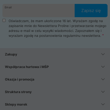
danych osobowych. Dlatego zakup notebooka albo laptopa w
Email
ProLine to czysta przyjemność i pełne bezpieczeństwo.
Zapisz się
Zaopatrzysz się u nas w akcesoria i części komputerowe
takie jak procesory, karty graficzne, płyty główne, pamięci,
Oświadczam, że mam ukończone 16 lat. Wyrażam zgodę na
dyski SSD, M.2 oraz HDD. Nasi pracownicy pomogą Ci wybrać
zapisanie mnie do Newslettera Proline i przetwarzanie mojego
najlepszy zasilacz komputerowy oraz obudowę do komputera.
adresu e-mail w celu wysyłki wiadomości. Zapoznałem się i
Poza komputerami mamy również najlepsze na rynku
wyrażam zgodę na postanowienia
regulaminu newslettera
.
Smartfony takich producentów jak Xiaomi, Apple, Samsung i
Huawei. Jeżeli chcesz, aby Twój komputer pracował cicho,
posiadamy szeroką gamę chłodzenia procesora, oraz ciche
wentylatory. Na koniec mając już to wszystko, możesz
Zakupy
wybrać idealny fotel gamingowy.
Współpraca hurtowa i MŚP
Okazja i promocja
Struktura strony
Sklepy marek