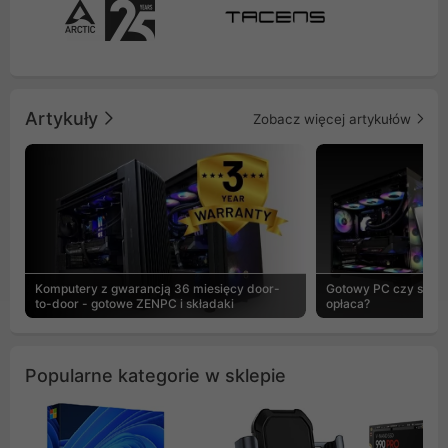
Artykuły
Zobacz więcej artykułów
Komputery z gwarancją 36 miesięcy door-
Gotowy PC czy skład
to-door - gotowe ZENPC i składaki
opłaca?
Popularne kategorie w sklepie