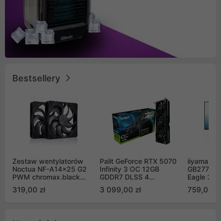
Bestsellery
Zestaw wentylatorów
Palit GeForce RTX 5070
iiyama G-
Noctua NF-A14x25 G2
Infinity 3 OC 12GB
GB2771QS
PWM chromax.black
GDDR7 DLSS 4
Eagle 27"
Sx2-PP Sterrox 140mm
(NE75070S19K9-
200Hz
319,00 zł
3 099,00 zł
759,00 zł
Push Pull (2szt)
GB2050S)