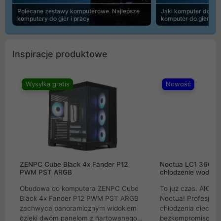
Polecane zestawy komputerowe. Najlepsze
Jaki komputer do 30
komputery do gier i pracy
komputer do gier | 
Inspiracje produktowe
Wysyłka gratis
Nowość
ZENPC Cube Black 4x Fander P12
Noctua LC1 360mm
PWM PST ARGB
chłodzenie wodne 
Obudowa do komputera ZENPC Cube
To już czas. AIO w
Black 4x Fander P12 PWM PST ARGB
Noctua! Profesjon
zachwyca panoramicznym widokiem
chłodzenia cieczą 
dzięki dwóm panelom z hartowanego
bezkompromisowe 