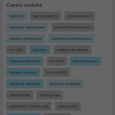
Często szukane
dysk ssd
karta nvidia rtx
obudowa lian li
komputer gamingowy
panele fotowoltaiczne
myszka gamingowa
klawiatura mechaniczna
rtx 5080
gigabyte
zasilacz do laptopa
obudowa aerocool
rtx 5060
kamera neotec
klimator onecool
amd rx 6600
zasilacze seasonic
kingston renegade
serwer qnap
zasilacz ups
wentylator 120mm argb
pasta arctic