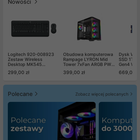
Nowości
Logitech 920-008923
Obudowa komputerowa
Dysk WD 
Zestaw Wireless
Rampage LYRON Mid
SSD 1TB 
Desktop MK545
Tower 7xFan ARGB PWM
Gen4 WD
Advanced
czarna
00CPE0
299,00 zł
399,00 zł
669,00 z
Polecane
Zobacz więcej polecanych