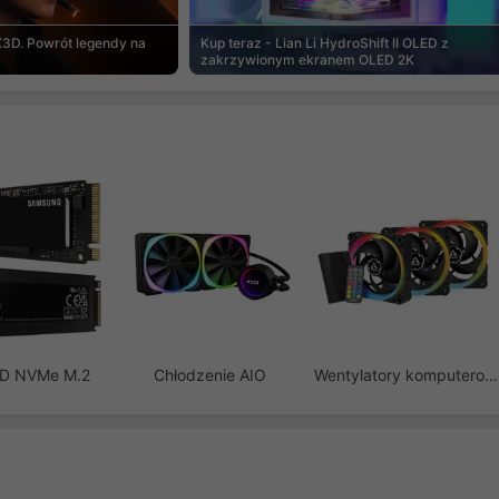
3D. Powrót legendy na
Kup teraz - Lian Li HydroShift II OLED z
zakrzywionym ekranem OLED 2K
SD NVMe M.2
Chłodzenie AIO
Wentylatory komputerowe