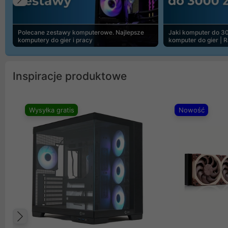
Poprzedni
Polecane zestawy komputerowe. Najlepsze
Jaki komputer do 30
komputery do gier i pracy
komputer do gier | 
Inspiracje produktowe
Wysyłka gratis
Nowość
Poprzedni