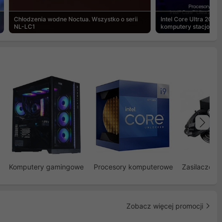
Chłodzenia wodne Noctua. Wszystko o serii
Intel Core Ultra 200S
NL-LC1
komputery stacjonar
Na
Komputery gamingowe
Procesory komputerowe
Zasilacze d
Zobacz więcej promocji