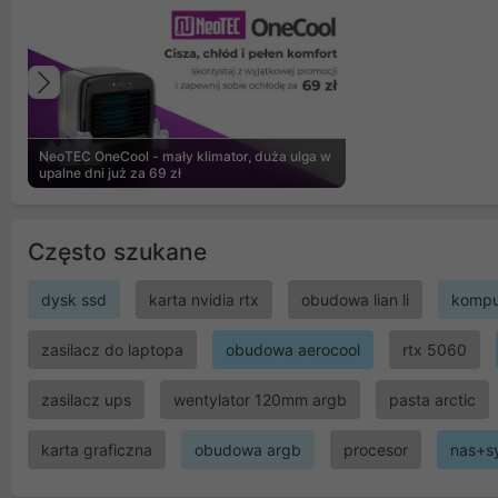
Poprzedni
NeoTEC OneCool - mały klimator, duża ulga w
upalne dni już za 69 zł
Często szukane
dysk ssd
karta nvidia rtx
obudowa lian li
kompu
zasilacz do laptopa
obudowa aerocool
rtx 5060
zasilacz ups
wentylator 120mm argb
pasta arctic
karta graficzna
obudowa argb
procesor
nas+s