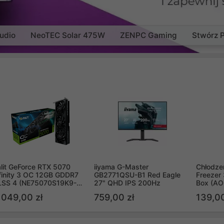
udio
NeoTEC Solar 475W
ZENPC Gaming
Stwórz 
lit GeForce RTX 5070
iiyama G-Master
Chłodzen
finity 3 OC 12GB GDDR7
GB2771QSU-B1 Red Eagle
Freezer 
LSS 4 (NE75070S19K9-
27" QHD IPS 200Hz
Box (A
B2050S)
 049,00 zł
759,00 zł
139,00