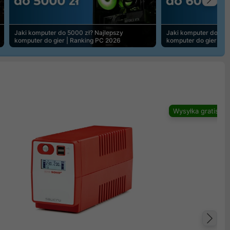
Na
Jaki komputer do 5000 zł? Najlepszy
Jaki komputer do 600
komputer do gier | Ranking PC 2026
komputer do gier | R
Wysyłka gratis
Na