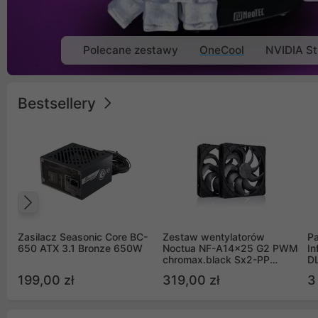
Polecane zestawy
OneCool
NVIDIA St
Bestsellery
Poprzedni
Zasilacz Seasonic Core BC-
Zestaw wentylatorów
Pa
650 ATX 3.1 Bronze 650W
Noctua NF-A14x25 G2 PWM
In
chromax.black Sx2-PP
D
Sterrox 140mm Push Pull
G
199,00 zł
319,00 zł
3
(2szt)