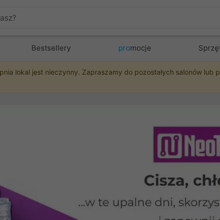
Bestsellery
pro
mocje
Sprzę
pnia lokal jest nieczynny. Zapraszamy do pozostałych salonów lub