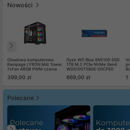
Nowości
Poprzedni
Obudowa komputerowa
Dysk WD Blue SN5100 SSD
V
Rampage LYRON Mid Tower
1TB M.2 PCIe NVMe Gen4
pr
7xFan ARGB PWM czarna
WDS100T5B0E-00CPE0
Bo
B
399,00 zł
669,00 zł
1
Polecane