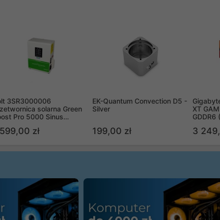
olt 3SR3000006
EK-Quantum Convection D5 -
Gigabyt
zetwornica solarna Green
Silver
XT GAMI
ost Pro 5000 Sinus
GDDR6 
ypass
R9070X
 599,00 zł
199,00 zł
3 249,