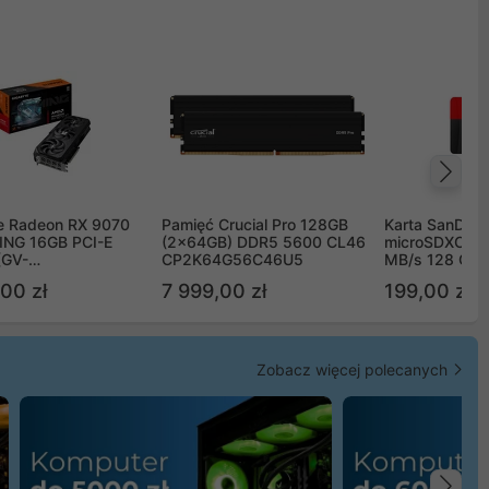
Na
e Radeon RX 9070
Pamięć Crucial Pro 128GB
Karta SanDisk
NG 16GB PCI-E
(2x64GB) DDR5 5600 CL46
microSDXC UH
(GV-
CP2K64G56C46U5
MB/s 128 GB
TGAMING-16GD)
00 zł
7 999,00 zł
199,00 zł
Zobacz więcej polecanych