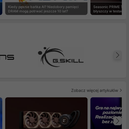
Kiedy pęknie bańka AI? Niedobory pamięci
Seasonic PRIME TX-1
DRAM mogą potrwać jeszcze 10 lat?
błyszczy w testach 
Na
Zobacz więcej artykułów
Na