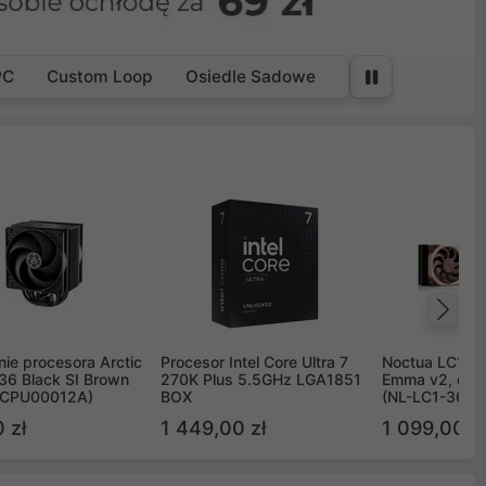
PC
Custom Loop
Osiedle Sadowe
Na
ie procesora Arctic
Procesor Intel Core Ultra 7
Noctua LC1 3
36 Black SI Brown
270K Plus 5.5GHz LGA1851
Emma v2, chł
OCPU00012A)
BOX
(NL-LC1-36)
 zł
1 449,00 zł
1 099,00 zł