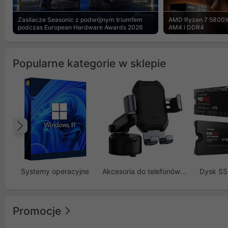
Zasilacze Seasonic z podwójnym triumfem
AMD Ryzen 7 5800X
podczas European Hardware Awards 2026
AM4 i DDR4
Popularne kategorie w sklepie
Poprzedni
Systemy operacyjne
Akcesoria do telefonów GSM
Dysk S
Promocje