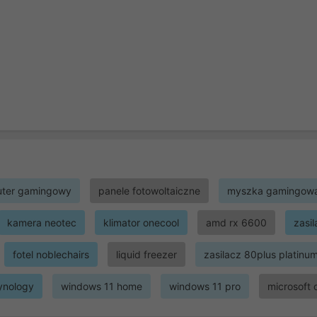
ter gamingowy
panele fotowoltaiczne
myszka gamingow
kamera neotec
klimator onecool
amd rx 6600
zasi
fotel noblechairs
liquid freezer
zasilacz 80plus platinu
ynology
windows 11 home
windows 11 pro
microsoft 