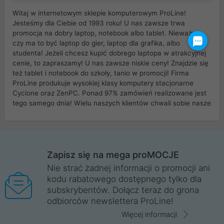
Witaj w internetowym sklepie komputerowym ProLine!
Jesteśmy dla Ciebie od 1993 roku! U nas zawsze trwa
promocja na dobry laptop, notebook albo tablet. Nieważne
czy ma to być laptop do gier, laptop dla grafika, albo
studenta! Jeżeli chcesz kupić dobrego laptopa w atrakcyjnej
cenie, to zapraszamy! U nas zawsze niskie ceny! Znajdzie się
też tablet i notebook do szkoły, tanio w promocji! Firma
ProLine produkuje wysokiej klasy komputery stacjonarne
Cyclone oraz ZenPC. Ponad 97% zamówień realizowane jest
tego samego dnia! Wielu naszych klientów chwali sobie nasze
myszki dla graczy i klawiatury mechaniczne. Posiadamy sieć
sklepów komputerowych na terenie kraju. W większości z
nich możesz odebrać zamówienie bez kosztów transportu.
Posiadamy sklep komputerowy w miastach takich jak
Wrocław, Poznań, Legnica, Katowice, Gliwice, Kalisz, Bytom,
Zapisz się na mega proMOCJE
Trzebnica, Opole. Szybka i profesjonalna obsługa!
Nie strać żadnej informacji o promocji ani
kodu rabatowego dostępnego tylko dla
ProLine to polska firma ze 100% polskim kapitałem. Działamy
subskrybentów. Dołącz teraz do grona
legalnie i płacimy podatki w naszym kraju! Posiadamy siedzibę
odbiorców newslettera ProLine!
główną w Mirkowie oraz salony na terenie kraju. Cała
komunikacja ze sklepem komputerowym ProLine jest
Więcej informacji
szyfrowana za pomocą technologii SSL. Nie sprzedajemy