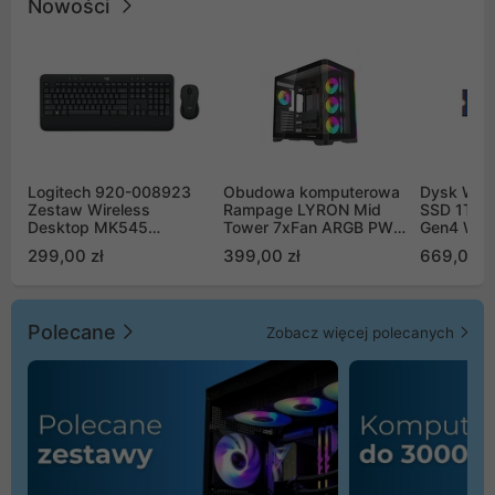
Nowości
Logitech 920-008923
Obudowa komputerowa
Dysk WD 
Zestaw Wireless
Rampage LYRON Mid
SSD 1TB 
Desktop MK545
Tower 7xFan ARGB PWM
Gen4 WD
Advanced
czarna
00CPE0
299,00 zł
399,00 zł
669,00 z
Polecane
Zobacz więcej polecanych