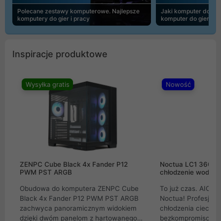
Polecane zestawy komputerowe. Najlepsze
Jaki komputer do 30
komputery do gier i pracy
komputer do gier | 
Inspiracje produktowe
Wysyłka gratis
Nowość
ZENPC Cube Black 4x Fander P12
Noctua LC1 360mm
PWM PST ARGB
chłodzenie wodne 
Obudowa do komputera ZENPC Cube
To już czas. AIO w
Black 4x Fander P12 PWM PST ARGB
Noctua! Profesjon
zachwyca panoramicznym widokiem
chłodzenia cieczą 
dzięki dwóm panelom z hartowanego
bezkompromisowe 