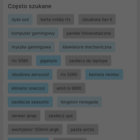
Często szukane
dysk ssd
karta nvidia rtx
obudowa lian li
komputer gamingowy
panele fotowoltaiczne
myszka gamingowa
klawiatura mechaniczna
rtx 5080
gigabyte
zasilacz do laptopa
obudowa aerocool
rtx 5060
kamera neotec
klimator onecool
amd rx 6600
zasilacze seasonic
kingston renegade
serwer qnap
zasilacz ups
wentylator 120mm argb
pasta arctic