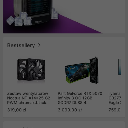
Bestsellery
Zestaw wentylatorów
Palit GeForce RTX 5070
iiyama G-
Noctua NF-A14x25 G2
Infinity 3 OC 12GB
GB2771QS
PWM chromax.black
GDDR7 DLSS 4
Eagle 27"
Sx2-PP Sterrox 140mm
(NE75070S19K9-
200Hz
319,00 zł
3 099,00 zł
759,00 zł
Push Pull (2szt)
GB2050S)