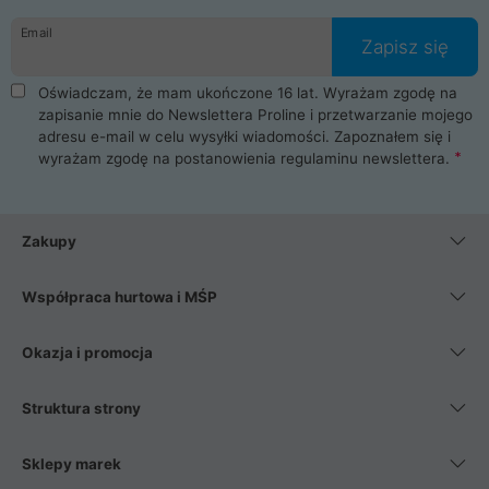
danych osobowych. Dlatego zakup notebooka albo laptopa w
Email
ProLine to czysta przyjemność i pełne bezpieczeństwo.
Zapisz się
Zaopatrzysz się u nas w akcesoria i części komputerowe
takie jak procesory, karty graficzne, płyty główne, pamięci,
Oświadczam, że mam ukończone 16 lat. Wyrażam zgodę na
dyski SSD, M.2 oraz HDD. Nasi pracownicy pomogą Ci wybrać
zapisanie mnie do Newslettera Proline i przetwarzanie mojego
najlepszy zasilacz komputerowy oraz obudowę do komputera.
adresu e-mail w celu wysyłki wiadomości. Zapoznałem się i
Poza komputerami mamy również najlepsze na rynku
wyrażam zgodę na postanowienia
regulaminu newslettera
.
Smartfony takich producentów jak Xiaomi, Apple, Samsung i
Huawei. Jeżeli chcesz, aby Twój komputer pracował cicho,
posiadamy szeroką gamę chłodzenia procesora, oraz ciche
wentylatory. Na koniec mając już to wszystko, możesz
Zakupy
wybrać idealny fotel gamingowy.
Współpraca hurtowa i MŚP
Okazja i promocja
Struktura strony
Sklepy marek