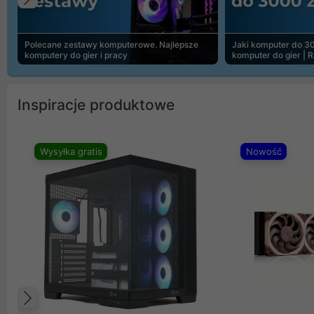
Poprzedni
Polecane zestawy komputerowe. Najlepsze
Jaki komputer do 30
komputery do gier i pracy
komputer do gier | 
Inspiracje produktowe
Wysyłka gratis
Nowość
Poprzedni