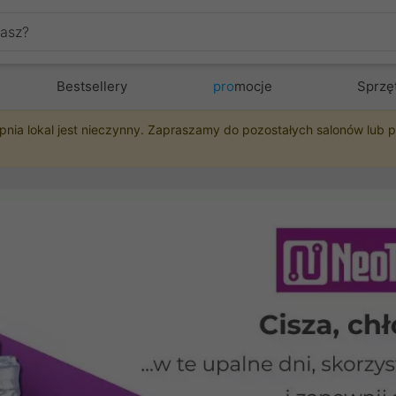
Bestsellery
pro
mocje
Sprzę
pnia lokal jest nieczynny. Zapraszamy do pozostałych salonów lub