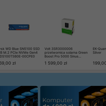
ysk WD Blue SN5100 SSD
Volt 3SR3000006
EK-Quan
TB M.2 PCIe NVMe Gen4
przetwornica solarna Green
Silver
DS100T5B0E-00CPE0
Boost Pro 5000 Sinus
Bypass
69,00 zł
1 599,00 zł
199,00