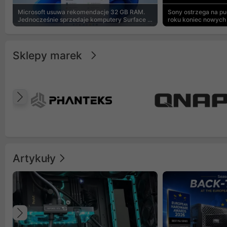
Microsoft usuwa rekomendacje 32 GB RAM.
Sony ostrzega na p
Jednocześnie sprzedaje komputery Surface z
roku koniec nowych 
8 GB
Sklepy marek
Poprzedni
Artykuły
Poprzedni