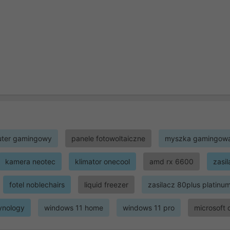
ter gamingowy
panele fotowoltaiczne
myszka gamingow
kamera neotec
klimator onecool
amd rx 6600
zasi
fotel noblechairs
liquid freezer
zasilacz 80plus platinu
ynology
windows 11 home
windows 11 pro
microsoft 