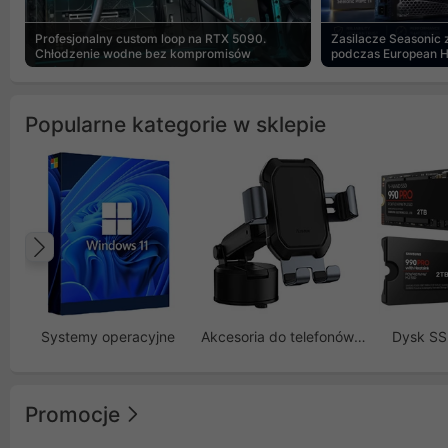
Profesjonalny custom loop na RTX 5090.
Zasilacze Seasonic
Chłodzenie wodne bez kompromisów
podczas European 
Popularne kategorie w sklepie
Poprzedni
Systemy operacyjne
Akcesoria do telefonów GSM
Dysk S
Promocje