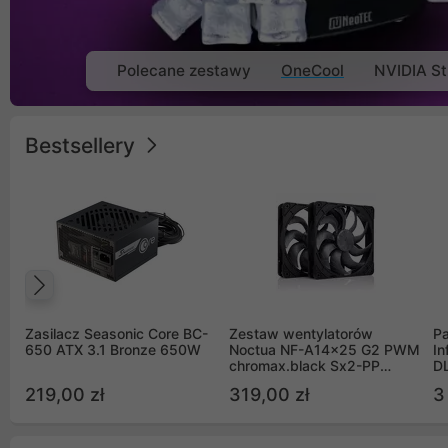
Polecane zestawy
OneCool
NVIDIA St
Bestsellery
Poprzedni
Zasilacz Seasonic Core BC-
Zestaw wentylatorów
Pa
650 ATX 3.1 Bronze 650W
Noctua NF-A14x25 G2 PWM
In
chromax.black Sx2-PP
D
Sterrox 140mm Push Pull
G
219,00 zł
319,00 zł
3
(2szt)