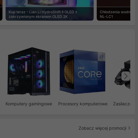
Kup teraz - Lian Li HydroShift II OLED z
Chłodzenia wodne Noc
zakrzywionym ekranem OLED 2K
NL-LC1
Na
Komputery gamingowe
Procesory komputerowe
Zasilacze d
Zobacz więcej promocji