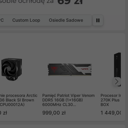
PC
Custom Loop
Osiedle Sadowe
Na
ie procesora Arctic
Pamięć Patriot Viper Venom
Procesor Intel 
36 Black SI Brown
DDR5 16GB (1x16GB)
270K Plus 5.
OCPU00012A)
6000MHz CL30
BOX
PVV516G60C30
 zł
999,00 zł
1 449,00 z