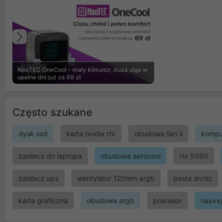
Poprzedni
NeoTEC OneCool - mały klimator, duża ulga w
upalne dni już za 69 zł
Często szukane
dysk ssd
karta nvidia rtx
obudowa lian li
kompu
zasilacz do laptopa
obudowa aerocool
rtx 5060
zasilacz ups
wentylator 120mm argb
pasta arctic
karta graficzna
obudowa argb
procesor
nas+s