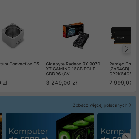
Na
tum Convection D5 -
Gigabyte Radeon RX 9070
Pamięć Crucia
XT GAMING 16GB PCI-E
(2x64GB) DD
GDDR6 (GV-
CP2K64G56C
R9070XTGAMING-16GD)
 zł
3 249,00 zł
7 999,00 zł
Zobacz więcej polecanych