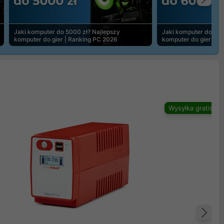
Na
Jaki komputer do 5000 zł? Najlepszy
Jaki komputer do 600
komputer do gier | Ranking PC 2026
komputer do gier | R
Wysyłka gratis
Na