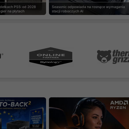
udełkach PS5: od 2028
Seasonic odpowiada na rosnące wymagania
gier na płytach
stacji roboczych AI