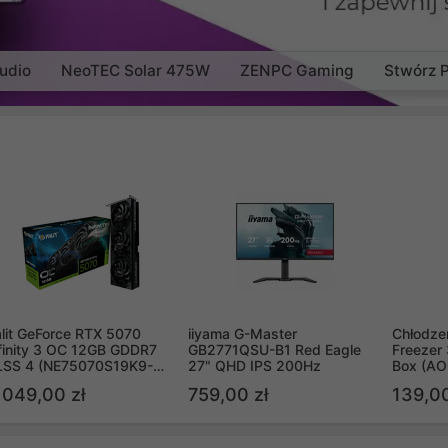
udio
NeoTEC Solar 475W
ZENPC Gaming
Stwórz 
lit GeForce RTX 5070
iiyama G-Master
Chłodzen
finity 3 OC 12GB GDDR7
GB2771QSU-B1 Red Eagle
Freezer 
LSS 4 (NE75070S19K9-
27" QHD IPS 200Hz
Box (A
B2050S)
 049,00 zł
759,00 zł
139,00