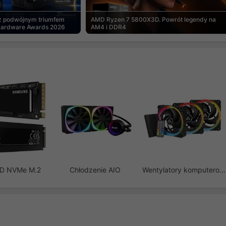
 z podwójnym triumfem
AMD Ryzen 7 5800X3D. Powrót legendy na
Hardware Awards 2026
AM4 i DDR4
SD NVMe M.2
Chłodzenie AIO
Wentylatory komputerowe