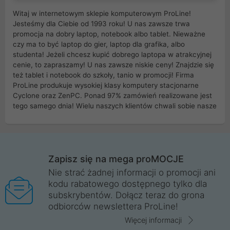
Witaj w internetowym sklepie komputerowym ProLine!
Jesteśmy dla Ciebie od 1993 roku! U nas zawsze trwa
promocja na dobry laptop, notebook albo tablet. Nieważne
czy ma to być laptop do gier, laptop dla grafika, albo
studenta! Jeżeli chcesz kupić dobrego laptopa w atrakcyjnej
cenie, to zapraszamy! U nas zawsze niskie ceny! Znajdzie się
też tablet i notebook do szkoły, tanio w promocji! Firma
ProLine produkuje wysokiej klasy komputery stacjonarne
Cyclone oraz ZenPC. Ponad 97% zamówień realizowane jest
tego samego dnia! Wielu naszych klientów chwali sobie nasze
myszki dla graczy i klawiatury mechaniczne. Posiadamy sieć
sklepów komputerowych na terenie kraju. W większości z
nich możesz odebrać zamówienie bez kosztów transportu.
Posiadamy sklep komputerowy w miastach takich jak
Wrocław, Poznań, Legnica, Katowice, Gliwice, Kalisz, Bytom,
Zapisz się na mega proMOCJE
Trzebnica, Opole. Szybka i profesjonalna obsługa!
Nie strać żadnej informacji o promocji ani
kodu rabatowego dostępnego tylko dla
ProLine to polska firma ze 100% polskim kapitałem. Działamy
subskrybentów. Dołącz teraz do grona
legalnie i płacimy podatki w naszym kraju! Posiadamy siedzibę
odbiorców newslettera ProLine!
główną w Mirkowie oraz salony na terenie kraju. Cała
komunikacja ze sklepem komputerowym ProLine jest
Więcej informacji
szyfrowana za pomocą technologii SSL. Nie sprzedajemy