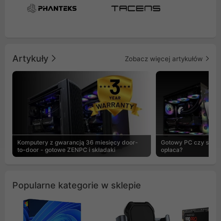
Artykuły
Zobacz więcej artykułów
Komputery z gwarancją 36 miesięcy door-
Gotowy PC czy skład
to-door - gotowe ZENPC i składaki
opłaca?
Popularne kategorie w sklepie