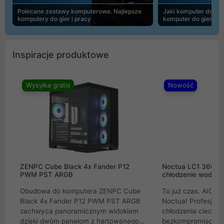
Polecane zestawy komputerowe. Najlepsze
Jaki komputer do 30
komputery do gier i pracy
komputer do gier | 
Inspiracje produktowe
Wysyłka gratis
Nowość
ZENPC Cube Black 4x Fander P12
Noctua LC1 360mm
PWM PST ARGB
chłodzenie wodne 
Obudowa do komputera ZENPC Cube
To już czas. AIO w
Black 4x Fander P12 PWM PST ARGB
Noctua! Profesjon
zachwyca panoramicznym widokiem
chłodzenia cieczą 
dzięki dwóm panelom z hartowanego
bezkompromisowe 