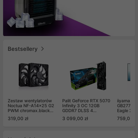
Bestsellery
Zestaw wentylatorów
Palit GeForce RTX 5070
iiyama G-
Noctua NF-A14x25 G2
Infinity 3 OC 12GB
GB2771QS
PWM chromax.black
GDDR7 DLSS 4
Eagle 27"
Sx2-PP Sterrox 140mm
(NE75070S19K9-
200Hz
319,00 zł
3 099,00 zł
759,00 zł
Push Pull (2szt)
GB2050S)