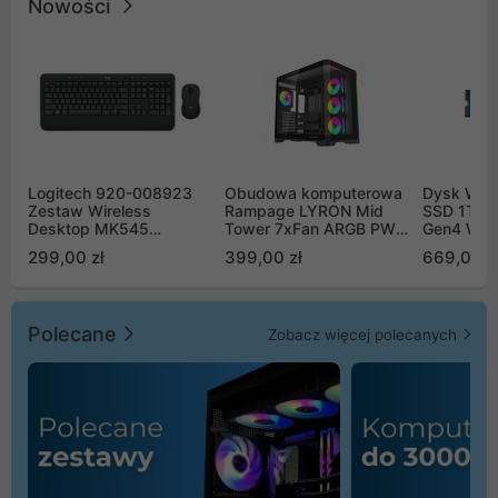
Nowości
Logitech 920-008923
Obudowa komputerowa
Dysk WD 
Zestaw Wireless
Rampage LYRON Mid
SSD 1TB 
Desktop MK545
Tower 7xFan ARGB PWM
Gen4 WD
Advanced
czarna
00CPE0
299,00 zł
399,00 zł
669,00 z
Polecane
Zobacz więcej polecanych