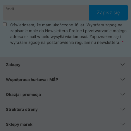
danych osobowych. Dlatego zakup notebooka albo laptopa w
Email
ProLine to czysta przyjemność i pełne bezpieczeństwo.
Zapisz się
Zaopatrzysz się u nas w akcesoria i części komputerowe
takie jak procesory, karty graficzne, płyty główne, pamięci,
Oświadczam, że mam ukończone 16 lat. Wyrażam zgodę na
dyski SSD, M.2 oraz HDD. Nasi pracownicy pomogą Ci wybrać
zapisanie mnie do Newslettera Proline i przetwarzanie mojego
najlepszy zasilacz komputerowy oraz obudowę do komputera.
adresu e-mail w celu wysyłki wiadomości. Zapoznałem się i
Poza komputerami mamy również najlepsze na rynku
wyrażam zgodę na postanowienia
regulaminu newslettera
.
Smartfony takich producentów jak Xiaomi, Apple, Samsung i
Huawei. Jeżeli chcesz, aby Twój komputer pracował cicho,
posiadamy szeroką gamę chłodzenia procesora, oraz ciche
wentylatory. Na koniec mając już to wszystko, możesz
Zakupy
wybrać idealny fotel gamingowy.
Współpraca hurtowa i MŚP
Okazja i promocja
Struktura strony
Sklepy marek