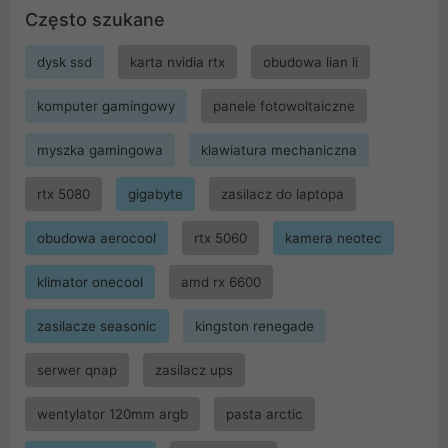
Często szukane
dysk ssd
karta nvidia rtx
obudowa lian li
komputer gamingowy
panele fotowoltaiczne
myszka gamingowa
klawiatura mechaniczna
rtx 5080
gigabyte
zasilacz do laptopa
obudowa aerocool
rtx 5060
kamera neotec
klimator onecool
amd rx 6600
zasilacze seasonic
kingston renegade
serwer qnap
zasilacz ups
wentylator 120mm argb
pasta arctic