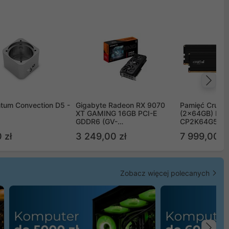
Na
tum Convection D5 -
Gigabyte Radeon RX 9070
Pamięć Crucia
XT GAMING 16GB PCI-E
(2x64GB) DD
GDDR6 (GV-
CP2K64G56C
R9070XTGAMING-16GD)
 zł
3 249,00 zł
7 999,00 zł
Zobacz więcej polecanych