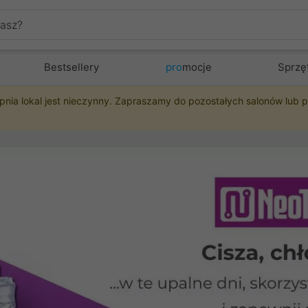
Bestsellery
pro
mocje
Sprzę
pnia lokal jest nieczynny. Zapraszamy do pozostałych salonów lub