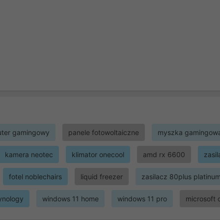
ter gamingowy
panele fotowoltaiczne
myszka gamingow
kamera neotec
klimator onecool
amd rx 6600
zasi
fotel noblechairs
liquid freezer
zasilacz 80plus platinu
ynology
windows 11 home
windows 11 pro
microsoft 