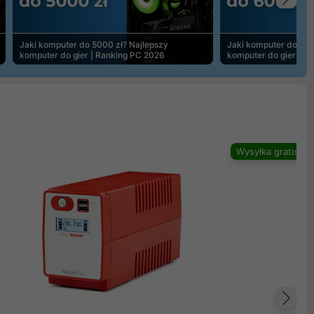
Na
Jaki komputer do 5000 zł? Najlepszy
Jaki komputer do 600
komputer do gier | Ranking PC 2026
komputer do gier | R
Wysyłka gratis
Na