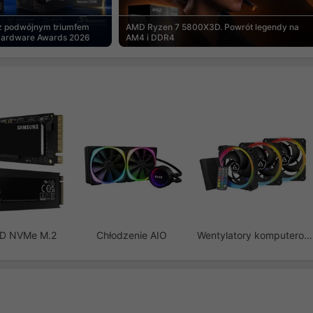
 z podwójnym triumfem
AMD Ryzen 7 5800X3D. Powrót legendy na
Hardware Awards 2026
AM4 i DDR4
SD NVMe M.2
Chłodzenie AIO
Wentylatory komputerowe