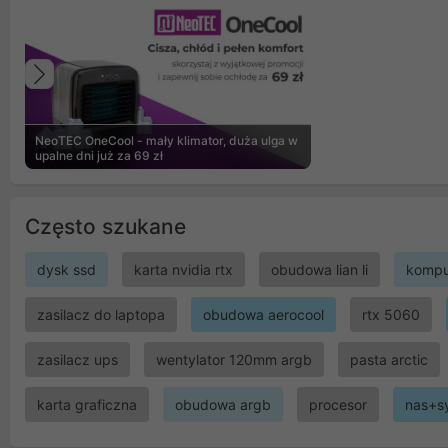
Poprzedni
NeoTEC OneCool - mały klimator, duża ulga w
upalne dni już za 69 zł
Często szukane
dysk ssd
karta nvidia rtx
obudowa lian li
kompu
zasilacz do laptopa
obudowa aerocool
rtx 5060
zasilacz ups
wentylator 120mm argb
pasta arctic
karta graficzna
obudowa argb
procesor
nas+s