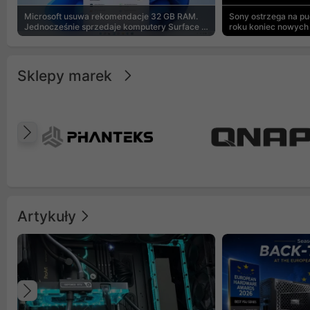
Microsoft usuwa rekomendacje 32 GB RAM.
Sony ostrzega na p
Jednocześnie sprzedaje komputery Surface z
roku koniec nowych 
8 GB
Sklepy marek
Poprzedni
Artykuły
Poprzedni