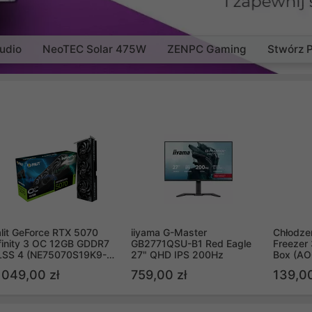
udio
NeoTEC Solar 475W
ZENPC Gaming
Stwórz 
lit GeForce RTX 5070
iiyama G-Master
Chłodzen
finity 3 OC 12GB GDDR7
GB2771QSU-B1 Red Eagle
Freezer 
LSS 4 (NE75070S19K9-
27" QHD IPS 200Hz
Box (A
B2050S)
 049,00 zł
759,00 zł
139,00