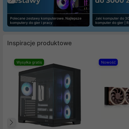
Poprzedni
Polecane zestawy komputerowe. Najlepsze
Jaki komputer do 30
komputery do gier i pracy
komputer do gier | 
Inspiracje produktowe
Wysyłka gratis
Nowość
Poprzedni