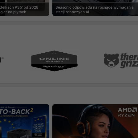
udełkach PS5: od 2028
Seasonic odpowiada na rosnące wymagania
gier na płytach
stacji roboczych AI