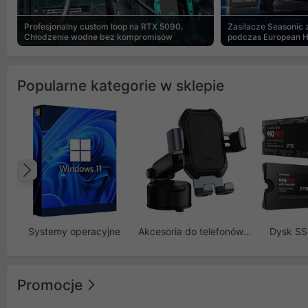
Profesjonalny custom loop na RTX 5090.
Zasilacze Seasonic
Chłodzenie wodne bez kompromisów
podczas European 
Popularne kategorie w sklepie
Poprzedni
Systemy operacyjne
Akcesoria do telefonów GSM
Dysk S
Promocje