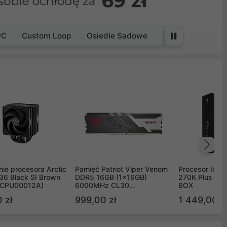
PC
Custom Loop
Osiedle Sadowe
Na
ie procesora Arctic
Pamięć Patriot Viper Venom
Procesor Intel 
36 Black SI Brown
DDR5 16GB (1x16GB)
270K Plus 5.
OCPU00012A)
6000MHz CL30
BOX
PVV516G60C30
 zł
999,00 zł
1 449,00 z