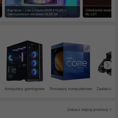
Kup teraz - Lian Li HydroShift II OLED z
Chłodzenia wodne Noc
zakrzywionym ekranem OLED 2K
NL-LC1
Na
Komputery gamingowe
Procesory komputerowe
Zasilacze d
Zobacz więcej promocji