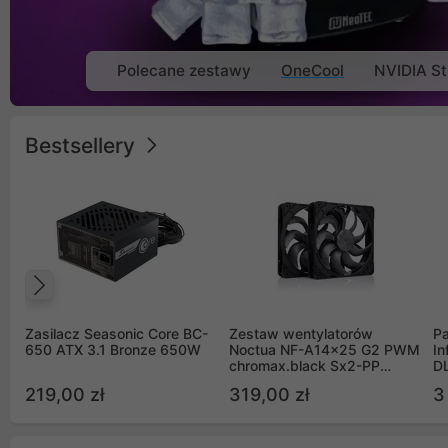
Polecane zestawy
OneCool
NVIDIA St
Bestsellery
Poprzedni
Zasilacz Seasonic Core BC-
Zestaw wentylatorów
Pa
650 ATX 3.1 Bronze 650W
Noctua NF-A14x25 G2 PWM
In
chromax.black Sx2-PP
D
Sterrox 140mm Push Pull
G
219,00 zł
319,00 zł
3
(2szt)