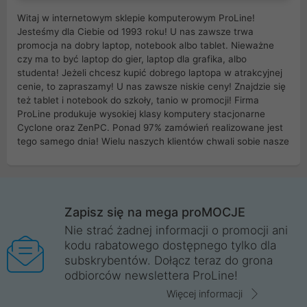
Witaj w internetowym sklepie komputerowym ProLine!
Jesteśmy dla Ciebie od 1993 roku! U nas zawsze trwa
promocja na dobry laptop, notebook albo tablet. Nieważne
czy ma to być laptop do gier, laptop dla grafika, albo
studenta! Jeżeli chcesz kupić dobrego laptopa w atrakcyjnej
cenie, to zapraszamy! U nas zawsze niskie ceny! Znajdzie się
też tablet i notebook do szkoły, tanio w promocji! Firma
ProLine produkuje wysokiej klasy komputery stacjonarne
Cyclone oraz ZenPC. Ponad 97% zamówień realizowane jest
tego samego dnia! Wielu naszych klientów chwali sobie nasze
myszki dla graczy i klawiatury mechaniczne. Posiadamy sieć
sklepów komputerowych na terenie kraju. W większości z
nich możesz odebrać zamówienie bez kosztów transportu.
Posiadamy sklep komputerowy w miastach takich jak
Wrocław, Poznań, Legnica, Katowice, Gliwice, Kalisz, Bytom,
Zapisz się na mega proMOCJE
Trzebnica, Opole. Szybka i profesjonalna obsługa!
Nie strać żadnej informacji o promocji ani
kodu rabatowego dostępnego tylko dla
ProLine to polska firma ze 100% polskim kapitałem. Działamy
subskrybentów. Dołącz teraz do grona
legalnie i płacimy podatki w naszym kraju! Posiadamy siedzibę
odbiorców newslettera ProLine!
główną w Mirkowie oraz salony na terenie kraju. Cała
komunikacja ze sklepem komputerowym ProLine jest
Więcej informacji
szyfrowana za pomocą technologii SSL. Nie sprzedajemy