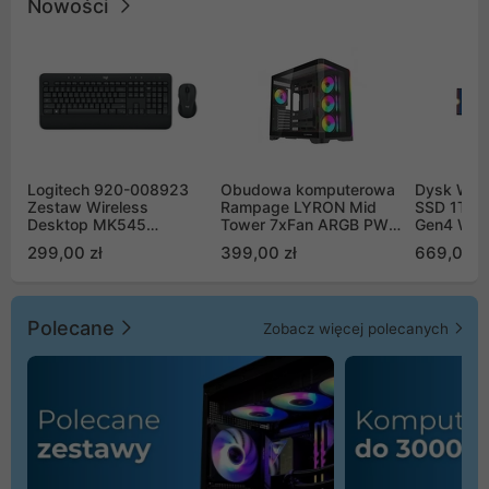
Nowości
Logitech 920-008923
Obudowa komputerowa
Dysk WD 
Zestaw Wireless
Rampage LYRON Mid
SSD 1TB 
Desktop MK545
Tower 7xFan ARGB PWM
Gen4 WD
Advanced
czarna
00CPE0
299,00 zł
399,00 zł
669,00 z
Polecane
Zobacz więcej polecanych