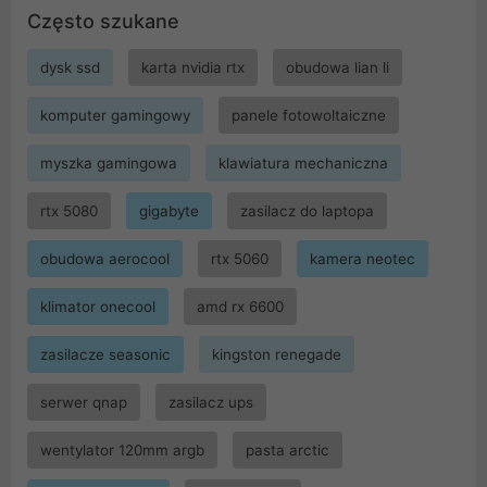
Często szukane
dysk ssd
karta nvidia rtx
obudowa lian li
komputer gamingowy
panele fotowoltaiczne
myszka gamingowa
klawiatura mechaniczna
rtx 5080
gigabyte
zasilacz do laptopa
obudowa aerocool
rtx 5060
kamera neotec
klimator onecool
amd rx 6600
zasilacze seasonic
kingston renegade
serwer qnap
zasilacz ups
wentylator 120mm argb
pasta arctic