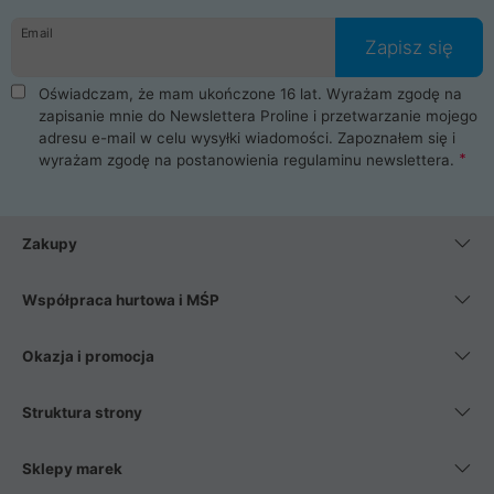
danych osobowych. Dlatego zakup notebooka albo laptopa w
Email
ProLine to czysta przyjemność i pełne bezpieczeństwo.
Zapisz się
Zaopatrzysz się u nas w akcesoria i części komputerowe
takie jak procesory, karty graficzne, płyty główne, pamięci,
Oświadczam, że mam ukończone 16 lat. Wyrażam zgodę na
dyski SSD, M.2 oraz HDD. Nasi pracownicy pomogą Ci wybrać
zapisanie mnie do Newslettera Proline i przetwarzanie mojego
najlepszy zasilacz komputerowy oraz obudowę do komputera.
adresu e-mail w celu wysyłki wiadomości. Zapoznałem się i
Poza komputerami mamy również najlepsze na rynku
wyrażam zgodę na postanowienia
regulaminu newslettera
.
Smartfony takich producentów jak Xiaomi, Apple, Samsung i
Huawei. Jeżeli chcesz, aby Twój komputer pracował cicho,
posiadamy szeroką gamę chłodzenia procesora, oraz ciche
wentylatory. Na koniec mając już to wszystko, możesz
Zakupy
wybrać idealny fotel gamingowy.
Współpraca hurtowa i MŚP
Okazja i promocja
Struktura strony
Sklepy marek