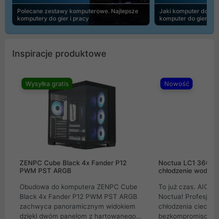
Polecane zestawy komputerowe. Najlepsze
Jaki komputer do 30
komputery do gier i pracy
komputer do gier | 
Inspiracje produktowe
Wysyłka gratis
Nowość
ZENPC Cube Black 4x Fander P12
Noctua LC1 360mm
PWM PST ARGB
chłodzenie wodne 
Obudowa do komputera ZENPC Cube
To już czas. AIO w
Black 4x Fander P12 PWM PST ARGB
Noctua! Profesjon
zachwyca panoramicznym widokiem
chłodzenia cieczą 
dzięki dwóm panelom z hartowanego
bezkompromisowe 