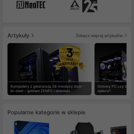
Artykuły
Zobacz więcej artykułów
Komputery z gwarancją 36 miesięcy door-
Gotowy PC czy skład
to-door - gotowe ZENPC i składaki
opłaca?
Popularne kategorie w sklepie