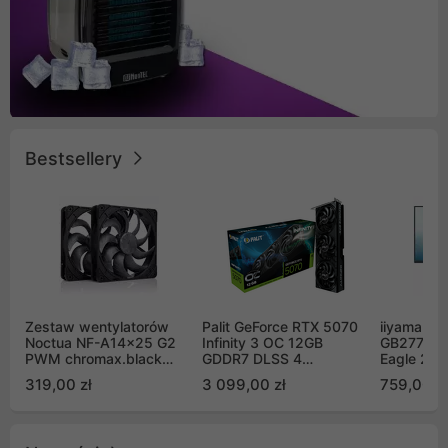
Bestsellery
Zestaw wentylatorów
Palit GeForce RTX 5070
iiyama G-
Noctua NF-A14x25 G2
Infinity 3 OC 12GB
GB2771QS
PWM chromax.black
GDDR7 DLSS 4
Eagle 27"
Sx2-PP Sterrox 140mm
(NE75070S19K9-
200Hz
319,00 zł
3 099,00 zł
759,00 zł
Push Pull (2szt)
GB2050S)