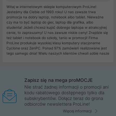
Witaj w internetowym sklepie komputerowym ProLine!
Jesteśmy dla Ciebie od 1993 roku! U nas zawsze trwa
promocja na dobry laptop, notebook albo tablet. Nieważne
czy ma to być laptop do gier, laptop dla grafika, albo
studenta! Jeżeli chcesz kupić dobrego laptopa w atrakcyjnej
cenie, to zapraszamy! U nas zawsze niskie ceny! Znajdzie się
też tablet i notebook do szkoły, tanio w promocji! Firma
ProLine produkuje wysokiej klasy komputery stacjonarne
Cyclone oraz ZenPC. Ponad 97% zamówień realizowane jest
tego samego dnia! Wielu naszych klientów chwali sobie nasze
myszki dla graczy i klawiatury mechaniczne. Posiadamy sieć
sklepów komputerowych na terenie kraju. W większości z
nich możesz odebrać zamówienie bez kosztów transportu.
Posiadamy sklep komputerowy w miastach takich jak
Wrocław, Poznań, Legnica, Katowice, Gliwice, Kalisz, Bytom,
Zapisz się na mega proMOCJE
Trzebnica, Opole. Szybka i profesjonalna obsługa!
Nie strać żadnej informacji o promocji ani
kodu rabatowego dostępnego tylko dla
ProLine to polska firma ze 100% polskim kapitałem. Działamy
subskrybentów. Dołącz teraz do grona
legalnie i płacimy podatki w naszym kraju! Posiadamy siedzibę
odbiorców newslettera ProLine!
główną w Mirkowie oraz salony na terenie kraju. Cała
komunikacja ze sklepem komputerowym ProLine jest
Więcej informacji
szyfrowana za pomocą technologii SSL. Nie sprzedajemy