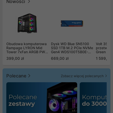
Nowości
Obudowa komputerowa
Dysk WD Blue SN5100
Volt 3SR
Rampage LYRON Mid
SSD 1TB M.2 PCIe NVMe
przetworn
Tower 7xFan ARGB PWM
Gen4 WDS100T5B0E-
Green Boo
czarna
00CPE0
Sinus Byp
399,00 zł
669,00 zł
1 599,00 
Polecane
Zobacz więcej polecanych