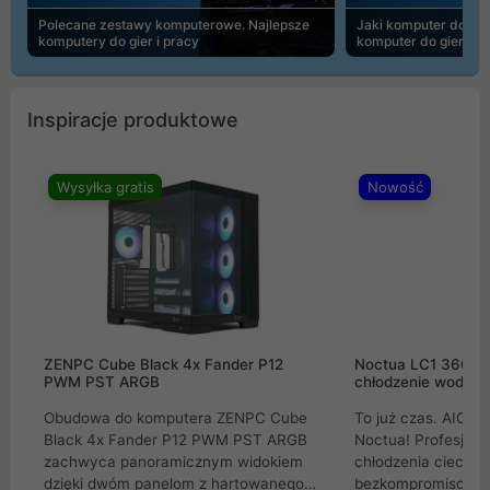
Polecane zestawy komputerowe. Najlepsze
Jaki komputer do 30
komputery do gier i pracy
komputer do gier | 
Inspiracje produktowe
Wysyłka gratis
Nowość
ZENPC Cube Black 4x Fander P12
Noctua LC1 360mm
PWM PST ARGB
chłodzenie wodne 
Obudowa do komputera ZENPC Cube
To już czas. AIO w
Black 4x Fander P12 PWM PST ARGB
Noctua! Profesjon
zachwyca panoramicznym widokiem
chłodzenia cieczą 
dzięki dwóm panelom z hartowanego
bezkompromisowe 