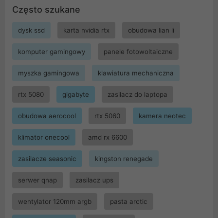
Często szukane
dysk ssd
karta nvidia rtx
obudowa lian li
komputer gamingowy
panele fotowoltaiczne
myszka gamingowa
klawiatura mechaniczna
rtx 5080
gigabyte
zasilacz do laptopa
obudowa aerocool
rtx 5060
kamera neotec
klimator onecool
amd rx 6600
zasilacze seasonic
kingston renegade
serwer qnap
zasilacz ups
wentylator 120mm argb
pasta arctic