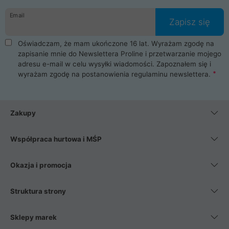
danych osobowych. Dlatego zakup notebooka albo laptopa w
Email
ProLine to czysta przyjemność i pełne bezpieczeństwo.
Zapisz się
Zaopatrzysz się u nas w akcesoria i części komputerowe
takie jak procesory, karty graficzne, płyty główne, pamięci,
Oświadczam, że mam ukończone 16 lat. Wyrażam zgodę na
dyski SSD, M.2 oraz HDD. Nasi pracownicy pomogą Ci wybrać
zapisanie mnie do Newslettera Proline i przetwarzanie mojego
najlepszy zasilacz komputerowy oraz obudowę do komputera.
adresu e-mail w celu wysyłki wiadomości. Zapoznałem się i
Poza komputerami mamy również najlepsze na rynku
wyrażam zgodę na postanowienia
regulaminu newslettera
.
Smartfony takich producentów jak Xiaomi, Apple, Samsung i
Huawei. Jeżeli chcesz, aby Twój komputer pracował cicho,
posiadamy szeroką gamę chłodzenia procesora, oraz ciche
wentylatory. Na koniec mając już to wszystko, możesz
Zakupy
wybrać idealny fotel gamingowy.
Współpraca hurtowa i MŚP
Okazja i promocja
Struktura strony
Sklepy marek