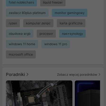
fotel noblechairs
liquid freezer
zasilacz 80plus platinum
monitor gamingowy
ryzen
komputer zenpc
karta graficzna
obudowa argb
procesor
nas+synology
windows 11 home
windows 11 pro
microsoft office
Poradniki
Zobacz więcej poradników