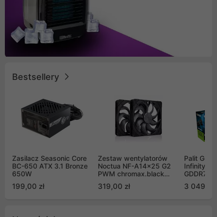
Bestsellery
Zasilacz Seasonic Core
Zestaw wentylatorów
Palit GeF
BC-650 ATX 3.1 Bronze
Noctua NF-A14x25 G2
Infinity 3
650W
PWM chromax.black
GDDR7 DL
Sx2-PP Sterrox 140mm
(NE75070
199,00 zł
319,00 zł
3 049,00
Push Pull (2szt)
GB2050S