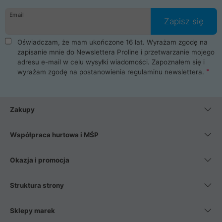
danych osobowych. Dlatego zakup notebooka albo laptopa w
Email
ProLine to czysta przyjemność i pełne bezpieczeństwo.
Zapisz się
Zaopatrzysz się u nas w akcesoria i części komputerowe
takie jak procesory, karty graficzne, płyty główne, pamięci,
Oświadczam, że mam ukończone 16 lat. Wyrażam zgodę na
dyski SSD, M.2 oraz HDD. Nasi pracownicy pomogą Ci wybrać
zapisanie mnie do Newslettera Proline i przetwarzanie mojego
najlepszy zasilacz komputerowy oraz obudowę do komputera.
adresu e-mail w celu wysyłki wiadomości. Zapoznałem się i
Poza komputerami mamy również najlepsze na rynku
wyrażam zgodę na postanowienia
regulaminu newslettera
.
Smartfony takich producentów jak Xiaomi, Apple, Samsung i
Huawei. Jeżeli chcesz, aby Twój komputer pracował cicho,
posiadamy szeroką gamę chłodzenia procesora, oraz ciche
wentylatory. Na koniec mając już to wszystko, możesz
Zakupy
wybrać idealny fotel gamingowy.
Współpraca hurtowa i MŚP
Okazja i promocja
Struktura strony
Sklepy marek