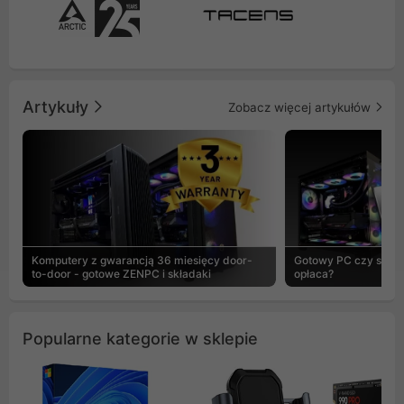
Artykuły
Zobacz więcej artykułów
Komputery z gwarancją 36 miesięcy door-
Gotowy PC czy skład
to-door - gotowe ZENPC i składaki
opłaca?
Popularne kategorie w sklepie