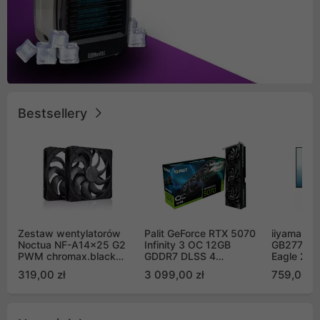
Bestsellery
Zestaw wentylatorów
Palit GeForce RTX 5070
iiyama G-
Noctua NF-A14x25 G2
Infinity 3 OC 12GB
GB2771QS
PWM chromax.black
GDDR7 DLSS 4
Eagle 27"
Sx2-PP Sterrox 140mm
(NE75070S19K9-
200Hz
319,00 zł
3 099,00 zł
759,00 zł
Push Pull (2szt)
GB2050S)