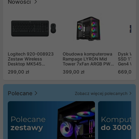
Nowości
Logitech 920-008923
Obudowa komputerowa
Dysk WD 
Zestaw Wireless
Rampage LYRON Mid
SSD 1TB 
Desktop MK545
Tower 7xFan ARGB PWM
Gen4 WD
Advanced
czarna
00CPE0
299,00 zł
399,00 zł
669,00 z
Polecane
Zobacz więcej polecanych