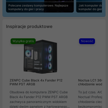
Polecane zestawy komputerowe. Najlepsze
Jaki komputer do 30
komputery do gier i pracy
komputer do gier | 
Inspiracje produktowe
Wysyłka gratis
Nowość
ZENPC Cube Black 4x Fander P12
Noctua LC1 360mm
PWM PST ARGB
chłodzenie wodne 
Obudowa do komputera ZENPC Cube
To już czas. AIO w
Black 4x Fander P12 PWM PST ARGB
Noctua! Profesjon
zachwyca panoramicznym widokiem
chłodzenia cieczą 
dzięki dwóm panelom z hartowanego
bezkompromisowe 