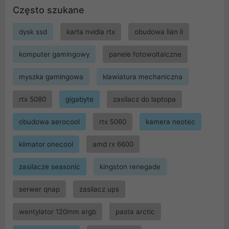
Często szukane
dysk ssd
karta nvidia rtx
obudowa lian li
komputer gamingowy
panele fotowoltaiczne
myszka gamingowa
klawiatura mechaniczna
rtx 5080
gigabyte
zasilacz do laptopa
obudowa aerocool
rtx 5060
kamera neotec
klimator onecool
amd rx 6600
zasilacze seasonic
kingston renegade
serwer qnap
zasilacz ups
wentylator 120mm argb
pasta arctic