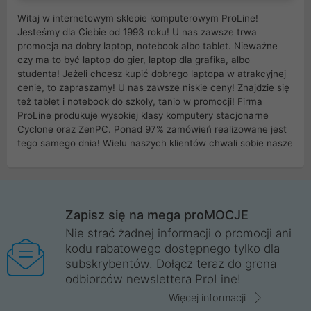
Witaj w internetowym sklepie komputerowym ProLine!
Jesteśmy dla Ciebie od 1993 roku! U nas zawsze trwa
promocja na dobry laptop, notebook albo tablet. Nieważne
czy ma to być laptop do gier, laptop dla grafika, albo
studenta! Jeżeli chcesz kupić dobrego laptopa w atrakcyjnej
cenie, to zapraszamy! U nas zawsze niskie ceny! Znajdzie się
też tablet i notebook do szkoły, tanio w promocji! Firma
ProLine produkuje wysokiej klasy komputery stacjonarne
Cyclone oraz ZenPC. Ponad 97% zamówień realizowane jest
tego samego dnia! Wielu naszych klientów chwali sobie nasze
myszki dla graczy i klawiatury mechaniczne. Posiadamy sieć
sklepów komputerowych na terenie kraju. W większości z
nich możesz odebrać zamówienie bez kosztów transportu.
Posiadamy sklep komputerowy w miastach takich jak
Wrocław, Poznań, Legnica, Katowice, Gliwice, Kalisz, Bytom,
Zapisz się na mega proMOCJE
Trzebnica, Opole. Szybka i profesjonalna obsługa!
Nie strać żadnej informacji o promocji ani
kodu rabatowego dostępnego tylko dla
ProLine to polska firma ze 100% polskim kapitałem. Działamy
subskrybentów. Dołącz teraz do grona
legalnie i płacimy podatki w naszym kraju! Posiadamy siedzibę
odbiorców newslettera ProLine!
główną w Mirkowie oraz salony na terenie kraju. Cała
komunikacja ze sklepem komputerowym ProLine jest
Więcej informacji
szyfrowana za pomocą technologii SSL. Nie sprzedajemy