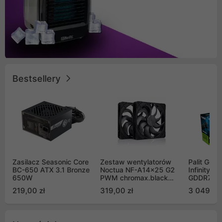
Bestsellery
Zasilacz Seasonic Core
Zestaw wentylatorów
Palit GeF
BC-650 ATX 3.1 Bronze
Noctua NF-A14x25 G2
Infinity 3
650W
PWM chromax.black
GDDR7 DL
Sx2-PP Sterrox 140mm
(NE75070
219,00 zł
319,00 zł
3 049,00
Push Pull (2szt)
GB2050S