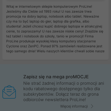
Witaj w internetowym sklepie komputerowym ProLine!
Jesteśmy dla Ciebie od 1993 roku! U nas zawsze trwa
promocja na dobry laptop, notebook albo tablet. Nieważne
czy ma to być laptop do gier, laptop dla grafika, albo
studenta! Jeżeli chcesz kupić dobrego laptopa w atrakcyjnej
cenie, to zapraszamy! U nas zawsze niskie ceny! Znajdzie się
też tablet i notebook do szkoły, tanio w promocji! Firma
ProLine produkuje wysokiej klasy komputery stacjonarne
Cyclone oraz ZenPC. Ponad 97% zamówień realizowane jest
tego samego dnia! Wielu naszych klientów chwali sobie nasze
myszki dla graczy i klawiatury mechaniczne. Posiadamy sieć
sklepów komputerowych na terenie kraju. W większości z
nich możesz odebrać zamówienie bez kosztów transportu.
Posiadamy sklep komputerowy w miastach takich jak
Wrocław, Poznań, Legnica, Katowice, Gliwice, Kalisz, Bytom,
Zapisz się na mega proMOCJE
Trzebnica, Opole. Szybka i profesjonalna obsługa!
Nie strać żadnej informacji o promocji ani
kodu rabatowego dostępnego tylko dla
ProLine to polska firma ze 100% polskim kapitałem. Działamy
subskrybentów. Dołącz teraz do grona
legalnie i płacimy podatki w naszym kraju! Posiadamy siedzibę
odbiorców newslettera ProLine!
główną w Mirkowie oraz salony na terenie kraju. Cała
komunikacja ze sklepem komputerowym ProLine jest
Więcej informacji
szyfrowana za pomocą technologii SSL. Nie sprzedajemy