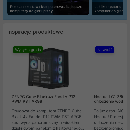
Polecane zestawy komputerowe. Najlepsze
Jaki komputer do 30
komputery do gier i pracy
komputer do gier | 
Inspiracje produktowe
Wysyłka gratis
Nowość
ZENPC Cube Black 4x Fander P12
Noctua LC1 360mm
PWM PST ARGB
chłodzenie wodne 
Obudowa do komputera ZENPC Cube
To już czas. AIO w
Black 4x Fander P12 PWM PST ARGB
Noctua! Profesjon
zachwyca panoramicznym widokiem
chłodzenia cieczą 
dzięki dwóm panelom z hartowanego
bezkompromisowe 