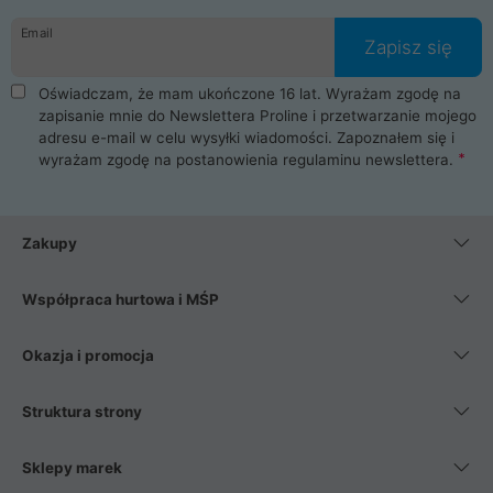
danych osobowych. Dlatego zakup notebooka albo laptopa w
Email
ProLine to czysta przyjemność i pełne bezpieczeństwo.
Zapisz się
Zaopatrzysz się u nas w akcesoria i części komputerowe
takie jak procesory, karty graficzne, płyty główne, pamięci,
Oświadczam, że mam ukończone 16 lat. Wyrażam zgodę na
dyski SSD, M.2 oraz HDD. Nasi pracownicy pomogą Ci wybrać
zapisanie mnie do Newslettera Proline i przetwarzanie mojego
najlepszy zasilacz komputerowy oraz obudowę do komputera.
adresu e-mail w celu wysyłki wiadomości. Zapoznałem się i
Poza komputerami mamy również najlepsze na rynku
wyrażam zgodę na postanowienia
regulaminu newslettera
.
Smartfony takich producentów jak Xiaomi, Apple, Samsung i
Huawei. Jeżeli chcesz, aby Twój komputer pracował cicho,
posiadamy szeroką gamę chłodzenia procesora, oraz ciche
wentylatory. Na koniec mając już to wszystko, możesz
Zakupy
wybrać idealny fotel gamingowy.
Współpraca hurtowa i MŚP
Okazja i promocja
Struktura strony
Sklepy marek