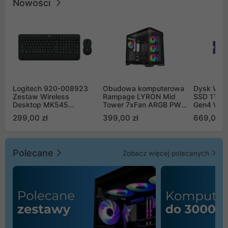
Nowości
Logitech 920-008923
Obudowa komputerowa
Dysk WD 
Zestaw Wireless
Rampage LYRON Mid
SSD 1TB 
Desktop MK545
Tower 7xFan ARGB PWM
Gen4 WD
Advanced
czarna
00CPE0
299,00 zł
399,00 zł
669,00 z
Polecane
Zobacz więcej polecanych