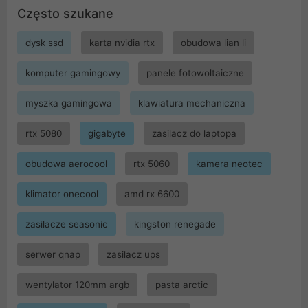
Często szukane
dysk ssd
karta nvidia rtx
obudowa lian li
komputer gamingowy
panele fotowoltaiczne
myszka gamingowa
klawiatura mechaniczna
rtx 5080
gigabyte
zasilacz do laptopa
obudowa aerocool
rtx 5060
kamera neotec
klimator onecool
amd rx 6600
zasilacze seasonic
kingston renegade
serwer qnap
zasilacz ups
wentylator 120mm argb
pasta arctic